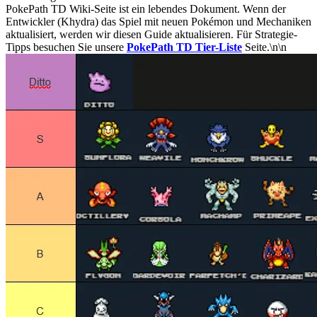
PokePath TD Wiki-Seite ist ein lebendes Dokument. Wenn der
Entwickler (Khydra) das Spiel mit neuen Pokémon und Mechaniken
aktualisiert, werden wir diesen Guide aktualisieren. Für Strategie-
Tipps besuchen Sie unsere
PokePath TD Tier-Liste
Seite.\n\n