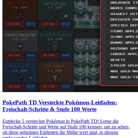
PokePath TD Versteckte Pokémon-Leitfaden:
Freischalt-Schritte & Stufe 100 Werte
Entdecke 5 versteckte Pokémon in PokePath TD! Lerne die
Freischalt-Schritte und Werte auf Stufe 100 kennen, um zu sehen,
ob diese geheimen Einheiten die Mühe wert sind, in diesem
umfassenden Leitfaden.