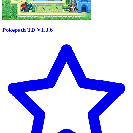
Pokepath TD V1.3.6