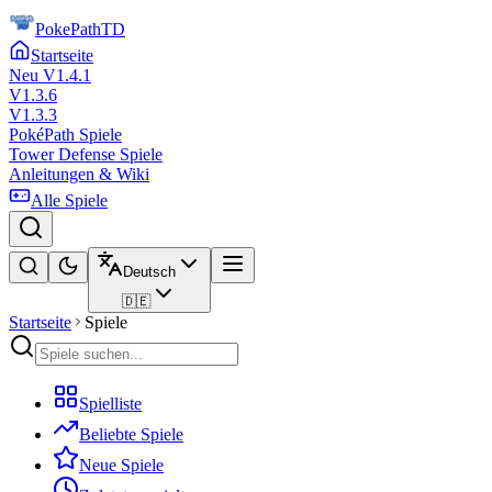
PokePathTD
Startseite
Neu V1.4.1
V1.3.6
V1.3.3
PokéPath Spiele
Tower Defense Spiele
Anleitungen & Wiki
Alle Spiele
Deutsch
🇩🇪
Startseite
Spiele
Spielliste
Beliebte Spiele
Neue Spiele