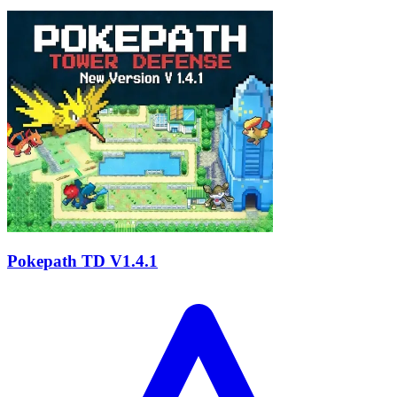
Pokepath TD V1.4.1