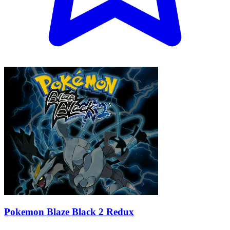
Pokemon Blaze Black 2 Redux