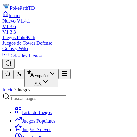
PokePathTD
Inicio
Nuevo V1.4.1
V1.3.6
V1.3.3
Juegos PokéPath
Juegos de Tower Defense
Guías y Wiki
Todos los Juegos
Español
🇪🇸
Inicio
Juegos
Lista de Juegos
Juegos Populares
Juegos Nuevos