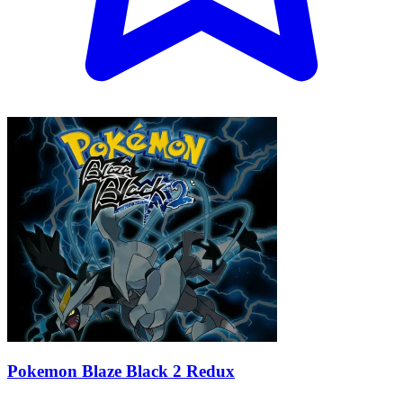
Pokemon Blaze Black 2 Redux