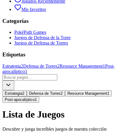
Jugados Recientemente
Mis favoritos
Categorías
PokéPath Games
Juegos de Defensa de la Torre
Juegos de Defensa de Torres
Etiquetas
Estrategia
2
Defensa de Torres
2
Resource Management
1
Post-
apocalíptico
1
Estrategia
2
Defensa de Torres
2
Resource Management
1
Post-apocalíptico
1
Lista de Juegos
Descubre y juega increíbles juegos de nuestra colección