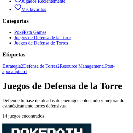
Jugados Recientemente
Mis favoritos
Categorías
PokéPath Games
Juegos de Defensa de la Torre
Juegos de Defensa de Torres
Etiquetas
Estrategia
2
Defensa de Torres
2
Resource Management
1
Post-
apocalíptico
1
Juegos de Defensa de la Torre
Defiende tu base de oleadas de enemigos colocando y mejorando
estratégicamente torres defensivas.
14 juegos encontrados