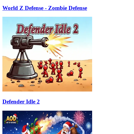
World Z Defense - Zombie Defense
Defender Idle 2