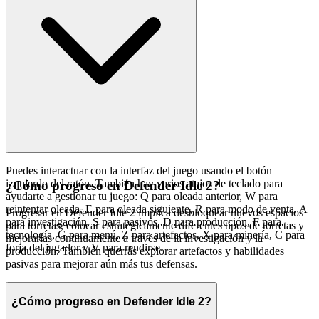
Puedes interactuar con la interfaz del juego usando el botón
izquierdo del ratón. También hay varios atajos de teclado para
¿Cómo progreso en Defender Idle 2?
ayudarte a gestionar tu juego: Q para oleada anterior, W para
reintentar oleada, E para oleada siguiente, R para modo de venta, A
Progresar en Defender Idle 2 implica desbloquear nuevos espacios
para investigación, S para pasivos, D para producción, F para
para torretas, colocar estratégicamente diferentes tipos de torretas y
tecnología, G para menú, Z para artefactos, X para minería, C para
mejorarlas continuamente a través de la investigación y la
forja del jugador y V para rendirse.
producción. También querrás explorar artefactos y habilidades
pasivas para mejorar aún más tus defensas.
¿Cómo progreso en Defender Idle 2?