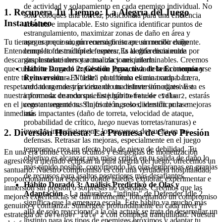
de actividad y solapamiento en cada enemigo individual. No
1. Recupera Tu Tiempo: La Alegría del Juego
solo coloques una torreta; posiciónala para una eficiencia
Instantáneo
absoluta e implacable. Esto significa identificar puntos de
estrangulamiento, maximizar zonas de daño en área y
Tu tiempo es precioso, un recurso finito en un mundo exigente.
asegurar que ningún enemigo escape sin recibir daño
Entendemos la frustración de esperar, la alegría disminuida por
completo de múltiples fuentes. Es la diferencia entre
descargas, instalaciones y actualizaciones interminables. Creemos
simplemente derrotar una ola y aniquilarla.
que cuando te surge el impulso de jugar, nada debería interponerse
Hábito Dorado 2: Gestión Proactiva de la Economía y
entre tú y tu aventura. Nuestra plataforma elimina cada barrera,
Reinversión
- El "Idle" en el título es una trampa. La
respetando tu agenda y priorizando tu disfrute inmediato. Esta es
verdadera maestría viene de una reinversión agresiva e
nuestra promesa: cuando quieras jugar
, estarás
informada de recursos. Este hábito trata de evaluar
Defender Idle 2
en el juego en segundos. Sin fricción, solo diversión pura e
constantemente tus flujos de ingresos, identificar las mejoras
inmediata.
más impactantes (daño de torreta, velocidad de ataque,
probabilidad de crítico,
luego
nuevas torretas/ranuras) e
inyectar inmediatamente los recursos de vuelta en tus
2. Diversión Honesta: La Promesa de Cero Presión
defensas. Retrasar las mejoras, especialmente en el juego
temprano, crea un efecto bola de nieve de debilidad. Tu
En una era donde costos ocultos y estrategias de monetización
objetivo es alcanzar una masa crítica en tu salida de daño lo
agresivas a menudo eclipsan la pura alegría del juego, ofrecemos un
más rápido posible, convirtiendo las olas tempranas en granjas
santuario. Nuestro compromiso es con una verdadera hospitalidad,
de recursos para asaltos posteriores más desafiantes.
proporcionando un espacio donde puedes explorar, experimentar e
Hábito Dorado 3: Análisis Predictivo de Olas y
inmersión sin presión o sorpresas no deseadas. Creemos que las
Adaptación
- La naturaleza "infinita" de Defender Idle 2
mejores experiencias se dan libremente, fomentando un compromiso
significa que la amenaza escala. Este hábito va mucho más
genuino y confianza. Sumérgete profundamente en cada nivel y
allá de solo reaccionar a la ola actual; se trata de desarrollar un
estrategia de
con completa tranquilidad. Nuestra
Defender Idle 2
instinto para los tipos de enemigos próximos y adaptar tu