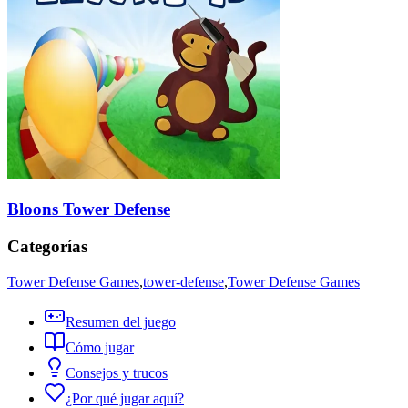
Bloons Tower Defense
Categorías
Tower Defense Games
,
tower-defense
,
Tower Defense Games
Resumen del juego
Cómo jugar
Consejos y trucos
¿Por qué jugar aquí?