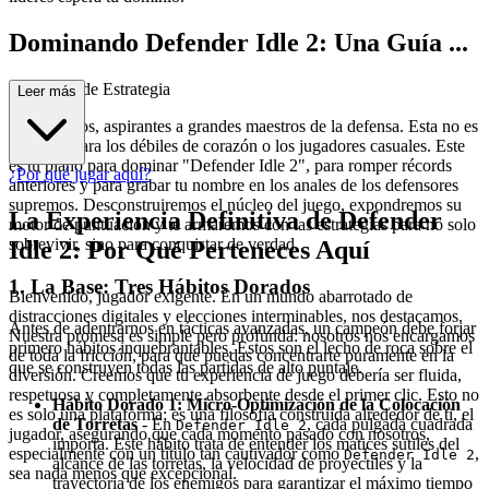
Dominando Defender Idle 2: Una Guía ...
Avanzada de Estrategia
Leer más
Bienvenidos, aspirantes a grandes maestros de la defensa. Esta no es
una guía para los débiles de corazón o los jugadores casuales. Este
es tu plano para dominar "Defender Idle 2", para romper récords
¿Por qué jugar aquí?
anteriores y para grabar tu nombre en los anales de los defensores
supremos. Desconstruiremos el núcleo del juego, expondremos su
La Experiencia Definitiva de Defender
motor de puntuación y te armaremos con las estrategias para no solo
sobrevivir, sino para conquistar de verdad.
Idle 2: Por Qué Perteneces Aquí
1. La Base: Tres Hábitos Dorados
Bienvenido, jugador exigente. En un mundo abarrotado de
distracciones digitales y elecciones interminables, nos destacamos.
Antes de adentrarnos en tácticas avanzadas, un campeón debe forjar
Nuestra promesa es simple pero profunda: nosotros nos encargamos
primero hábitos inquebrantables. Estos son el lecho de roca sobre el
de toda la fricción, para que puedas concentrarte puramente en la
que se construyen todas las partidas de alto puntaje.
diversión. Creemos que tu experiencia de juego debería ser fluida,
respetuosa y completamente absorbente desde el primer clic. Esto no
Hábito Dorado 1: Micro-Optimización de la Colocación
es solo una plataforma; es una filosofía construida alrededor de ti, el
de Torretas
- En
, cada pulgada cuadrada
Defender Idle 2
jugador, asegurando que cada momento pasado con nosotros,
importa. Este hábito trata de entender los matices sutiles del
especialmente con un título tan cautivador como
,
Defender Idle 2
alcance de las torretas, la velocidad de proyectiles y la
sea nada menos que excepcional.
trayectoria de los enemigos para garantizar el máximo tiempo