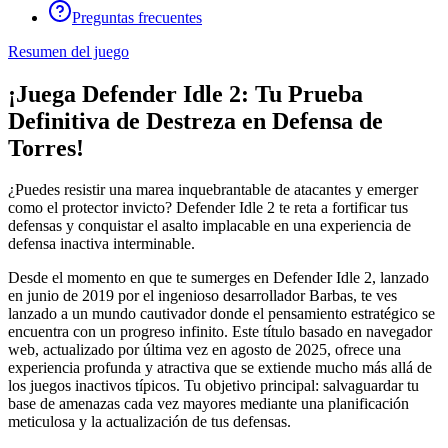
Preguntas frecuentes
Resumen del juego
¡Juega Defender Idle 2: Tu Prueba
Definitiva de Destreza en Defensa de
Torres!
¿Puedes resistir una marea inquebrantable de atacantes y emerger
como el protector invicto? Defender Idle 2 te reta a fortificar tus
defensas y conquistar el asalto implacable en una experiencia de
defensa inactiva interminable.
Desde el momento en que te sumerges en Defender Idle 2, lanzado
en junio de 2019 por el ingenioso desarrollador Barbas, te ves
lanzado a un mundo cautivador donde el pensamiento estratégico se
encuentra con un progreso infinito. Este título basado en navegador
web, actualizado por última vez en agosto de 2025, ofrece una
experiencia profunda y atractiva que se extiende mucho más allá de
los juegos inactivos típicos. Tu objetivo principal: salvaguardar tu
base de amenazas cada vez mayores mediante una planificación
meticulosa y la actualización de tus defensas.