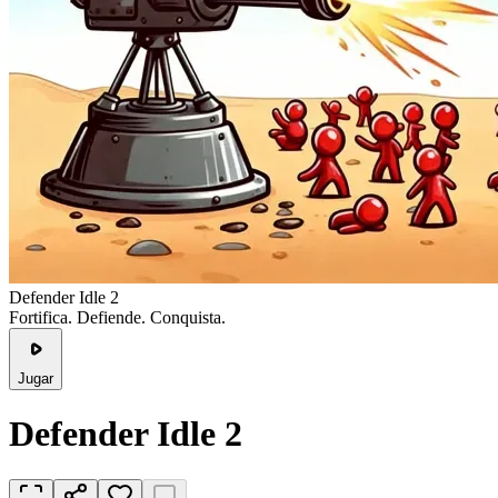
Defender Idle 2
Fortifica. Defiende. Conquista.
Jugar
Defender Idle 2