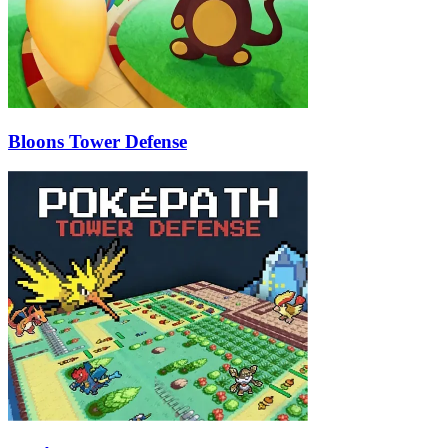
Bloons Tower Defense