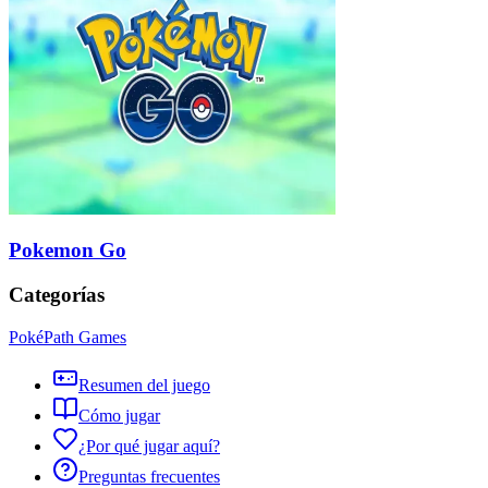
Pokemon Go
Categorías
PokéPath Games
Resumen del juego
Cómo jugar
¿Por qué jugar aquí?
Preguntas frecuentes