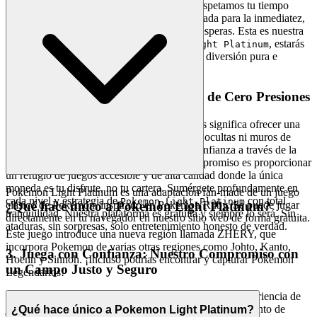
de dolores de cabeza por compatibilidad. Respetamos tu tiempo
tanto como tú. Nuestra plataforma está diseñada para la inmediatez,
entregando la magia de los videojuegos sin esperas. Esta es nuestra
promesa: cuando quieras jugar
, estarás
Pokemon Light Platinum
en el juego en segundos. Sin fricciones, solo diversión pura e
inmediata.
2. Diversión Honesta: La Promesa de Cero Presiones
La verdadera hospitalidad en los videojuegos significa ofrecer una
experiencia genuinamente libre, sin agendas ocultas ni muros de
pago frustrantes. Creemos en ganarnos tu confianza a través de la
transparencia y la generosidad. Nuestro compromiso es proporcionar
un refugio de juegos accesible y de alta calidad donde la única
moneda es tu disfrute, no tu cartera. Sumérgete profundamente en
Pokemon Light Platinum es una adaptación fan-made de un juego
cada nivel y estrategia de
con total
Pokemon Light Platinum
clásico de Pokemon, inspirado en Pokemon Ruby. Se puede jugar
¿Qué hace único a Pokemon Light Platinum?
tranquilidad. Nuestra plataforma es gratuita y siempre lo será. Sin
directamente en tu navegador en nuestro sitio web de forma gratuita.
ataduras, sin sorpresas, solo entretenimiento honesto de verdad.
Este juego introduce una nueva región llamada ZHERY, que
incorpora Pokemon de varias otras regiones como Johto, Kanto,
3. Juega con Confianza: Nuestro Compromiso con
Hoenn y Sinnoh. ¡Incluso podrías encontrar y capturar Pokemon
un Campo Justo y Seguro
Legendarios!
Tu tranquilidad es primordial. Entendemos que una experiencia de
juego verdaderamente disfrutable se basa en un fundamento de
¿Qué hace único a Pokemon Light Platinum?