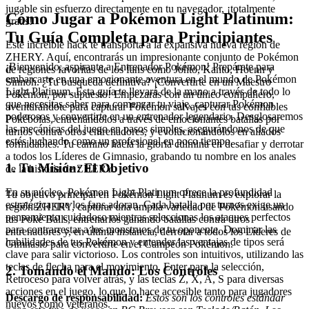
jugable sin esfuerzo directamente en tu navegador, ¡totalmente
Cómo Jugar a Pokémon Light Platinum:
gratis!
Tu Guía Completa para Principiantes
Este increíble hack te transporta a la expansiva nueva región de
ZHERY. Aquí, encontrarás un impresionante conjunto de Pokémon
¡Bienvenido, aspirante a Entrenador Pokémon! Prepárate para
de regiones favoritas de los fans como Johto, Kanto, Hoenn y
embarcarte en una emocionante aventura en el mundo de Pokémon
Sinnoh. ¿Tu búsqueda definitiva? ¡Convertirte en un Maestro
Light Platinum. Esta guía te llevará de la mano a través de todo lo
Pokémon, por supuesto! Empezarás con un único compañero,
que necesitas saber para comenzar tu viaje, capturar Pokémon
aventurándote para capturar Pokémon salvajes con tus confiables
poderosos y convertirte en un entrenador legendario. Desglosaremos
Pokébolas, entrenándolos a través de emocionantes batallas por
las mecánicas del juego en pasos simples, asegurándonos de que
turnos contra otros entrenadores, y evolucionándolos en aliados
estés luchando como un profesional en poco tiempo.
formidables. Tu camino hacia la gloria culmina en desafiar y derrotar
a todos los Líderes de Gimnasio, grabando tu nombre en los anales
1. Tu Misión: El Objetivo
de la historia de ZHERY.
En su núcleo, Pokémon Light Platinum ofrece la profundidad
Tu objetivo principal en Pokémon Light Platinum es explorar la
estratégica que los fans adoran. Cada batalla por turnos exige un
región ZHERY, capturar una amplia variedad de Pokémon usando
pensamiento cuidadoso mientras seleccionas los ataques perfectos
tus Poké Balls, entrenarlos ganando batallas contra otros
para contrarrestar a los monstruos de tu oponente. Dominar las
entrenadores y, en última instancia, derrotar a todos los Líderes de
habilidades de tus Pokémon y entender las ventajas de tipos será
Gimnasio para convertirte en el Campeón Pokémon.
clave para salir victorioso. Los controles son intuitivos, utilizando las
teclas de flecha para el movimiento, Enter para la selección,
2. Tomando el Mando: Los Controles
Retroceso para volver atrás, y las teclas Z, X, A, S para diversas
acciones en el juego, lo que lo hace accesible tanto para jugadores
Descargo de responsabilidad:
Estos son los controles estándar
nuevos como veteranos.