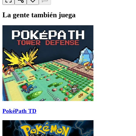
La gente también juega
PokéPath TD