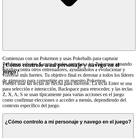
Comienzas con un Pokemon y usas Pokeballs para capturar
Pokemon salvajes. Luego puedes entrenar a tus Pokemon ganando
¿Cómo controlo a mi personaje y navego en el
batallas contra otros entrenadores, ayudándolos a evolucionar y
juego?
volverse más fuertes. Tu objetivo final es derrotar a todos los líderes
de gimnasio para convertirte en un maestro Pokemon.
Puedes usar las teclas de flecha para moverte. La tecla Enter se usa
para selección e interacción, Backspace para retroceder, y las teclas
Z, X, A, S se usan típicamente para varias acciones en el juego
como confirmar elecciones o acceder a menús, dependiendo del
contexto específico del juego.
¿Cómo controlo a mi personaje y navego en el juego?