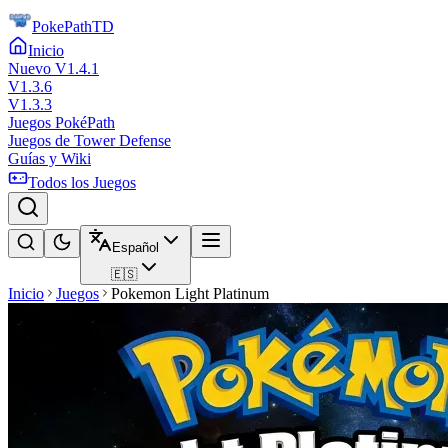
PokePathTD
Inicio
Nuevo V1.4.1
V1.3.6
V1.3.3
Juegos PokéPath
Juegos de Tower Defense
Guías y Wiki
Todos los Juegos
Español
🇪🇸
Inicio
Juegos
Pokemon Light Platinum