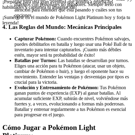
¡Prepárate para una gran aventura que pondrá a prueba tus
diálogos con personajes no jugadores. Siempre léelo con
habilidades y capturará tu imaginación!
atención para entender qué está pasando y cuáles son tus
opciones.
¡Sumérgete en el mundo de Pokémon Light Platinum hoy y forja tu
leyenda!
4. Las Reglas del Mundo: Mecánicas Principales
Capturar Pokémon:
Cuando encuentres Pokémon salvajes,
puedes debilitarlos en batalla y luego usar una Poké Ball de tu
inventario para intentar capturarlos. ¡Cuanto más débiles
estén, mayor será tu probabilidad de éxito!
Batallas por Turnos:
Las batallas se desarrollan por turnos.
Eliges una acción para tu Pokémon (atacar, usar un objeto,
cambiar de Pokémon o huir), y luego el oponente hace su
movimiento. Entender las ventajas y desventajas por tipos es
crucial para la victoria.
Evolución y Entrenamiento de Pokémon:
Tus Pokémon
ganan puntos de experiencia (EXP) al ganar batallas. Al
acumular suficiente EXP, subirán de nivel, volviéndose más
fuertes y, a veces, evolucionando a formas más poderosas.
Batallar y entrenar regularmente a tus Pokémon es esencial
para progresar en el juego.
Cómo Jugar a Pokémon Light