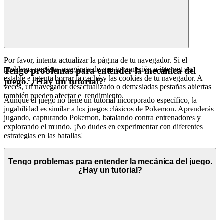
Por favor, intenta actualizar la página de tu navegador. Si el
problema persiste, asegúrate de que tu conexión a internet sea
Tengo problemas para entender la mecánica del
estable e intenta borrar la caché y las cookies de tu navegador. A
juego. ¿Hay un tutorial?
veces, un navegador desactualizado o demasiadas pestañas abiertas
también pueden afectar el rendimiento.
Aunque el juego no tiene un tutorial incorporado específico, la
jugabilidad es similar a los juegos clásicos de Pokemon. Aprenderás
jugando, capturando Pokemon, batalando contra entrenadores y
explorando el mundo. ¡No dudes en experimentar con diferentes
estrategias en las batallas!
Tengo problemas para entender la mecánica del juego.
¿Hay un tutorial?