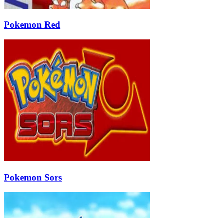
Pokemon Red
Pokemon Sors