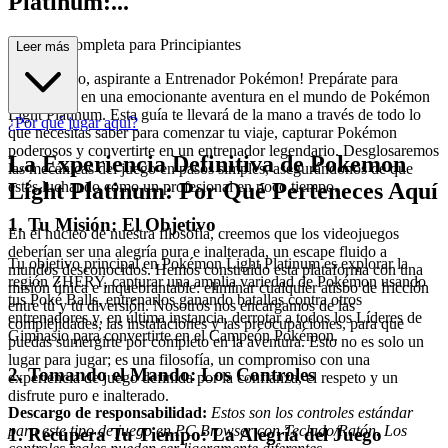
Platinum:...
Tu Guía Completa para Principiantes
Leer más
¡Bienvenido, aspirante a Entrenador Pokémon! Prepárate para
embarcarte en una emocionante aventura en el mundo de Pokémon
Light Platinum. Esta guía te llevará de la mano a través de todo lo
¿Por qué jugar aquí?
que necesitas saber para comenzar tu viaje, capturar Pokémon
poderosos y convertirte en un entrenador legendario. Desglosaremos
La Experiencia Definitiva de Pokemon
las mecánicas del juego en pasos simples, asegurándonos de que
estés luchando como un profesional en poco tiempo.
Light Platinum: Por Qué Perteneces Aquí
1. Tu Misión: El Objetivo
En el núcleo de nuestra filosofía, creemos que los videojuegos
deberían ser una alegría pura e inalterada, un escape fluido a
Tu objetivo principal en Pokémon Light Platinum es explorar la
mundos desconocidos. Hemos construido esta plataforma con una
región ZHERY, capturar una amplia variedad de Pokémon usando
misión única e inquebrantable: eliminar cualquier atisbo de fricción
tus Poké Balls, entrenarlos ganando batallas contra otros
entre tú y tu diversión. Nosotros nos encargamos de las
entrenadores y, en última instancia, derrotar a todos los Líderes de
complejidades, las instalaciones y las preocupaciones, para que
Gimnasio para convertirte en el Campeón Pokémon.
puedas sumergirte por completo en la aventura. Esto no es solo un
lugar para jugar; es una filosofía, un compromiso con una
2. Tomando el Mando: Los Controles
experiencia de juego definida por la confianza, el respeto y un
disfrute puro e inalterado.
Descargo de responsabilidad:
Estos son los controles estándar
para este tipo de juego en PC Browser con Teclado/Ratón. Los
1. Recupera Tu Tiempo: La Alegría del Juego