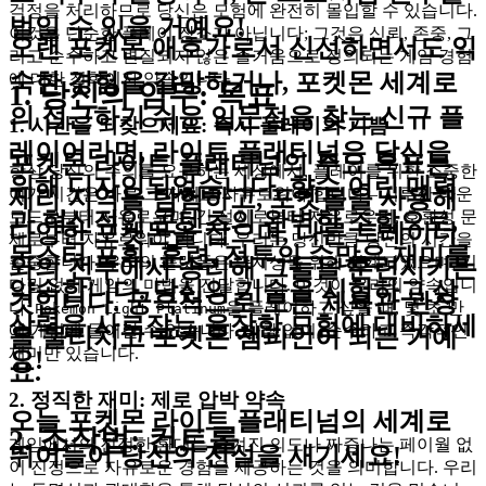
걱정을 처리하므로 당신은 모험에 완전히 몰입할 수 있습니다.
벌일 수 있을 거예요!
이것은 단순한 플레이 장소가 아닙니다; 그것은 신뢰, 존중, 그
오랜 포켓몬 애호가로서 신선하면서도 익
리고 순수하고 변질되지 않은 즐거움으로 정의되는 게임 경험
숙한 경험을 갈망하거나, 포켓몬 세계로
에 대한 철학이자 약속입니다.
1. 당신의 임무: 목표
의 접근하기 쉬운 입문점을 찾는 신규 플
1. 시간을 되찾으세요: 즉시 플레이의 기쁨
레이어라면, 라이트 플래티넘은 당신을
포켓몬 라이트 플래티넘의 주요 목표는
항상 당신의 주의를 요구하는 세상에서, 플레이를 위한 소중한
위해 디자인되었습니다. 향수 어린 매력
제리 지역을 탐험하고, 포켓볼을 사용해
여가 시간은 바로 그 자체로 자유로워야 합니다 – 지루한 다운
과 혁신적인 콘텐츠의 완벽한 조합으로,
로드로부터 자유로우며, 긴 설치로부터 자유로우며, 호환성 문
다양한 포켓몬을 잡으며, 다른 트레이너
제로부터 자유로워야 합니다. 우리는 당신만큼 당신의 시간을
몬스터 포획, 훈련, 전투의 수많은 재미를
존중합니다. 우리의 플랫폼은 즉시성을 위해 설계되었으며, 기
와의 전투에서 승리해 그들을 훈련시키는
다림 없이 게임의 마법을 전달합니다. 이것이 우리의 약속입니
약속합니다. 당신의 기술을 시험하고 상
것입니다. 궁극적으로 모든 체육관 관장
다:
을 플레이하고 싶을 때, 몇 초 만
Pokemon Light Platinum
상력을 사로잡는 웅장한 모험에 대비하세
에 게임에 들어갈 수 있습니다. 마찰 없이, 순수하고 즉각적인
을 물리치고 포켓몬 챔피언이 되는 거예
재미만 있습니다.
요!
요.
2. 정직한 재미: 제로 압박 약속
오늘 포켓몬 라이트 플래티넘의 세계로
2. 조작법: 컨트롤
게임에서의 진정한 환대는 숨겨진 의도나 짜증나는 페이월 없
뛰어들어 당신의 전설을 새기세요!
이 진정으로 자유로운 경험을 제공하는 것을 의미합니다. 우리