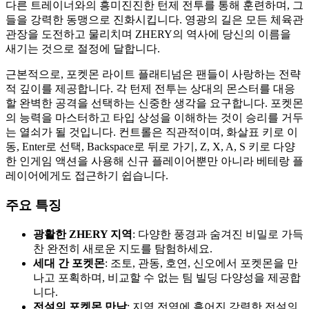
다른 트레이너와의 흥미진진한 턴제 전투를 통해 훈련하며, 그
들을 강력한 동맹으로 진화시킵니다. 영광의 길은 모든 체육관
관장을 도전하고 물리치며 ZHERY의 역사에 당신의 이름을
새기는 것으로 절정에 달합니다.
근본적으로, 포켓몬 라이트 플래티넘은 팬들이 사랑하는 전략
적 깊이를 제공합니다. 각 턴제 전투는 상대의 몬스터를 대응
할 완벽한 공격을 선택하는 신중한 생각을 요구합니다. 포켓몬
의 능력을 마스터하고 타입 상성을 이해하는 것이 승리를 거두
는 열쇠가 될 것입니다. 컨트롤은 직관적이며, 화살표 키로 이
동, Enter로 선택, Backspace로 뒤로 가기, Z, X, A, S 키로 다양
한 인게임 액션을 사용해 신규 플레이어뿐만 아니라 베테랑 플
레이어에게도 접근하기 쉽습니다.
주요 특징
광활한 ZHERY 지역
: 다양한 풍경과 숨겨진 비밀로 가득
찬 완전히 새로운 지도를 탐험하세요.
세대 간 포켓몬
: 조토, 관동, 호연, 신오에서 포켓몬을 만
나고 포획하며, 비교할 수 없는 팀 빌딩 다양성을 제공합
니다.
전설의 포켓몬 만남
: 지역 전역에 흩어진 강력한 전설의