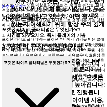
"싸우기," "포켓몬," "가방," "도망")
즐거움 사이의 모든 마찰을 제거하는 것. 우리는 복잡성, 설치,
자주 묻는 질문
및 NPC와의 대화를 표시합니다. 무슨
걱정을 처리하므로 당신은 모험에 완전히 몰입할 수 있습니다.
이것은 단순한 플레이 장소가 아닙니다; 그것은 신뢰, 존중, 그
일이 일어나고 있는지, 어떤 옵션이
자주 묻는 질문
리고 순수하고 변질되지 않은 즐거움으로 정의되는 게임 경험
있는지 이해하기 위해 항상 주의 깊게
에 대한 철학이자 약속입니다.
포켓몬 라이트 플래티넘은 무엇인가요?
읽으세요.
1. 시간을 되찾으세요: 즉시 플레이의 기쁨
포켓몬 라이트 플래티넘은 포켓몬 루비에서 영감을 받은 클래
식 포켓몬 게임의 팬 메이드 적응 버전입니다. 우리 웹사이트
4. 세계의 규칙: 핵심 메카닉
항상 당신의 주의를 요구하는 세상에서, 플레이를 위한 소중한
에서 브라우저에서 직접 무료로 플레이할 수 있습니다.
여가 시간은 바로 그 자체로 자유로워야 합니다 – 지루한 다운
로드로부터 자유로우며, 긴 설치로부터 자유로우며, 호환성 문
제로부터 자유로워야 합니다. 우리는 당신만큼 당신의 시간을
포켓몬 잡기:
야생 포켓몬을 만나면
포켓몬 라이트 플래티넘은 무엇인가요?
존중합니다. 우리의 플랫폼은 즉시성을 위해 설계되었으며, 기
전투에서 약화시킨 후 인벤토리에서
다림 없이 게임의 마법을 전달합니다. 이것이 우리의 약속입니
다:
을 플레이하고 싶을 때, 몇 초 만
Pokemon Light Platinum
포켓볼을 사용해 잡아보세요. 포켓몬
에 게임에 들어갈 수 있습니다. 마찰 없이, 순수하고 즉각적인
이 약할수록 성공 확률이 높아집니다!
재미만 있습니다.
턴제 전투:
전투는 턴제로 진행됩니
2. 정직한 재미: 제로 압박 약속
다. 포켓몬의 행동(공격, 아이템 사용,
게임에서의 진정한 환대는 숨겨진 의도나 짜증나는 페이월 없