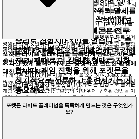
포켓몬 교체, 도망)을 선택하면 상대
이 진정으로 자유로운 경험을 제공하는 것을 의미합니다. 우리
가 움직입니다. 타입의 우위와 열세를
는 투명성과 관대함을 통해 당신의 신뢰를 얻는 것을 믿습니
다. 우리의 약속은 접근 가능하고 고품질의 게임 피난처를 제
이해하는 것이 승리에 필수적이에요.
공하는 것이며, 유일한 통화는 당신의 지갑이 아닌 당신의 즐
포켓몬 진화 & 훈련:
포켓몬은 전투
거움입니다.
의 모든 레벨과 전략에
Pokemon Light Platinum
완전한 안심으로 깊이 빠져보세요. 우리의 플랫폼은 무료이며,
승리로 경험치(EXP)를 얻습니다. 충
영원히 그럴 것입니다. 끈 없이, 놀라움 없이, 진정으로 솔직한
포켓몬 라이트 플래티넘은 포켓몬 루비에서 영감을 받은 클래
분한 EXP를 얻으면 레벨업해 더 강해
엔터테인먼트만 있습니다.
포켓몬 라이트 플래티넘을 독특하게 만드는 것은 무
식 포켓몬 게임의 팬 메이드 적응 버전입니다. 우리 웹사이트
지고, 때때로 더 강력한 형태로 진화
에서 브라우저에서 직접 무료로 플레이할 수 있습니다.
엇인가요?
3. 자신 있게 플레이하세요: 공정하고 안전한 환경에
합니다. 게임 진행을 위해 포켓몬을
대한 우리의 약속
이 게임은 ZHERY라는 새로운 지역을 소개하며, Johto, Kanto,
정기적으로 전투하고 훈련시키는 게
Hoenn, Sinnoh 등의 다른 지역의 포켓몬을 포함합니다. 전설의
당신의 마음의 평화가 최우선입니다. 우리는 진정으로 즐거운
포켓몬을 만나고 잡을 수도 있습니다!
중요해요.
게임 경험은 보안, 공정성, 존중의 기반 위에 구축된 것임을 이
해합니다. 우리는 당신의 데이터를 세심하게 보호하며, 기술과
헌신이 승리의 유일한 길인 환경을 조성합니다. 그 이하에 대
포켓몬 라이트 플래티넘을 독특하게 만드는 것은 무엇인가
한 제로 톨러런스 정책을 두고 있습니다.
Pokemon Light
요?
리더보드의 최고 자리를 쫓아가며 그것이 진정한 기
Platinum
술의 시험임을 알 수 있습니다. 우리는 안전하고 공정한 놀이
터를 구축하므로, 당신은 당신의 유산을 구축하는 데 집중할
수 있습니다.