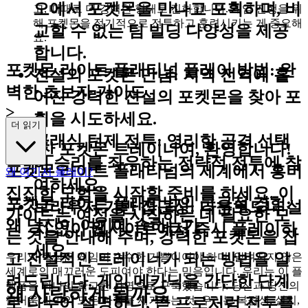
오에서 포켓몬을 만나고 포획하며, 비
고, 때때로 더 강력한 형태로 진화합니다. 게임 진행을 위
해 포켓몬을 정기적으로 전투하고 훈련시키는 게 중요해
교할 수 없는 팀 빌딩 다양성을 제공
요.
합니다.
포켓몬 라이트 플래티넘 플레이 방법: 완
전설의 포켓몬 만남
: 지역 전역에 흩
벽한 초보자 가이드
어진 강력한 전설의 포켓몬을 찾아 포
>
획을 시도하세요.
더 읽기
클래식 턴제 전투
: 영리한 공격 선택
야심찬 포켓몬 트레이너여, 환영합니다!
이 승리를 좌우하는 전략적 전투에 참
포켓몬 라이트 플래티넘의 세계에서 흥미
왜 여기서 플레이?
여하세요.
진진한 모험을 시작할 준비를 하세요. 이
포켓몬 라이트 플래티넘의 궁극적 경험:
브라우저 기반 접근성
: 다운로드나 설
가이드는 여정을 시작하는 데 필요한 모
왜 당신이 여기에 속하는가
치 없이 웹사이트에서 즉시 플레이하
든 것을 안내해 주며, 강력한 포켓몬을 잡
세요.
고 전설적인 트레이너가 되는 방법을 알
우리의 핵심은 게임이 순수한 기쁨이어야 하며, 알려지지 않은
세계로의 매끄러운 도피여야 한다는 믿음입니다. 우리는 이 플
려드립니다. 게임 메카닉을 간단한 단계
랫폼을 하나의 확고한 사명으로 구축했습니다: 당신과 당신의
왜 사랑하게 될까요
로 나누어 설명하니, 곧 프로처럼 전투를
즐거움 사이의 모든 마찰을 제거하는 것. 우리는 복잡성, 설치,