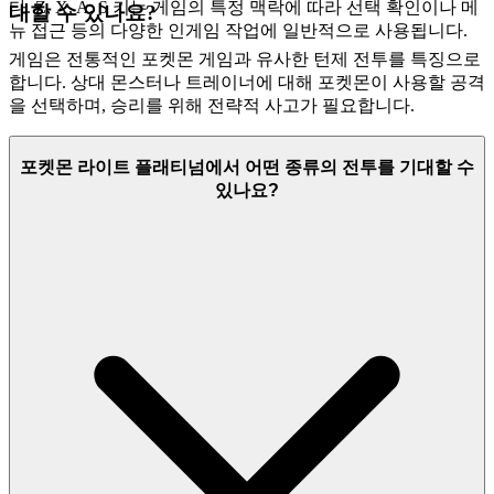
다. Z, X, A, S 키는 게임의 특정 맥락에 따라 선택 확인이나 메
대할 수 있나요?
뉴 접근 등의 다양한 인게임 작업에 일반적으로 사용됩니다.
게임은 전통적인 포켓몬 게임과 유사한 턴제 전투를 특징으로
합니다. 상대 몬스터나 트레이너에 대해 포켓몬이 사용할 공격
을 선택하며, 승리를 위해 전략적 사고가 필요합니다.
포켓몬 라이트 플래티넘에서 어떤 종류의 전투를 기대할 수
있나요?