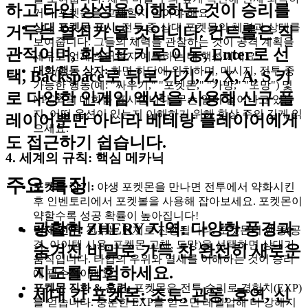
하고 타입 상성을 이해하는 것이 승리를
거나 포켓몬을 교체할지 알아야 해요.
상대 포켓몬 표시:
전투 중 상대 포켓몬의 체력과 상태를
거두는 열쇠가 될 것입니다. 컨트롤은 직
보여줍니다. 그들의 체력을 관찰하는 것이 공격 계획을
관적이며, 화살표 키로 이동, Enter로 선
세우고 언제 쓰러질지 예측하는 데 핵심이에요.
대화/행동 상자:
화면 하단에 위치하며, 메시지, 전투 중
택, Backspace로 뒤로 가기, Z, X, A, S 키
가능한 행동(예: "싸우기," "포켓몬," "가방," "도망") 및
로 다양한 인게임 액션을 사용해 신규 플
NPC와의 대화를 표시합니다. 무슨 일이 일어나고 있는
지, 어떤 옵션이 있는지 이해하기 위해 항상 주의 깊게 읽
레이어뿐만 아니라 베테랑 플레이어에게
으세요.
도 접근하기 쉽습니다.
4. 세계의 규칙: 핵심 메카닉
주요 특징
포켓몬 잡기:
야생 포켓몬을 만나면 전투에서 약화시킨
후 인벤토리에서 포켓볼을 사용해 잡아보세요. 포켓몬이
약할수록 성공 확률이 높아집니다!
광활한 ZHERY 지역
: 다양한 풍경과
턴제 전투:
전투는 턴제로 진행됩니다. 포켓몬의 행동(공
격, 아이템 사용, 포켓몬 교체, 도망)을 선택하면 상대가
숨겨진 비밀로 가득 찬 완전히 새로운
움직입니다. 타입의 우위와 열세를 이해하는 것이 승리
지도를 탐험하세요.
에 필수적이에요.
포켓몬 진화 & 훈련:
포켓몬은 전투 승리로 경험치(EXP)
세대 간 포켓몬
: 조토, 관동, 호연, 신
를 얻습니다. 충분한 EXP를 얻으면 레벨업해 더 강해지