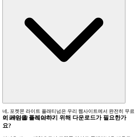
네, 포켓몬 라이트 플래티넘은 우리 웹사이트에서 완전히 무료
이 게임을 플레이하기 위해 다운로드가 필요한가
로 플레이할 수 있습니다.
요?