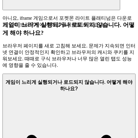
아니요, iframe 게임으로서 포켓몬 라이트 플래티넘은 다운로
게임이 느리게 실행되거나 로드되지 않습니다. 어떻
드 없이 브라우저에서 직접 플레이할 수 있습니다.
게 해야 하나요?
브라우저 페이지를 새로 고침해 보세요. 문제가 지속되면 인터
넷 연결이 안정적인지 확인하고 브라우저의 캐시와 쿠키를 지
워보세요. 때때로 구식 브라우저나 너무 많은 열린 탭도 성능
에 영향을 줄 수 있습니다.
게임이 느리게 실행되거나 로드되지 않습니다. 어떻게 해야
하나요?