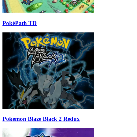
PokéPath TD
Pokemon Blaze Black 2 Redux