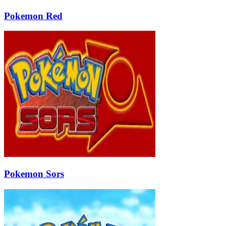
Pokemon Red
Pokemon Sors