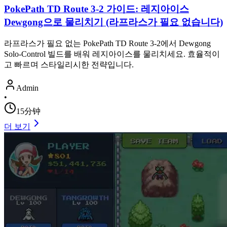
PokePath TD Route 3-2 가이드: 레지아이스
Dewgong으로 물리치기 (라프라스가 필요 없습니다)
라프라스가 필요 없는 PokePath TD Route 3-2에서 Dewgong
Solo-Control 빌드를 배워 레지아이스를 물리치세요. 효율적이
고 빠르며 스타일리시한 전략입니다.
Admin
•
15分钟
더 보기