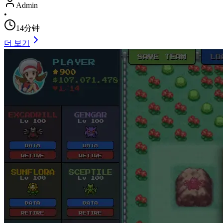
Admin
•
14分钟
더 보기