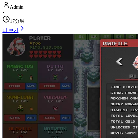
Admin
•
17分钟
더 보기