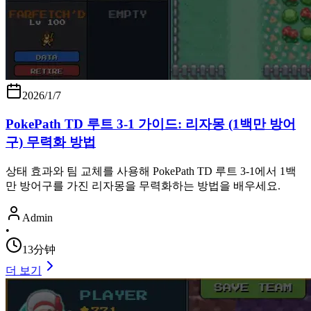
2026/1/7
PokePath TD 루트 3-1 가이드: 리자몽 (1백만 방어
구) 무력화 방법
상태 효과와 팀 교체를 사용해 PokePath TD 루트 3-1에서 1백
만 방어구를 가진 리자몽을 무력화하는 방법을 배우세요.
Admin
•
13分钟
더 보기