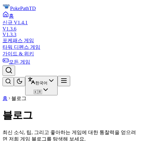
PokePathTD
홈
신규 V1.4.1
V1.3.6
V1.3.3
포케패스 게임
타워 디펜스 게임
가이드 & 위키
모든 게임
한국어
🇰🇷
홈
블로그
블로그
최신 소식, 팁, 그리고 좋아하는 게임에 대한 통찰력을 얻으려
면 저희 게임 블로그를 탐색해 보세요.