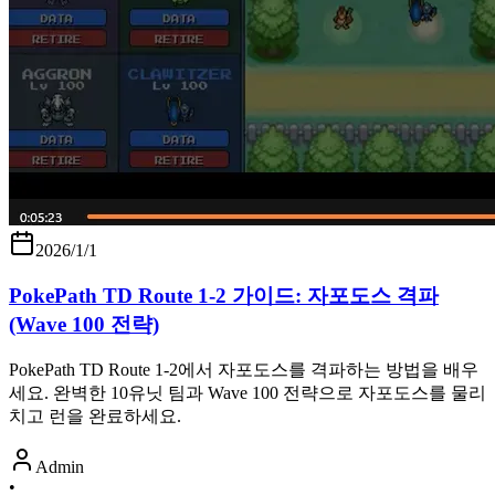
2026/1/1
PokePath TD Route 1-2 가이드: 자포도스 격파
(Wave 100 전략)
PokePath TD Route 1-2에서 자포도스를 격파하는 방법을 배우
세요. 완벽한 10유닛 팀과 Wave 100 전략으로 자포도스를 물리
치고 런을 완료하세요.
Admin
•