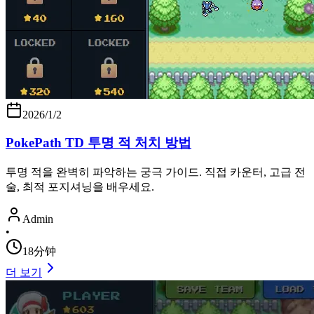
2026/1/2
PokePath TD 투명 적 처치 방법
투명 적을 완벽히 파악하는 궁극 가이드. 직접 카운터, 고급 전
술, 최적 포지셔닝을 배우세요.
Admin
•
18分钟
더 보기