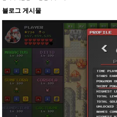
블로그 게시물