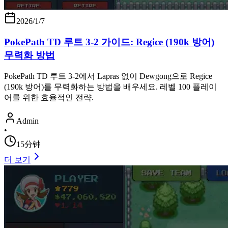
2026/1/7
PokePath TD 루트 3-2 가이드: Regice (190k 방어)
무력화 방법
PokePath TD 루트 3-2에서 Lapras 없이 Dewgong으로 Regice
(190k 방어)를 무력화하는 방법을 배우세요. 레벨 100 플레이
어를 위한 효율적인 전략.
Admin
•
15分钟
더 보기