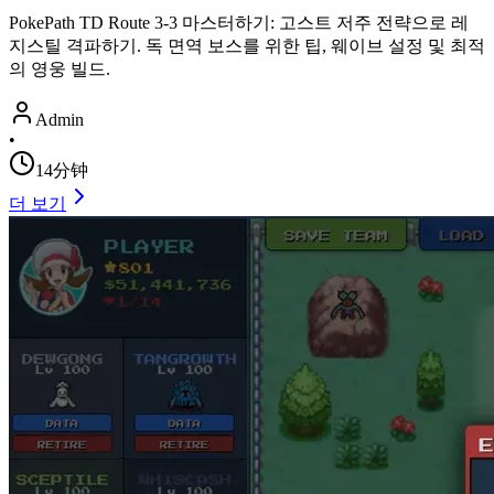
PokePath TD Route 3-3 마스터하기: 고스트 저주 전략으로 레
지스틸 격파하기. 독 면역 보스를 위한 팁, 웨이브 설정 및 최적
의 영웅 빌드.
Admin
•
14分钟
더 보기