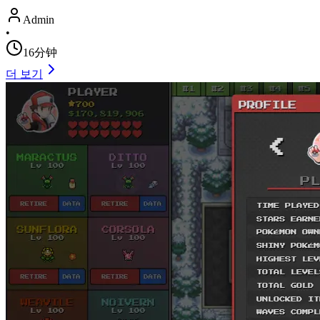
Admin
•
16分钟
더 보기