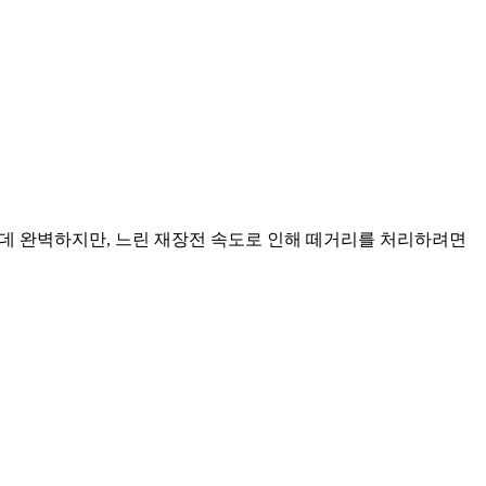
스를 깨는 데 완벽하지만, 느린 재장전 속도로 인해 떼거리를 처리하려면