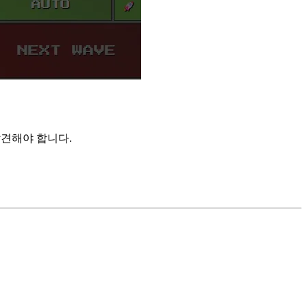
발견해야 합니다.