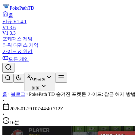
PokePathTD
홈
신규 V1.4.1
V1.3.6
V1.3.3
포케패스 게임
타워 디펜스 게임
가이드 & 위키
모든 게임
한국어
🇰🇷
홈
블로그
PokePath TD 숨겨진 포켓몬 가이드: 잠금 해제 방법
•
2026-01-29T07:44:40.712Z
•
16분