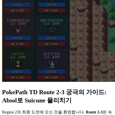
PokePath TD Route 2-3 궁극의 가이드:
Absol로 Suicune 물리치기
Region 2의 최종 도전에 오신 것을 환영합니다.
Route 2-3
은 속