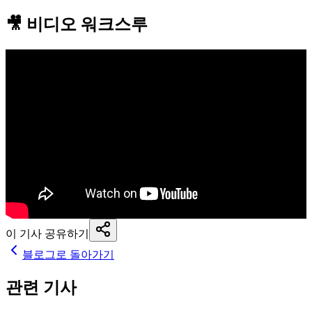
🎥 비디오 워크스루
이 기사 공유하기
블로그로 돌아가기
관련 기사