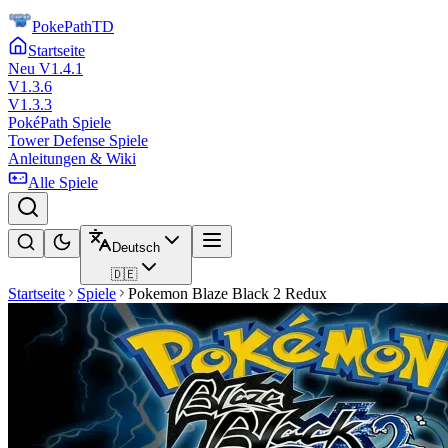
PokePathTD
Startseite
Neu V1.4.1
V1.3.6
V1.3.3
PokéPath Spiele
Tower Defense Spiele
Anleitungen & Wiki
Alle Spiele
Deutsch
🇩🇪
Startseite
Spiele
Pokemon Blaze Black 2 Redux