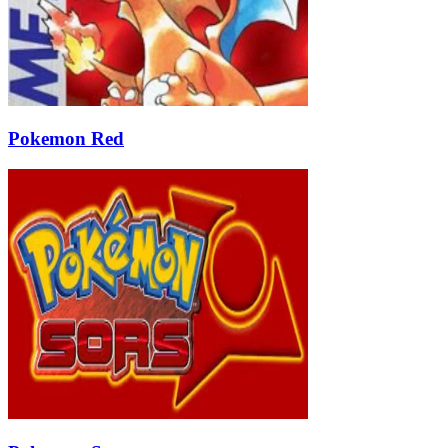
Pokemon Red