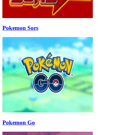
Pokemon Sors
Pokemon Go