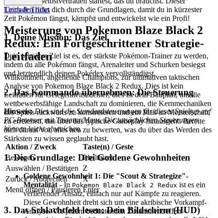
mit all dem Selbstvertrauen startest, das du brauchst. Dieser
Leitfaden führt dich durch die Grundlagen, damit du in kürzester
Tipps & Tricks
Zeit Pokémon fängst, kämpfst und entwickelst wie ein Profi!
Meisterung von Pokemon Blaze Black 2
1. Deine Mission: Das Ziel
Redux: Ein Fortgeschrittener Strategie-
Leitfaden
Dein primäres Ziel ist es, der stärkste Pokémon-Trainer zu werden,
indem du alle Pokémon fängst, Arenaleiter und Schurken besiegst
und letztendlich deinen Pokédex vervollständigst.
Willkommen, angehende Champions, zur ultimativen taktischen
Analyse von Pokemon Blaze Black 2 Redux. Dies ist kein
2. Das Kommando übernehmen: Die Steuerung
Leitfaden für Gelegenheitszüchter; dies ist dein Bauplan, um die
wettbewerbsfähige Landschaft zu dominieren, die Kernmechaniken
Hinweis:
Dies sind die Standardsteuerungen für dieses Spieltyp auf
des Spiels rückwärts zu konstruieren und ein Maß an Meisterschaft
PC-Browser mit Tastatur/Maus. Die tatsächlichen Steuerungen
zu erreichen, das über das typische Gameplay hinausgeht. Bereite
können leicht abweichen.
dich darauf vor, alles neu zu bewerten, was du über das Werden des
Stärksten zu wissen geglaubt hast.
Aktion / Zweck
Taste(n) / Geste
1. Die Grundlage: Drei Goldene Gewohnheiten
Bewegen
Pfeiltasten
Auswählen / Bestätigen
Z
Goldene Gewohnheit 1: Die "Scout & Strategize"-
Zurück / Abbrechen
X
Mentalität
- In
ist es ein
Pokemon Blaze Black 2 Redux
Menü öffnen / Pausieren
Enter
verlierender Ansatz, einfach nur auf Kämpfe zu reagieren.
Diese Gewohnheit dreht sich um eine akribische Vorkampf-
3. Das Schlachtfeld lesen: Dein Bildschirm (HUD)
Analyse. Vor jedem bedeutenden Zusammentreffen –