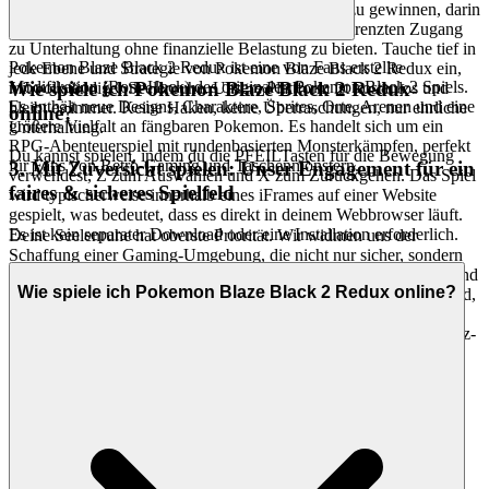
Wir glauben, dass der beste Weg, deine Loyalität zu gewinnen, darin
besteht, dich mit Respekt zu behandeln und unbegrenzten Zugang
zu Unterhaltung ohne finanzielle Belastung zu bieten. Tauche tief in
Pokemon Blaze Black 2 Redux ist eine von Fans erstellte
jede Ebene und Strategie von Pokemon Blaze Black 2 Redux ein,
Modifikation (Rom-Hack) des originalen Pokemon Black 2 Spiels.
Wie spiele ich Pokemon Blaze Black 2 Redux
mit vollständiger Seelenruhe. Unsere Plattform ist kostenlos und
Es enthält neue Designs, Charaktere, Sprites, Orte, Arenen und eine
bleibt es immer. Keine Haken, keine Überraschungen, nur ehrliche
online?
größere Vielfalt an fängbaren Pokemon. Es handelt sich um ein
Unterhaltung.
RPG-Abenteuerspiel mit rundenbasierten Monsterkämpfen, perfekt
Du kannst spielen, indem du die PFEILTasten für die Bewegung
für Fans von Retro-Gaming und Taschenmonstern.
3. Mit Zuversicht spielen: Unser Engagement für ein
verwendest, Z zum Auswählen und X zum Zurückgehen. Das Spiel
faires & sicheres Spielfeld
wird typischerweise innerhalb eines iFrames auf einer Website
gespielt, was bedeutet, dass es direkt in deinem Webbrowser läuft.
Es ist kein separater Download oder eine Installation erforderlich.
Deine Seelenruhe hat oberste Priorität. Wir widmen uns der
Schaffung einer Gaming-Umgebung, die nicht nur sicher, sondern
auch grundlegend fair ist. Wir wissen, dass der Thrill des Sieges und
Wie spiele ich Pokemon Blaze Black 2 Redux online?
die Zufriedenheit des Fortschritts nur dann wirklich bedeutsam sind,
wenn sie auf einem ebenen Spielfeld errungen werden. Wir halten
strenge Datenschutzstandards ein und verfolgen eine Null-Toleranz-
Politik gegenüber Cheating, um sicherzustellen, dass jede
Errungenschaft, die du freischaltest, ein Zeugnis deiner eigenen
Fähigkeiten und Hingabe ist. Verfolge den Spitzenplatz auf der
Pokemon Blaze Black 2 Redux-Rangliste in dem Wissen, dass es
ein echter Test deines Könnens ist. Wir bauen den sicheren, fairen
Spielplatz, damit du dich auf den Aufbau deines Vermächtnisses
konzentrieren kannst.