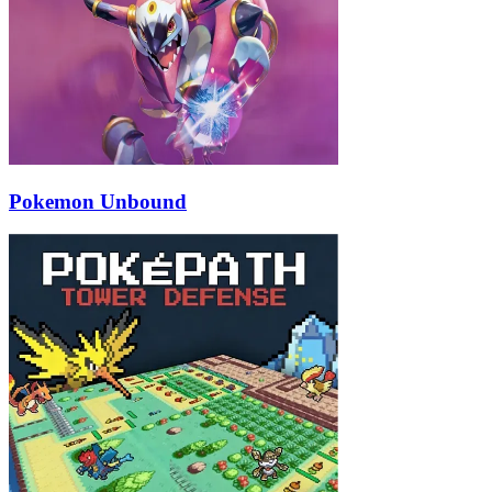
Pokemon Unbound