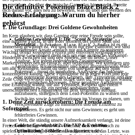
zu erreichen, das über das typische Gameplay hinausgeht. Bereite
Die definitive Pokemon Blaze Black 2
dich darauf vor, alles neu zu bewerten, was du über das Werden des
Redux-Erfahrung: Warum du hierher
Stärksten zu wissen geglaubt hast.
gehörst
1. Die Grundlage: Drei Goldene Gewohnheiten
Im Kern glauben wir, dass Gaming eine reine Freude sein sollte,
Goldene Gewohnheit 1: Die "Scout & Strategize"-
eine nahtlose Flucht, in der jeder Moment der puren Spaß und
Mentalität
- In
ist es ein
Pokemon Blaze Black 2 Redux
Immersion gewidmet ist. Wir sind nicht nur eine Plattform; wir sind
verlierender Ansatz, einfach nur auf Kämpfe zu reagieren.
Wächter deiner kostbaren Freizeit und entfernen sorgfältig jedes
Diese Gewohnheit dreht sich um eine akribische Vorkampf-
Hindernis zwischen dir und den Spielen, die du liebst. Unser
Analyse. Vor jedem bedeutenden Zusammentreffen –
Markenversprechen ist einfach, aber tiefgründig: Wir kümmern uns
Arenenleiter, Rivalenkämpfe und sogar anspruchsvolle Wild-
um alle Reibungen, damit du dich voll und ganz auf den Spaß
Pokemon – musst du innehalten. Analysiere das bekannte
konzentrieren kannst. Diese Philosophie ist in jeden Pixel und jede
oder potenzielle Roster des Gegners, ihre Typvorteile und ihre
Zeile Code verwoben und stellt sicher, dass du, wenn du uns wählst,
wahrscheinlichen Movesets. Diese proaktive Aufklärung
eine Erfahrung wählst, die auf Vertrauen, Respekt und einem
ermöglicht es dir, ein perfekt ausbalanciertes Team
unerschütterlichen Engagement für dein Vergnügen aufbaut.
aufzubauen, strategisch dein Lead-Pokemon zu wählen und
Switch-ins sowie Angriffrotationen im Voraus zu planen, um
1. Deine Zeit zurückerobern: Die Freude am
verschwendete Züge zu minimieren und die Effizienz zu
Sofortspiel
maximieren. Es geht nicht nur ums Gewinnen; es geht um
fehlerfreies Gewinnen.
In einer Welt, die ständig unsere Aufmerksamkeit verlangt, ist deine
Goldene Gewohnheit 2: Die "XP & Evolution
Freizeit eine heilige Ware. Wir verstehen, dass der Wunsch zu
Optimization"-Schleife
- Das Ignorieren des
spielen oft in flüchtigen Momenten aufkommt, und das Letzte, was