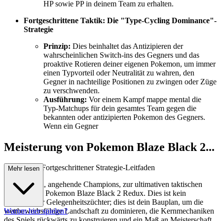
HP sowie PP in deinem Team zu erhalten.
Fortgeschrittene Taktik: Die "Type-Cycling Dominance"-
Strategie
Prinzip:
Dies beinhaltet das Antizipieren der
wahrscheinlichen Switch-ins des Gegners und das
proaktive Rotieren deiner eigenen Pokemon, um immer
einen Typvorteil oder Neutralität zu wahren, den
Gegner in nachteilige Positionen zu zwingen oder Züge
zu verschwenden.
Ausführung:
Vor einem Kampf mappe mental die
Typ-Matchups für dein gesamtes Team gegen die
bekannten oder antizipierten Pokemon des Gegners.
Wenn ein Gegner
Meisterung von Pokemon Blaze Black 2...
Redux: Ein Fortgeschrittener Strategie-Leitfaden
Mehr lesen
Willkommen, angehende Champions, zur ultimativen taktischen
Analyse von Pokemon Blaze Black 2 Redux. Dies ist kein
Leitfaden für Gelegenheitszüchter; dies ist dein Bauplan, um die
wettbewerbsfähige Landschaft zu dominieren, die Kernmechaniken
Warum hier spielen?
des Spiels rückwärts zu konstruieren und ein Maß an Meisterschaft