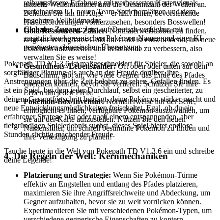
reibungslosere Erfahrung mit verbesserten Kartenvisuals,
aktuelle Wellennummer und die Gesamtzahl der Wellen an.
verfeinertem UI, neuen Team-Speicherplätzen und dem
Behalten Sie ihn im Auge – er hilft Ihnen, bevorstehende
begehrten Vollbildmodus.
Herausforderungen vorherzusehen, besonders Bosswellen!
Globaler Zugang
: Jetzt auf Deutsch verfügbar, mit
Gold/Ressourcen-Zähler:
Normalerweise oben zu finden,
zusätzlichen koreanischen Pokémon-Namen und einer KI-
zeigt Ihr verfügbares Gold an. Gold ist entscheidend, um neue
generierten chinesischen Übersetzung.
Pokémon aufzustellen und bestehende zu verbessern, also
verwalten Sie es weise!
Pokepath TD V1.3.6 ist maßgeschneidert für Spieler, die sowohl an
Gesundheits-/Lebenszähler:
Oft oben oder unten auf dem
sorgfältiger Planung als auch an der Freude darüber, ihre
Bildschirm, gibt an, wie viele Gegner das Ende des Pfades
Anstrengungen über die Zeit belohnt zu sehen, Gefallen finden. Es
erreichen können, bevor Sie verlieren. Schützen Sie Ihre
ist ein Spiel, bei dem jeder Durchlauf, selbst ein gescheiterter, zu
Leben um jeden Preis!
deinem Gesamtfortschritt beiträgt, deine Pokémon stärker macht und
Pokémon-Box/Inventar:
Normalerweise auf der Seite,
neue Entwicklungsmöglichkeiten freischaltet. Egal, ob du ein
ermöglicht es Ihnen, verfügbare Pokémon auszuwählen, um
erfahrener Stratege bist oder nach einem entspannenden, aber
sie auf der Karte aufzustellen. Nutzen Sie den neuen
tiefgründigen Spielerlebnis suchst, dieses Spiel bietet endlose
Namensfilter, um schnell bestimmte Pokémon zu finden und
Stunden süchtig machender Freude.
Ihre Verteidigung zu planen!
Tauche heute in die Welt von Pokepath TD V1.3.6 ein und schreibe
4. Die Regeln der Welt: Kernmechaniken
deine Legende!
Platzierung und Strategie:
Wenn Sie Pokémon-Türme
effektiv an Engstellen und entlang des Pfades platzieren,
maximieren Sie ihre Angriffsreichweite und Abdeckung, um
Gegner aufzuhalten, bevor sie zu weit vorrücken können.
Experimentieren Sie mit verschiedenen Pokémon-Typen, um
verschiedene gegnerische Eigenschaften zu kontern.