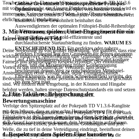
Tauche tief in jede Ebene und Strategie von Pokepath TD V1.3.6
Goldene Gewohnheit 3: Routenspezifische Frühspiel-
mit voller Seelenruhe ein. Unsere Plattform ist kostenlos und wird es
Optimierung
- Während das Spiel verschiedene Routen
immer sein. Keine versteckten Fäden, keine Überraschungen, nur
bietet, sind die ersten 3-5 Wellen
jeder
Route bemerkenswert
ehrlicher, guter Unterhaltung.
konsistent. Diese Gewohnheit beinhaltet das
Auswendiglernen der optimalen Frühspiel-Build-Reihenfolge
3. Mit Vertrauen spielen: Unser Engagement für ein
und Platzierung für jede spezifische Route. Experimentiere in
Übungsläufen, um die gold-effizienteste und
faires und sicheres Feld
durchlaufsicherste Startaufstellung zu finden.
WARUM ES
ENTSCHEIDEND IST:
Ein perfektes oder nahezu
Deine Seelenruhe ist von größter Bedeutung. Wir glauben, dass eine
perfektes Frühspiel legt den Grundstein für deinen gesamten
wirklich immersive Spielerfahrung eine Grundlage von Sicherheit,
Lauf. Das Minimieren früher Durchlässe bewahrt kostbare
Fairness und gegenseitigem Respekt erfordert. Der emotionale
Leben, und die Maximierung früher Golderzeugung
Vorteil ist das unerschütterliche Vertrauen, dass deine
beschleunigt deinen Weg zu entscheidenden Mittelspiel-
Anstrengungen echte Erfolge sind, deine Errungenschaften
Entwicklungen, was dir einen Schneeballeffekt verleiht, der
Bedeutung haben und deine persönlichen Informationen geschützt
bis zum Sieg trägt.
sind. Wir fördern eine Umgebung, in der Können und Hingabe
belohnt werden, halten strenge Datenschutzstandards ein und setzen
2. Elite-Taktiken: Beherrschung der
eine Null-Toleranz-Politik gegen Cheats durch.
Bewertungsmaschine
Verfolge den Spitzenplatz auf der Pokepath TD V1.3.6-Rangliste
mit dem Wissen, dass es eine echte Herausforderung für deine
Die Kern-Bewertungsmaschine von Pokepath TD V1.3.6 ist stark
Fähigkeiten ist. Wir bauen den sicheren, fairen Spielplatz, damit du
zugunsten von
Ressourceneffizienz und Serien-Erhalt
gewichtet.
dich darauf konzentrieren kannst, dein Vermächtnis aufzubauen.
Jeder verlorene Leben, jede ineffiziente Goldausgabe und jede
Welle, die zu tief in deine Verteidigung eindringt, beeinflusst deinen
4. Respekt vor dem Spieler: Eine kuratierte,
Endpunkte-Multiplikator direkt. Elite-Spiel dreht sich um die