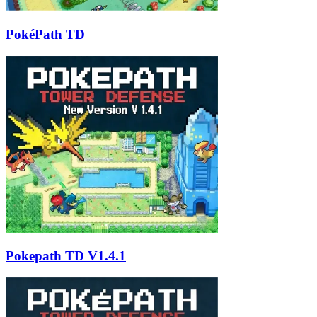
PokéPath TD
Pokepath TD V1.4.1