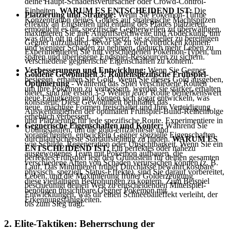
deine Haupt-Schadensverursacher oder Crowd-Control-
Einheiten.
WARUM ES ENTSCHEIDEND IST:
Die
Platzierung und Strategie:
Wenn Sie Pokémon-Türme
Konzentration deines Goldes auf strategische Machtspitzen
effektiv an Engstellen und entlang des Pfades platzieren,
ermöglicht es dir, spezifische Gegnerwellen zu überwältigen,
maximieren Sie ihre Angriffsreichweite und Abdeckung, um
was dich oft in die Lage versetzt, sie schneller zu bereinigen
Gegner aufzuhalten, bevor sie zu weit vorrücken können.
und weniger Schaden zu nehmen, dadurch mehr Leben zu
Experimentieren Sie mit verschiedenen Pokémon-Typen, um
sparen und überlegene Endspiel-Ressourcen zu sichern.
verschiedene gegnerische Eigenschaften zu kontern.
Verbesserungen und Entwicklung:
Wenn Sie Gegner
Goldene Gewohnheit 3: Routenspezifische Frühspiel-
besiegen, erhalten Sie Gold. Wenn Sie dieses Gold ausgeben,
Optimierung
- Während das Spiel verschiedene Routen
um Ihre Pokémon zu verbessern, werden sie stärker, erhalten
bietet, sind die ersten 3-5 Wellen
jeder
Route bemerkenswert
neue Fähigkeiten und können sich sogar entwickeln, was
konsistent. Diese Gewohnheit beinhaltet das
neue, mächtige Formen freischaltet und Ihre Verteidigung
Auswendiglernen der optimalen Frühspiel-Build-Reihenfolge
erheblich verbessert.
und Platzierung für jede spezifische Route. Experimentiere in
Gegnerische Eigenschaften und Konter:
Während Sie
Übungsläufen, um die gold-effizienteste und
voranschreiten, entwickeln Gegner spezielle Eigenschaften
durchlaufsicherste Startaufstellung zu finden.
WARUM ES
wie Schilde, Regeneration oder Unsichtbarkeit. Wenn Sie ein
ENTSCHEIDEND IST:
Ein perfektes oder nahezu
ausgewogenes Team mit Pokémon aufbauen, die
perfektes Frühspiel legt den Grundstein für deinen gesamten
verschiedene Arten von Schaden verursachen können (z. B.
Lauf. Das Minimieren früher Durchlässe bewahrt kostbare
physisch, speziell, Status-Effekte), sind Sie darauf vorbereitet,
Leben, und die Maximierung früher Golderzeugung
diese vielfältigen Bedrohungen zu kontern. Zum Beispiel
beschleunigt deinen Weg zu entscheidenden Mittelspiel-
benötigen unsichtbare Gegner Pokémon mit
Entwicklungen, was dir einen Schneeballeffekt verleiht, der
Erkennungsfähigkeiten.
bis zum Sieg trägt.
2. Elite-Taktiken: Beherrschung der