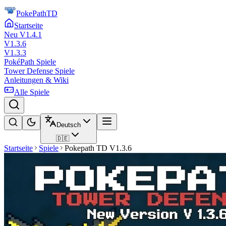
PokePathTD
Startseite
Neu V1.4.1
V1.3.6
V1.3.3
PokéPath Spiele
Tower Defense Spiele
Anleitungen & Wiki
Alle Spiele
Deutsch
🇩🇪
Startseite
Spiele
Pokepath TD V1.3.6