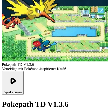
Pokepath TD V1.3.6
Verteidige mit Pokémon-inspirierter Kraft!
Spiel spielen
Pokepath TD V1.3.6