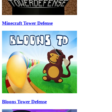
Minecraft Tower Defense
Bloons Tower Defense