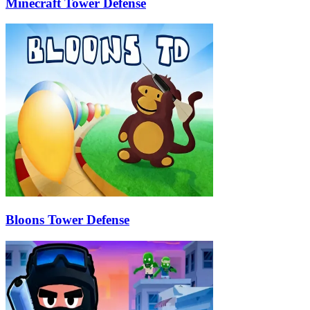
Minecraft Tower Defense
Bloons Tower Defense