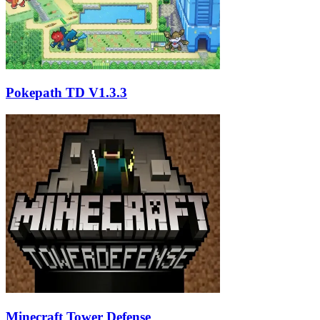
Pokepath TD V1.3.3
Minecraft Tower Defense