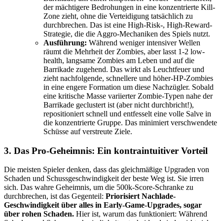
der mächtigere Bedrohungen in eine konzentrierte Kill-
Zone zieht, ohne die Verteidigung tatsächlich zu
durchbrechen. Das ist eine High-Risk-, High-Reward-
Strategie, die die Aggro-Mechaniken des Spiels nutzt.
Ausführung:
Während weniger intensiver Wellen
räumt die Mehrheit der Zombies, aber lasst 1-2 low-
health, langsame Zombies am Leben und auf die
Barrikade zugehend. Das wirkt als Leuchtfeuer und
zieht nachfolgende, schnellere und höher-HP-Zombies
in eine engere Formation um diese Nachzügler. Sobald
eine kritische Masse variierter Zombie-Typen nahe der
Barrikade geclustert ist (aber nicht durchbricht!),
repositioniert schnell und entfesselt eine volle Salve in
die konzentrierte Gruppe. Das minimiert verschwendete
Schüsse auf verstreute Ziele.
3. Das Pro-Geheimnis: Ein kontraintuitiver Vorteil
Die meisten Spieler denken, dass das gleichmäßige Upgraden von
Schaden und Schussgeschwindigkeit der beste Weg ist. Sie irren
sich. Das wahre Geheimnis, um die 500k-Score-Schranke zu
durchbrechen, ist das Gegenteil:
Priorisiert Nachlade-
Geschwindigkeit über alles in Early-Game-Upgrades, sogar
über rohen Schaden.
Hier ist, warum das funktioniert: Während