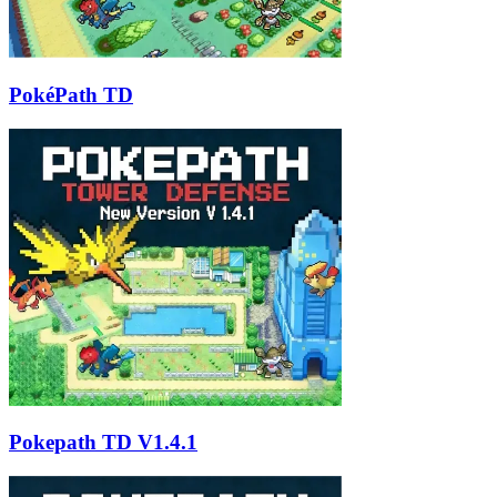
PokéPath TD
Pokepath TD V1.4.1