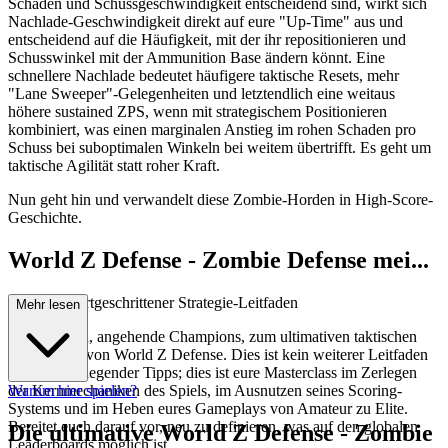
Schaden und Schussgeschwindigkeit entscheidend sind, wirkt sich
Nachlade-Geschwindigkeit direkt auf eure "Up-Time" aus und
entscheidend auf die Häufigkeit, mit der ihr repositionieren und
Schusswinkel mit der Ammunition Base ändern könnt. Eine
schnellere Nachlade bedeutet häufigere taktische Resets, mehr
"Lane Sweeper"-Gelegenheiten und letztendlich eine weitaus
höhere sustained ZPS, wenn mit strategischem Positionieren
kombiniert, was einen marginalen Anstieg im rohen Schaden pro
Schuss bei suboptimalen Winkeln bei weitem übertrifft. Es geht um
taktische Agilität statt roher Kraft.
Nun geht hin und verwandelt diese Zombie-Horden in High-Score-
Geschichte.
World Z Defense - Zombie Defense mei...
stern: Ein fortgeschrittener Strategie-Leitfaden
Mehr lesen
Willkommen, angehende Champions, zum ultimativen taktischen
Breakdown von World Z Defense. Dies ist kein weiterer Leitfaden
voller grundlegender Tipps; dies ist eure Masterclass im Zerlegen
der Kernmechaniken des Spiels, im Ausnutzen seines Scoring-
Warum hier spielen?
Systems und im Heben eures Gameplays von Amateur zu Elite.
Bereitet euch darauf vor, neu zu definieren, was auf den globalen
Die ultimative World Z Defense - Zombie
Leaderboards möglich ist.