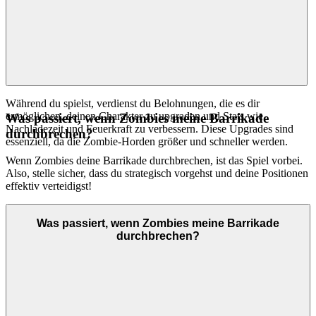
Während du spielst, verdienst du Belohnungen, die es dir
ermöglichen, deinen Charakter zu upgraden und Stats wie
Was passiert, wenn Zombies meine Barrikade
Nachladezeit und Feuerkraft zu verbessern. Diese Upgrades sind
durchbrechen?
essenziell, da die Zombie-Horden größer und schneller werden.
Wenn Zombies deine Barrikade durchbrechen, ist das Spiel vorbei.
Also, stelle sicher, dass du strategisch vorgehst und deine Positionen
effektiv verteidigst!
Was passiert, wenn Zombies meine Barrikade
durchbrechen?