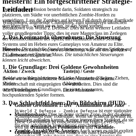
meistern: Ein fortgeschrittener Strategie-
Leitfaden
Deine primäre Mission besteht darin, Soldaten strategisch zu
platzieren, um Städte vor unerbittlichen Zombie-Horden zu
verteidigen. Lass die Zombies auf keinen Fall durch deine Barrikade
Willkommen, angehende Champions, zum ultimativen taktischen
durchbrechen – wenn sie es tun, ist das Spiel vorbei!
Breakdown von World Z Defense. Dies ist kein weiterer Leitfaden
voller grundlegender Tipps; dies ist eure Masterclass im Zerlegen
2. Das Kommando übernehmen: Die Steuerung
der Kernmechaniken des Spiels, im Ausnutzen seines Scoring-
Systems und im Heben eures Gameplays von Amateur zu Elite.
Hinweis:
Dies sind die Standardsteuerungen für dieses Spieltyp auf
Bereitet euch darauf vor, neu zu definieren, was auf den globalen
PC-Browser mit Tastatur/Maus. Die tatsächlichen Steuerungen
Leaderboards möglich ist.
können leicht abweichen.
1. Die Grundlage: Drei Goldene Gewohnheiten
Aktion / Zweck
Taste(n) / Geste
Soldat auswählen/platzieren &
Linke Maustaste (Klicken, Ziehen,
Bevor wir in fortgeschrittene Manöver eintauchen, beginnt
Zielen
Ablegen)
Meisterschaft mit eingeprägten Gewohnheiten. Dies sind die
unverhandelbaren Grundlagen, die einen konstanten,
Mit UI interagieren
Linke Maustaste
hochpunktenden Spieler formen.
3. Das Schlachtfeld lesen: Dein Bildschirm (HUD)
Goldene Gewohnheit 1: Der "Ammunition Base Juke"
-
In
ist eure stationäre
World Z Defense - Zombie Defense
Munitionsbasis:
Dies ist deine sichere Zone, in der du deine
Schussposition eine Todesfalle, wenn sie schlecht gewählt ist.
Munition aufladen kannst. Kenne immer ihren Standort, da sie
Diese Gewohnheit ist entscheidend für High-Level-Spiel,
für eine anhaltende Verteidigung entscheidend ist.
weil sie
dynamisches Positionieren
und
Nachlade-
Zombie-Anzahl/Welle-Anzeige:
Auch wenn es nicht explizit
Optimierung
betont. Statt einfach bis zum Leerfeuer zu