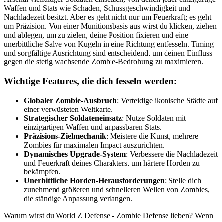
Waffen und Stats wie Schaden, Schussgeschwindigkeit und
Nachladezeit besitzt. Aber es geht nicht nur um Feuerkraft; es geht
um Präzision. Von einer Munitionsbasis aus wirst du klicken, ziehen
und ablegen, um zu zielen, deine Position fixieren und eine
unerbittliche Salve von Kugeln in eine Richtung entfesseln. Timing
und sorgfältige Ausrichtung sind entscheidend, um deinen Einfluss
gegen die stetig wachsende Zombie-Bedrohung zu maximieren.
Wichtige Features, die dich fesseln werden:
Globaler Zombie-Ausbruch
: Verteidige ikonische Städte auf
einer verwüsteten Weltkarte.
Strategischer Soldateneinsatz
: Nutze Soldaten mit
einzigartigen Waffen und anpassbaren Stats.
Präzisions-Zielmechanik
: Meistere die Kunst, mehrere
Zombies für maximalen Impact auszurichten.
Dynamisches Upgrade-System
: Verbessere die Nachladezeit
und Feuerkraft deines Charakters, um härtere Horden zu
bekämpfen.
Unerbittliche Horden-Herausforderungen
: Stelle dich
zunehmend größeren und schnelleren Wellen von Zombies,
die ständige Anpassung verlangen.
Warum wirst du World Z Defense - Zombie Defense lieben? Wenn