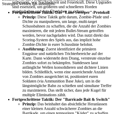
verbessern, wie Nachladezeit und Feuerkraft. Diese Upgrades
Strategien werden das ausnutzen.
sind essenziell, um größeren und schnelleren Horden
standzuhalten und dein Überleben zu sichern.
Fortgeschrittene Taktik: Das "Lane Sweeper"-Protokoll
Prinzip:
Diese Taktik geht darum, Zombie-Pfade und -
Dichte zu manipulieren, um lange, multi-target
Schussbahnen zu schaffen, die die Anzahl der Zombies
maximieren, die mit jedem Bullet-Stream getroffen
werden, bevor nachgeladen wird. Das nutzt direkt das
Scoring-System des Spiels aus, das implizit hohe
Zombie-Dichte in eurer Schusslinie belohnt.
Ausführung:
Zuerst identifiziert die primären
Engpässe und natürlichen Trichterbereiche auf der
Karte. Dann widersteht dem Drang, verstreute einzelne
Zombies sofort zu bekämpfen. Stattdessen lasst
anfängliche Wellen konsolidieren und dichtere Linien
bilden. Schließlich, wenn eine ausreichende Anzahl
von Zombies ausgerichtet ist, positioniert euren
Soldaten (via Ammunition Base Juke), um in die
längstmögliche Bahn zu schießen und simultane Treffer
zu maximieren. Das stellt sicher, dass jede Kugel für
multiple Eliminations zählt.
Fortgeschrittene Taktik: Der "Barricade Bait & Switch"
Prinzip:
Das beinhaltet das absichtliche Heranlassen
einer kleinen Anzahl schwächerer Zombies an die
Barrikade, um einen temporären "Köder" zu schaffen,