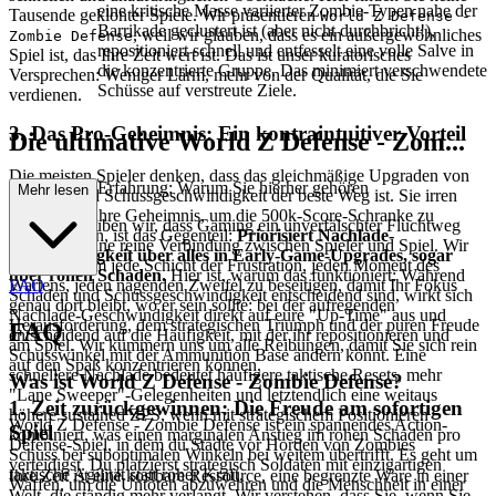
eine kritische Masse variierter Zombie-Typen nahe der
Tausende geklonter Spiele. Wir präsentieren
World Z Defense -
Barrikade geclustert ist (aber nicht durchbricht!),
, weil wir glauben, dass es ein außergewöhnliches
Zombie Defense
repositioniert schnell und entfesselt eine volle Salve in
Spiel ist, das Ihre Zeit wert ist. Das ist unser kuratorisches
die konzentrierte Gruppe. Das minimiert verschwendete
Versprechen: Weniger Lärm, mehr von der Qualität, die Sie
Schüsse auf verstreute Ziele.
verdienen.
3. Das Pro-Geheimnis: Ein kontraintuitiver Vorteil
Die ultimative World Z Defense - Zom...
Die meisten Spieler denken, dass das gleichmäßige Upgraden von
bie Defense-Erfahrung: Warum Sie hierher gehören
Mehr lesen
Schaden und Schussgeschwindigkeit der beste Weg ist. Sie irren
sich. Das wahre Geheimnis, um die 500k-Score-Schranke zu
Im Kern glauben wir, dass Gaming ein unverfälschter Fluchtweg
durchbrechen, ist das Gegenteil:
Priorisiert Nachlade-
sein sollte, eine reine Verbindung zwischen Spieler und Spiel. Wir
Geschwindigkeit über alles in Early-Game-Upgrades, sogar
existieren, um jede Schicht der Frustration, jeden Moment des
über rohen Schaden.
Hier ist, warum das funktioniert: Während
Wartens, jeden nagenden Zweifel zu beseitigen, damit Ihr Fokus
FAQ
Schaden und Schussgeschwindigkeit entscheidend sind, wirkt sich
genau dort bleibt, wo er sein sollte: bei der aufregenden
Nachlade-Geschwindigkeit direkt auf eure "Up-Time" aus und
Herausforderung, dem strategischen Triumph und der puren Freude
FAQ
entscheidend auf die Häufigkeit, mit der ihr repositionieren und
am Spiel. Wir kümmern uns um alle Reibungen, damit Sie sich rein
Schusswinkel mit der Ammunition Base ändern könnt. Eine
auf den Spaß konzentrieren können.
schnellere Nachlade bedeutet häufigere taktische Resets, mehr
Was ist World Z Defense - Zombie Defense?
"Lane Sweeper"-Gelegenheiten und letztendlich eine weitaus
1. Zeit zurückgewinnen: Die Freude am sofortigen
höhere sustained ZPS, wenn mit strategischem Positionieren
World Z Defense - Zombie Defense ist ein spannendes Action-
Spiel
kombiniert, was einen marginalen Anstieg im rohen Schaden pro
Defense-Spiel, in dem du Städte vor Horden von Zombies
Schuss bei suboptimalen Winkeln bei weitem übertrifft. Es geht um
verteidigst. Du platzierst strategisch Soldaten mit einzigartigen
taktische Agilität statt roher Kraft.
Ihre Zeit ist eine kostbare Ressource, eine begrenzte Ware in einer
Waffen, um die Untoten abzuwehren und die Menschheit in einer
Welt, die ständig mehr verlangt. Wir verstehen, dass Sie, wenn Sie