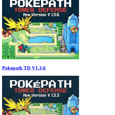
Pokepath TD V1.3.6