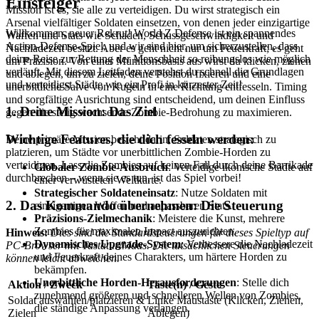
Einsteiger
Mission ist es, sie alle zu verteidigen. Du wirst strategisch ein
Arsenal vielfältiger Soldaten einsetzen, von denen jeder einzigartige
Willkommen, neuer Rekrut! World Z Defense ist ein spannendes
Waffen und Stats wie Schaden, Schussgeschwindigkeit und
Action-Defense-Spiel, und wir sind hier, um sicherzustellen, dass
Nachladezeit besitzt. Aber es geht nicht nur um Feuerkraft; es geht
deine Reise zur Rettung der Menschheit so reibungslos wie möglich
um Präzision. Von einer Munitionsbasis aus wirst du klicken, ziehen
verläuft. Mit diesem Leitfaden verstehst du schnell die Grundlagen
und ablegen, um zu zielen, deine Position fixieren und eine
und verteidigst Städte wie ein Profi in kürzester Zeit!
unerbittliche Salve von Kugeln in eine Richtung entfesseln. Timing
und sorgfältige Ausrichtung sind entscheidend, um deinen Einfluss
1. Deine Mission: Das Ziel
gegen die stetig wachsende Zombie-Bedrohung zu maximieren.
Wichtige Features, die dich fesseln werden:
Deine primäre Mission besteht darin, Soldaten strategisch zu
platzieren, um Städte vor unerbittlichen Zombie-Horden zu
verteidigen. Lass die Zombies auf keinen Fall durch deine Barrikade
Globaler Zombie-Ausbruch
: Verteidige ikonische Städte auf
durchbrechen – wenn sie es tun, ist das Spiel vorbei!
einer verwüsteten Weltkarte.
Strategischer Soldateneinsatz
: Nutze Soldaten mit
2. Das Kommando übernehmen: Die Steuerung
einzigartigen Waffen und anpassbaren Stats.
Präzisions-Zielmechanik
: Meistere die Kunst, mehrere
Zombies für maximalen Impact auszurichten.
Hinweis:
Dies sind die Standardsteuerungen für dieses Spieltyp auf
Dynamisches Upgrade-System
: Verbessere die Nachladezeit
PC-Browser mit Tastatur/Maus. Die tatsächlichen Steuerungen
und Feuerkraft deines Charakters, um härtere Horden zu
können leicht abweichen.
bekämpfen.
Unerbittliche Horden-Herausforderungen
: Stelle dich
Aktion / Zweck
Taste(n) / Geste
zunehmend größeren und schnelleren Wellen von Zombies,
Soldat auswählen/platzieren &
Linke Maustaste (Klicken, Ziehen,
die ständige Anpassung verlangen.
Zielen
Ablegen)