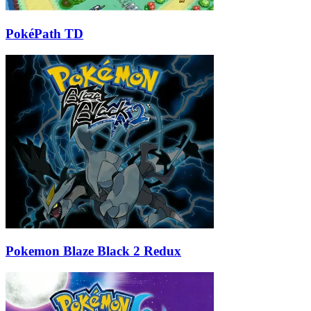
PokéPath TD
Pokemon Blaze Black 2 Redux