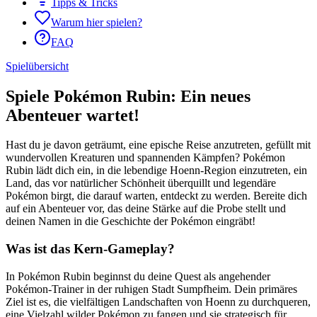
Tipps & Tricks
Warum hier spielen?
FAQ
Spielübersicht
Spiele Pokémon Rubin: Ein neues
Abenteuer wartet!
Hast du je davon geträumt, eine epische Reise anzutreten, gefüllt mit
wundervollen Kreaturen und spannenden Kämpfen? Pokémon
Rubin lädt dich ein, in die lebendige Hoenn-Region einzutreten, ein
Land, das vor natürlicher Schönheit überquillt und legendäre
Pokémon birgt, die darauf warten, entdeckt zu werden. Bereite dich
auf ein Abenteuer vor, das deine Stärke auf die Probe stellt und
deinen Namen in die Geschichte der Pokémon eingräbt!
Was ist das Kern-Gameplay?
In Pokémon Rubin beginnst du deine Quest als angehender
Pokémon-Trainer in der ruhigen Stadt Sumpfheim. Dein primäres
Ziel ist es, die vielfältigen Landschaften von Hoenn zu durchqueren,
eine Vielzahl wilder Pokémon zu fangen und sie strategisch für