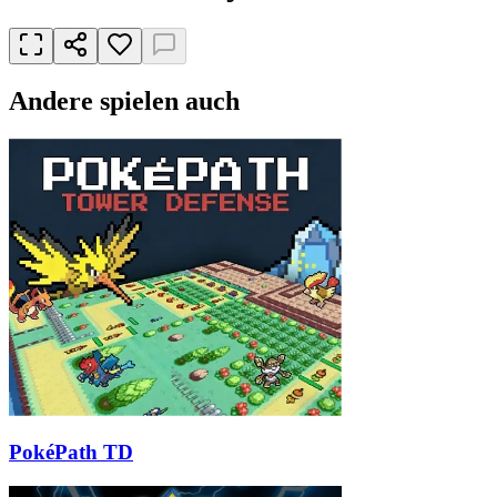
Andere spielen auch
PokéPath TD