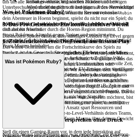
anstatt es ohnmächtig werden zu lassen und ein
uns um alle Reibungsverluste, technischen Hürden und nervigen
Wiederbelebungsitem zu benötigen. Jedes ohnmächtige
Unterbrechungen, damit du dich voll und ganz auf den Nervenkitzel
Was ist Pokémon Ruby?
Pokémon ist ein signifikanter Ressourcenverlust.
des Spiels konzentrieren kannst. Wenn du hier mit
Pokémon Rubin
dein Abenteuer in Hoenn beginnst, spielst du nicht nur ein Spiel; du
3. Das Pro-Geheimnis: Ein kontraintuitiver Vorteil
Pokémon Ruby ist ein klassisches Game Boy Advance-Spiel, das
erlebst Gaming so, wie es immer sein sollte – nahtlos, respektvoll
dich auf ein Abenteuer durch die Hoenn-Region mitnimmt. Du
und absolut fesselnd.
fängst Pokémon, kämpfst gegen Trainer und entwirrst eine
Die meisten Spieler denken, dass ständiges Grinden für Level gegen
spannende Geschichte, die den legendären Pokémon Groudon und
1. Zeit zurückerobern: Die Freude am Instant-Play
jedes Wild-Pokémon der beste Weg zum Spielen ist. Sie irren sich.
Team Magma beinhaltet.
Das wahre Geheimnis, um die Fortschrittskurve des Spiels zu
brechen, ist das Gegenteil:
Strategisches Fliehen und selektives
Deine Zeit ist kostbar. In einer schnelllebigen Welt ist jeder Moment,
Engagement
. Hier ist, warum das funktioniert: Zufällige Wild-
den du dir für dich selbst schaffst, ein Schatz. Wir glauben, dass das
Was ist Pokémon Ruby?
Begegnungen, besonders früh im Spiel, verbrauchen wertvolle Zeit,
Verfolgen von Spaß nicht mit Warten, Herunterladen oder
PP und gelegentlich HP, ohne optimale EV-Erträge oder signifikante
Fehlersuche verbunden sein sollte. Wir respektieren dein Verlangen
Erfahrung für dein Kernteam zu bieten. Indem du strategisch aus
nach sofortiger Befriedigung und eliminieren jeden unnötigen
nicht-essentiellen Wild-Pokémon fliehst und stattdessen gezieltes
Schritt zwischen deinem Impuls zu spielen und dem tatsächlichen
EV-Training gegen spezifische Arten fokussierst (z. B. Zeit in einem
Spielen. Unsere Plattform ist für sofortigen Zugriff konzipiert und
Feld mit nur Speed-EV-yieldenden Pokémon zu verbringen), stellst
verwandelt potenzielle Frustration in augenblickliche Freude. Das ist
du sicher, dass dein Team präzise, mächtige Stats für
unser Versprechen: Wenn du
spielen möchtest, bist
Pokémon Rubin
Schlüsselkämpfe entwickelt, anstatt eine generalisierte, weniger
du in Sekunden im Spiel. Keine Reibung, nur purer, unmittelbarer
effiziente Stat-Verteilung. Dieser Ansatz spart Ressourcen und
Spaß.
verbessert dramatisch das Power-to-Level-Verhältnis deines Teams,
sodass du in Arenen und gegen Team Magma über deinem Gewicht
2. Ehrlicher Spaß: Das Versprechen ohne Druck
schlägst.
Stell dir einen Gaming-Raum vor, in dem jede Interaktion auf
Nun geh hinaus und definiere neu, was es bedeutet, ein Pokémon-
Pokémon Ruby ist ein klassisches Game Boy Advance-Spiel, das