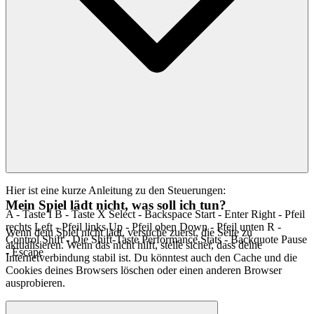
Hier ist eine kurze Anleitung zu den Steuerungen:
Mein Spiel lädt nicht, was soll ich tun?
A - Taste I B - Taste X Select - Backspace Start - Enter Right - Pfeil
rechts Left - Pfeil links Up - Pfeil oben Down - Pfeil unten R -
Wenn dein Spiel nicht lädt, versuche zuerst, die Seite zu
Control Shift - Die Shift-Taste Performance Stats - Backquote Pause
aktualisieren. Wenn das nicht hilft, stelle sicher, dass deine
- Escape
Internetverbindung stabil ist. Du könntest auch den Cache und die
Cookies deines Browsers löschen oder einen anderen Browser
ausprobieren.