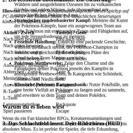
Wäldern und ausgedehnten Ozeanen bis zu vulkanischen
Gipfeln und ariden Wüsten, jede überquellend mit
Hinweis:
Dies sind die Standardsteuerungen für dieses Spieltyp auf
unterschiedlichen Pokémon-Arten.
PC-Browser mit Tastatur/Maus. Die tatsächlichen Steuerungen
Strategischer rundenbasierter Kampf:
Meistere die Kunst
können leicht abweichen.
der Pokémon-Kämpfe, baue ein ausgewogenes Team aus
sechs Pokémon mit ergänzenden Typen und Fähigkeiten auf,
Aktion / Zweck
Taste(n) / Geste
um jede Herausforderung zu meistern.
Nach oben bewegen
Pfeil nach oben
Fesselnde Handlung:
Entdecke eine packende Geschichte,
Nach unten bewegen
Pfeil nach unten
während du danach strebst, der Pokémon-Champion zu
Nach links bewegen
Pfeil nach links
werden, und gleichzeitig die ehrgeizigen Pläne des
schurkischen Team Magma vereitelst.
Nach rechts bewegen
Pfeil nach rechts
Pokémon-Wettbewerbe:
Zeige den Charme und die
Auswählen / Bestätigen
Taste I
Fähigkeiten deiner Pokémon jenseits des Kampfes in
Abbrechen / Zurück
Taste X
aufregenden Wettbewerben, in Kategorien wie Schönheit,
Menü öffnen / Start
Enter
Coolness und Niedlichkeit.
Klassische Pokémon-Fangmechanik:
Nutze Pokébälle, um
Auswählen (im Spielmenü)
Backspace
eine breite Vielfalt an Pokémon zu fangen und zu sammeln,
R-Taste
Control
und erweitere so dein Team und deinen Pokédex.
L-Taste
Shift
Leistungsstatistiken
Backquote
Warum du es lieben wirst
Spiel pausieren
Escape
Wenn du ein Fan klassischer RPGs, Kreaturensammlungen und
3. Das Schlachtfeld lesen: Dein Bildschirm (HUD)
strategischem rundenbasiertem Kampf bist, ist Pokémon Rubin ein
absolutes Muss. Es ist perfekt für Spieler, die tiefe Erkundung,