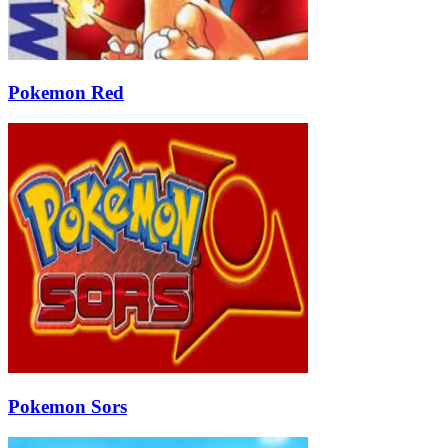
Pokemon Red
Pokemon Sors