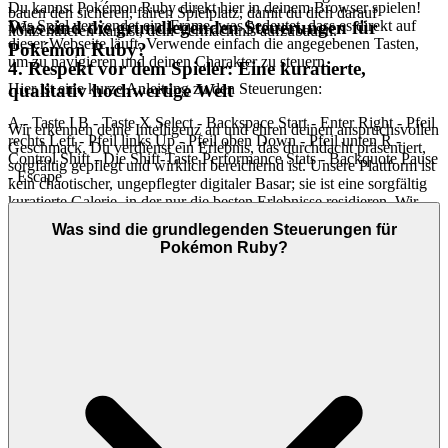
Du kannst Pokémon Ruby direkt hier in deinem Browser spielen!
bauen den sicheren, fairen Spielplatz, damit du dich darauf
Das Spiel verwendet ein iFrame, was bedeutet, dass es direkt auf
Was sind die grundlegenden Steuerungen für
konzentrieren kannst, dein Vermächtnis aufzubauen.
dieser Webseite läuft. Verwende einfach die angegebenen Tasten,
Pokémon Ruby?
um zu navigieren und deinen Charakter zu steuern.
4. Respekt vor dem Spieler: Eine kuratierte,
Hier ist eine kurze Anleitung zu den Steuerungen:
qualitativ hochwertige Welt
A - Taste I B - Taste X Select - Backspace Start - Enter Right - Pfeil
Wir erkennen deine Intelligenz an und ehren deinen anspruchsvollen
rechts Left - Pfeil links Up - Pfeil oben Down - Pfeil unten R -
Geschmack. Du verdienst ein Erlebnis, das durchdacht präsentiert,
Control Shift - Die Shift-Taste Performance Stats - Backquote Pause
sorgfältig gepflegt und wirklich bereichernd ist. Unsere Plattform ist
- Escape
kein chaotischer, ungepflegter digitaler Basar; sie ist eine sorgfältig
kuratierte Galerie, in der nur die besten Erlebnisse residieren. Wir
glauben an Qualität vor Quantität, eine Philosophie, die sich in einer
Was sind die grundlegenden Steuerungen für
sauberen, schnellen und unaufdringlichen Oberfläche widerspiegelt,
Pokémon Ruby?
die das Spiel und dein Vergnügen in den Vordergrund stellt. Hier
findest du keine Tausende geklonter Spiele. Wir präsentieren
, weil wir glauben, dass es ein außergewöhnliches
Pokémon Rubin
Spiel ist, das deine Zeit wert ist. Das ist unser kuratoriales
Versprechen: Weniger Lärm, mehr von der Qualität, die du
verdienst.