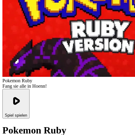
Pokemon Ruby
Fang sie alle in Hoenn!
Spiel spielen
Pokemon Ruby