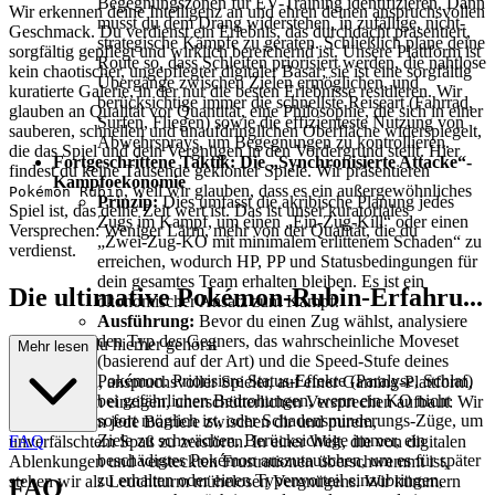
Begegnungszonen für EV-Training identifizieren. Dann
Wir erkennen deine Intelligenz an und ehren deinen anspruchsvollen
musst du dem Drang widerstehen, in zufällige, nicht-
Geschmack. Du verdienst ein Erlebnis, das durchdacht präsentiert,
strategische Kämpfe zu geraten. Schließlich plane deine
sorgfältig gepflegt und wirklich bereichernd ist. Unsere Plattform ist
Route so, dass Schleifen priorisiert werden, die nahtlose
kein chaotischer, ungepflegter digitaler Basar; sie ist eine sorgfältig
Übergänge zwischen Zielen ermöglichen, und
kuratierte Galerie, in der nur die besten Erlebnisse residieren. Wir
berücksichtige immer die schnellste Reiseart (Fahrrad,
glauben an Qualität vor Quantität, eine Philosophie, die sich in einer
Surfen, Fliegen) sowie die effizienteste Nutzung von
sauberen, schnellen und unaufdringlichen Oberfläche widerspiegelt,
Abwehrsprays, um Begegnungen zu kontrollieren.
die das Spiel und dein Vergnügen in den Vordergrund stellt. Hier
Fortgeschrittene Taktik: Die „Synchronisierte Attacke“-
findest du keine Tausende geklonter Spiele. Wir präsentieren
Kampfoekonomie
, weil wir glauben, dass es ein außergewöhnliches
Pokémon Rubin
Prinzip:
Dies umfasst die akribische Planung jedes
Spiel ist, das deine Zeit wert ist. Das ist unser kuratoriales
Zugs im Kampf, um einen „Ein-Zug-Kill“ oder einen
Versprechen: Weniger Lärm, mehr von der Qualität, die du
„Zwei-Zug-KO mit minimalem erlittenem Schaden“ zu
verdienst.
erreichen, wodurch HP, PP und Statusbedingungen für
dein gesamtes Team erhalten bleiben. Es ist ein
Die ultimative Pokémon-Rubin-Erfahru...
ökonomischer Ansatz zum Kampf.
Ausführung:
Bevor du einen Zug wählst, analysiere
den Typ des Gegners, das wahrscheinliche Moveset
ng: Warum du hierher gehörst
Mehr lesen
(basierend auf der Art) und die Speed-Stufe deines
Pokémon. Priorisiere Status-Effekte (Paralyse, Schlaf)
Willkommen, anspruchsvoller Spieler, auf einer Gaming-Plattform,
bei gefährlichen Bedrohungen, wenn ein KO nicht
die auf einem einzigen, unerschütterlichen Versprechen aufbaut: Wir
sofort möglich ist, oder Schadensminderungs-Züge, um
existieren, um jede Barriere zwischen dir und purem,
Ziele zu schwächen. Berücksichtige immer, ein
unverfälschtem Spaß zu zerstören. In einer Welt, die von digitalen
FAQ
beschädigtes Pokémon auszutauschen, um es für später
Ablenkungen und versteckten Frustrationen überschwemmt ist,
zu erhalten oder einen Typenvorteil einzubringen,
stehen wir als Leuchtturm mühelosen Vergnügens. Wir kümmern
FAQ