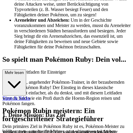
deine Attacken weise, unter Berücksichtigung von
Typvorteilen (z. B. Wasser besiegt Feuer) und den
Fähigkeiten deiner Pokémon, um zu siegen!
Areneleiter und Abzeichen:
Um in der Geschichte
voranzukommen und Meister zu werden, musst du Areneleiter
in verschiedenen Städten herausfordern und besiegen. Jeder
Sieg bringt dir ein Arenenabzeichen, das essenziell ist, um
deine Fähigkeiten zu beweisen und neue Gebiete sowie
Fähigkeiten für deine Pokémon freizuschalten.
So spielt man Pokémon Ruby: Dein vol...
lständiger Leitfaden für Einsteiger
Mehr lesen
Willkommen, angehender Pokémon-Trainer, in der bezaubernden
Welt von Pokémon Ruby! Der Einstieg in dieses klassische
Abenteuer ist einfacher, als du denkst, und mit diesem Leitfaden
wirst du bald wie ein Profi durch die Hoenn-Region reisen und
Tipps & Tricks
Pokémon fangen.
Pokémon Rubin meistern: Ein
1. Deine Mission: Das Ziel
fortgeschrittener Strategieführer
Dein primäres Ziel in Pokémon Ruby ist es, Pokémon-Meister zu
Willkommen, angehende Meister, zum ultimativen taktischen
werden, indem du die Elite Vier und den amtierenden Meister