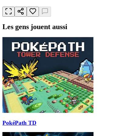
Les gens jouent aussi
PokéPath TD