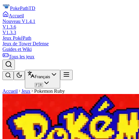
PokePathTD
Accueil
Nouveau V1.4.1
V1.3.6
V1.3.3
Jeux PokéPath
Jeux de Tower Defense
Guides et Wiki
Tous les jeux
Français
🇫🇷
Accueil
Jeux
Pokemon Ruby