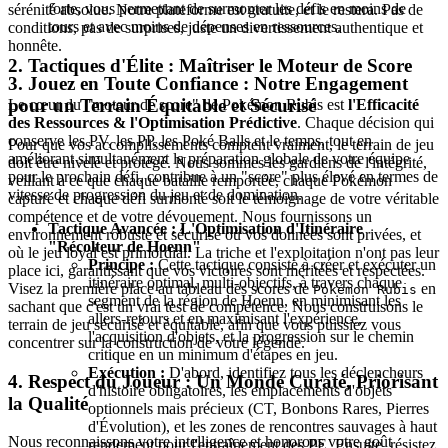
forte, vous permettant de surmonter les défis en moins de
sérénité absolue. Notre plateforme est gratuite, et le restera. Pas de
tours et avec moins de dépenses en ressources.
conditions, pas de surprises, juste un divertissement authentique et
honnête.
2. Tactiques d'Élite : Maîtriser le Moteur de Score
3. Jouez en Toute Confiance : Notre Engagement
pour un Terrain Équitable et Sécurisé
Le cœur du "moteur de score" de Pokémon Rubis est
l'Efficacité
des Ressources & l'Optimisation Prédictive
. Chaque décision qui
conserve les PV, les PP, les Poké Balls et le temps, tout en
Pour que vos accomplissements comptent vraiment, le terrain de jeu
améliorant simultanément la préparation globale de votre équipe
doit être nivelé et protégé. Nous sommes les gardiens de l'intégrité,
pour le prochain défi, contribue à un "score" plus élevé en termes de
veillant à ce que chaque bataille remportée, chaque Pokémon
vitesse de progression du jeu et de domination.
capturé et chaque défi surmonté soit le témoignage de votre véritable
compétence et de votre dévouement. Nous fournissons un
Tactique Avancée : L'Optimisation d'Itinéraire
environnement robuste et sécurisé où vos données sont privées, et
"Récolteur de Hoenn"
où le jeu loyal est primordial. La triche et l'exploitation n'ont pas leur
Principe :
Cette tactique consiste à créer et exécuter un
place ici, garantissant que vos victoires sont méritées et respectées.
itinéraire optimal, multi-objectifs, à travers chaque
Visez la première place au tableau des scores de
en
Pokémon Rubis
segment de la région de Hoenn, en minimisant les
sachant que c'est un vrai test de compétence. Nous construisons le
allers-retours et en maximisant l'expérience,
terrain de jeu sécurisé et équitable, afin que vous puissiez vous
l'acquisition d'objets, et la progression sur le chemin
concentrer sur la construction de votre légende.
critique en un minimum d'étapes en jeu.
Exécution :
D'abord, identifiez tous les déclencheurs
4. Respect du Joueur : Un Monde Curaté, Priorisant
d'histoire obligatoires, les emplacements d'objets
la Qualité
optionnels mais précieux (CT, Bonbons Rares, Pierres
d'Évolution), et les zones de rencontres sauvages à haut
Nous reconnaissons votre intelligence et honorons votre goût
rendement pour l'entraînement des PE. Ensuite, résistez