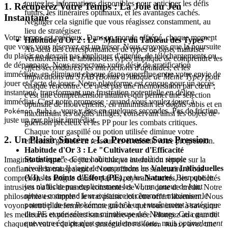
toutes les informations disponibles pour anticiper les défis
1. Récupérez Votre Temps : La Joie du Jeu
futurs, les itinéraires optimaux, et les avantages cachés.
Instantané
Négliger cela signifie que vous réagissez constamment, au
lieu de stratégiser.
Votre temps est précieux. Dans un monde effréné, chaque moment
Habitude d'Or 2 : Le "Maître du Tableau des Types"
-
que vous vous réservez est un trésor. Nous croyons que la poursuite
Au-delà des correspondances de types de base, maîtriser
du plaisir ne devrait pas impliquer d'attente, de téléchargements ou
véritablement le tableau des types implique de comprendre les
de dépannage. Nous respectons votre désir de gratification
effets secondaires
, les
interactions d'aptitudes
, et les
immédiate, en éliminant chaque étape superflue entre votre envie de
implications du STAB (Bonus d'Attaque de Même Type)
pour
jouer et l'acte de jouer. Notre plateforme est conçue pour un accès
chaque rencontre. Ce n'est pas une mémorisation par cœur ;
instantané, transformant une frustration potentielle en délice
c'est une compréhension intuitive qui permet une sélection
immédiat. C'est notre promesse : quand vous voulez jouer à
optimale de mouvements, en minimisant les dégâts subis et en
, vous y êtes en quelques secondes. Pas de friction,
Pokémon Rubis
maximisant les dégâts infligés, conservant ainsi les objets de
juste un pur plaisir immédiat.
guérison précieux et les PP pour les combats critiques.
Chaque tour gaspillé ou potion utilisée diminue votre
2. Un Plaisir Sincère : La Promesse Sans Pression
efficacité globale en ressources et ralentit votre progression.
Habitude d'Or 3 : Le "Cultivateur d'Efficacité
Statistique"
- Cette habitude va au-delà du simple
Imaginez un espace de jeux où chaque interaction repose sur la
nivellement. Il s'agit de comprendre les
Valeurs Individuelles
confiance et la transparence. Nous offrons ce sanctuaire. Nous
(VI)
, les
Points d'Effort (PE)
, et les
Natures
. Bien que le
comprenons la fatigue causée par les paywalls cachés, les publicités
jeu n'affiche pas explicitement les VI, un joueur de haut
intrusives ou les demandes constantes de votre carte de crédit. Notre
niveau comprend leur existence et comment maximiser le
philosophie est simple : le vrai plaisir doit être offert librement. Nous
potentiel de ses Pokémon grâce à un entraînement stratégique
voyons notre plateforme comme un hôte qui vous invite à savourer
des PE et une sélection minutieuse des Natures. Cela garantit
les meilleures expériences sans arrière-pensée. Plongez au cœur de
que votre équipe n'est pas seulement forte, mais
optimalement
chaque niveau et de chaque stratégie de
avec une
Pokémon Rubis