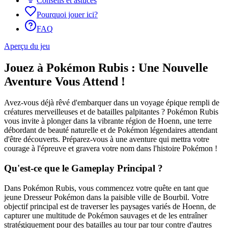
Conseils et astuces
Pourquoi jouer ici?
FAQ
Aperçu du jeu
Jouez à Pokémon Rubis : Une Nouvelle
Aventure Vous Attend !
Avez-vous déjà rêvé d'embarquer dans un voyage épique rempli de
créatures merveilleuses et de batailles palpitantes ? Pokémon Rubis
vous invite à plonger dans la vibrante région de Hoenn, une terre
débordant de beauté naturelle et de Pokémon légendaires attendant
d'être découverts. Préparez-vous à une aventure qui mettra votre
courage à l'épreuve et gravera votre nom dans l'histoire Pokémon !
Qu'est-ce que le Gameplay Principal ?
Dans Pokémon Rubis, vous commencez votre quête en tant que
jeune Dresseur Pokémon dans la paisible ville de Bourbil. Votre
objectif principal est de traverser les paysages variés de Hoenn, de
capturer une multitude de Pokémon sauvages et de les entraîner
stratégiquement pour des batailles au tour par tour contre d'autres