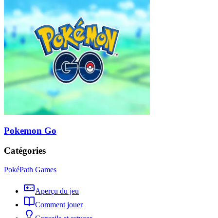
Pokemon Go
Catégories
PokéPath Games
Aperçu du jeu
Comment jouer