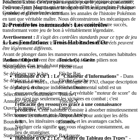
En chemin, vous entreprendrez aussi une quête épique pour arrêter
Pokémon Rubis. Ce n'est pas un guide pour le joueur occasionnel ;
l'odieuse Team Magma qui tente de réveiller le légendaire Pokémon
c'est votre plan pour dominer la région de Hoenn, exploiter chaque
Groudon et d'étendre les terres.
système, et graver votre nom dans les annales de l'histoire Pokémon
en tant que véritable maître. Nous déconstruirons les mécaniques de
2. Prendre les commandes : Les contrôles
base et révélerons les leviers cachés qui contrôlent votre succès,
transformant votre jeu de bon à véritablement légendaire.
Avertissement :
Il s'agit des contrôles standards pour ce type de jeu
1. Les Fondations : Trois Habitudes d'Or
sur navigateur PC avec clavier/souris. Les contrôles réels peuvent
être légèrement différents.
Avant de plonger dans les manœuvres avancées, certaines habitudes
Action / Objectif
Touche(s) / Geste
fondamentales doivent être ancrées. Ce sont les piliers non
négociables d'un jeu de haut niveau.
Se déplacer vers le haut
Flèche Haut
Se déplacer vers le bas
Flèche Bas
Habitude d'Or 1 : Le "Chasseur d'Informations"
- Dans
Se déplacer à gauche
Flèche Gauche
, chaque dialogue de PNJ, chaque description
Pokémon Rubis
Se déplacer à droite
Flèche Droite
d'objet, et chaque indice environnemental subtil est un
morceau de renseignement. Le véritable "moteur de score" du
Sélectionner / Confirmer
Touche I
jeu n'est pas seulement les victoires en combat ; c'est
Annuler / Retour
Touche X
l'efficacité des ressources grâce à une connaissance
Ouvrir le menu / Début
Entrée
prédictive
. Cette habitude consiste à absorber minutieusement
Sélectionner (menu en jeu)
Retour Arrière
toutes les informations disponibles pour anticiper les défis
futurs, les itinéraires optimaux, et les avantages cachés.
Bouton R
Contrôle
Négliger cela signifie que vous réagissez constamment, au
Bouton L
Maj
lieu de stratégiser.
Statistiques de performance
Backquote
Habitude d'Or 2 : Le "Maître du Tableau des Types"
-