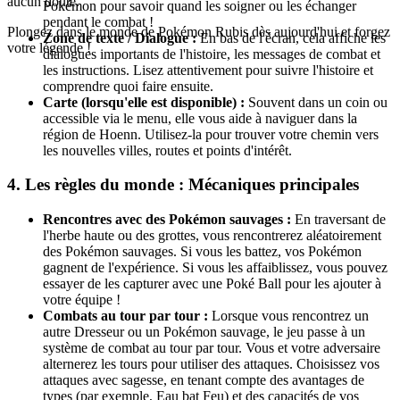
aucun doute.
Pokémon pour savoir quand les soigner ou les échanger
pendant le combat !
Plongez dans le monde de Pokémon Rubis dès aujourd'hui et forgez
Zone de texte / Dialogue :
En bas de l'écran, cela affiche les
votre légende !
dialogues importants de l'histoire, les messages de combat et
les instructions. Lisez attentivement pour suivre l'histoire et
comprendre quoi faire ensuite.
Carte (lorsqu'elle est disponible) :
Souvent dans un coin ou
accessible via le menu, elle vous aide à naviguer dans la
région de Hoenn. Utilisez-la pour trouver votre chemin vers
les nouvelles villes, routes et points d'intérêt.
4. Les règles du monde : Mécaniques principales
Rencontres avec des Pokémon sauvages :
En traversant de
l'herbe haute ou des grottes, vous rencontrerez aléatoirement
des Pokémon sauvages. Si vous les battez, vos Pokémon
gagnent de l'expérience. Si vous les affaiblissez, vous pouvez
essayer de les capturer avec une Poké Ball pour les ajouter à
votre équipe !
Combats au tour par tour :
Lorsque vous rencontrez un
autre Dresseur ou un Pokémon sauvage, le jeu passe à un
système de combat au tour par tour. Vous et votre adversaire
alternerez les tours pour utiliser des attaques. Choisissez vos
attaques avec sagesse, en tenant compte des avantages de
types (par exemple, Eau bat Feu) et des capacités de vos