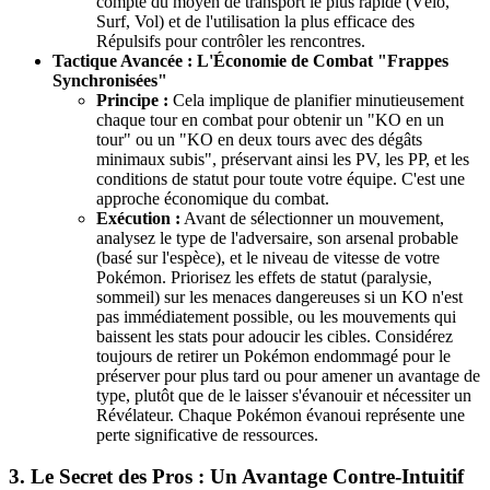
compte du moyen de transport le plus rapide (Vélo,
Surf, Vol) et de l'utilisation la plus efficace des
Répulsifs pour contrôler les rencontres.
Tactique Avancée : L'Économie de Combat "Frappes
Synchronisées"
Principe :
Cela implique de planifier minutieusement
chaque tour en combat pour obtenir un "KO en un
tour" ou un "KO en deux tours avec des dégâts
minimaux subis", préservant ainsi les PV, les PP, et les
conditions de statut pour toute votre équipe. C'est une
approche économique du combat.
Exécution :
Avant de sélectionner un mouvement,
analysez le type de l'adversaire, son arsenal probable
(basé sur l'espèce), et le niveau de vitesse de votre
Pokémon. Priorisez les effets de statut (paralysie,
sommeil) sur les menaces dangereuses si un KO n'est
pas immédiatement possible, ou les mouvements qui
baissent les stats pour adoucir les cibles. Considérez
toujours de retirer un Pokémon endommagé pour le
préserver pour plus tard ou pour amener un avantage de
type, plutôt que de le laisser s'évanouir et nécessiter un
Révélateur. Chaque Pokémon évanoui représente une
perte significative de ressources.
3. Le Secret des Pros : Un Avantage Contre-Intuitif