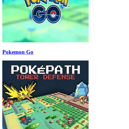
Pokemon Go