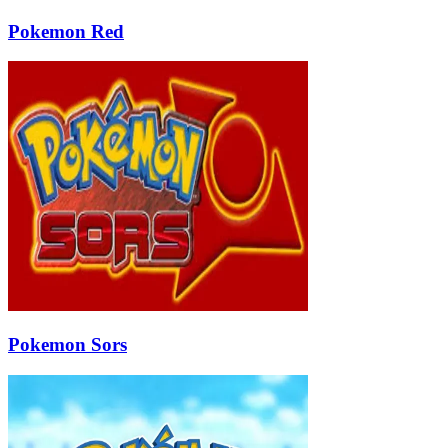
Pokemon Red
Pokemon Sors