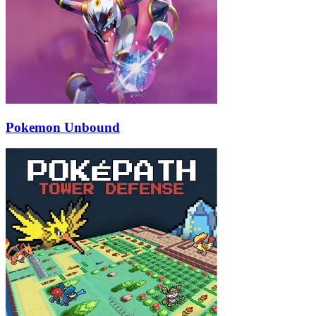
Pokemon Unbound