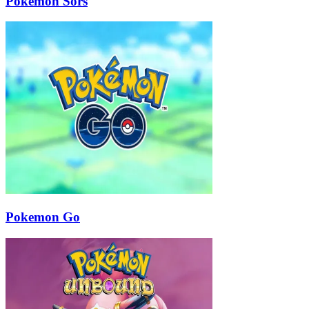
Pokemon Sors
Pokemon Go