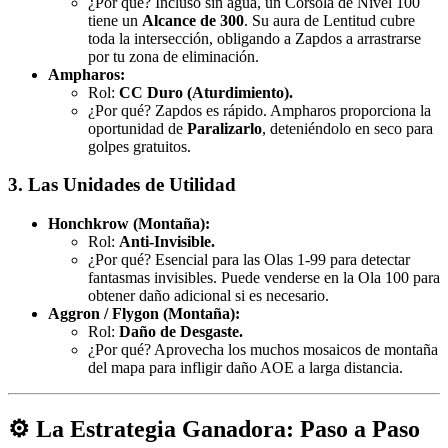
¿Por qué? Incluso sin agua, un Corsola de Nivel 100
tiene un
Alcance de 300
. Su aura de Lentitud cubre
toda la intersección, obligando a Zapdos a arrastrarse
por tu zona de eliminación.
Ampharos:
Rol:
CC Duro (Aturdimiento).
¿Por qué? Zapdos es rápido. Ampharos proporciona la
oportunidad de
Paralizarlo
, deteniéndolo en seco para
golpes gratuitos.
3. Las Unidades de Utilidad
Honchkrow (Montaña):
Rol:
Anti-Invisible.
¿Por qué? Esencial para las Olas 1-99 para detectar
fantasmas invisibles. Puede venderse en la Ola 100 para
obtener daño adicional si es necesario.
Aggron / Flygon (Montaña):
Rol:
Daño de Desgaste.
¿Por qué? Aprovecha los muchos mosaicos de montaña
del mapa para infligir daño AOE a larga distancia.
⚙️ La Estrategia Ganadora: Paso a Paso