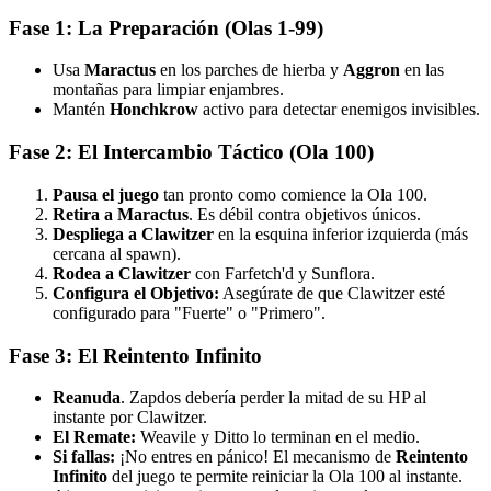
Fase 1: La Preparación (Olas 1-99)
Usa
Maractus
en los parches de hierba y
Aggron
en las
montañas para limpiar enjambres.
Mantén
Honchkrow
activo para detectar enemigos invisibles.
Fase 2: El Intercambio Táctico (Ola 100)
Pausa el juego
tan pronto como comience la Ola 100.
Retira a Maractus
. Es débil contra objetivos únicos.
Despliega a Clawitzer
en la esquina inferior izquierda (más
cercana al spawn).
Rodea a Clawitzer
con Farfetch'd y Sunflora.
Configura el Objetivo:
Asegúrate de que Clawitzer esté
configurado para "Fuerte" o "Primero".
Fase 3: El Reintento Infinito
Reanuda
. Zapdos debería perder la mitad de su HP al
instante por Clawitzer.
El Remate:
Weavile y Ditto lo terminan en el medio.
Si fallas:
¡No entres en pánico! El mecanismo de
Reintento
Infinito
del juego te permite reiniciar la Ola 100 al instante.