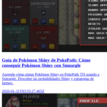
Guía de Pokémon Shiny de PokePath: Cómo
conseguir Pokémon Shiny con Smeargle
Aprende cómo pintar Pokémon Shiny en PokePath TD usando a
Smeargle. Descubre las probabilidades Shiny y estrategias de
farmeo.
2026-01-31T03:55:27.465Z