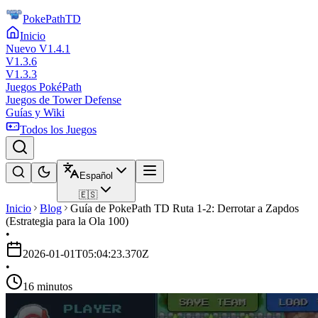
PokePathTD
Inicio
Nuevo V1.4.1
V1.3.6
V1.3.3
Juegos PokéPath
Juegos de Tower Defense
Guías y Wiki
Todos los Juegos
Español
🇪🇸
Inicio
Blog
Guía de PokePath TD Ruta 1-2: Derrotar a Zapdos
(Estrategia para la Ola 100)
•
2026-01-01T05:04:23.370Z
•
16 minutos