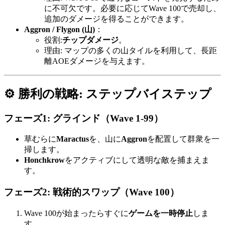
に不可欠です。必要に応じてWave 100で売却し、
追加のダメージを得ることができます。
Aggron / Flygon (山)
：
役割:
チップダメージ
。
理由: マップの多くの山タイルを利用して、長距
離AOEダメージを与えます。
⚙️ 勝利の戦略: ステップバイステップ
フェーズ1: グラインド（Wave 1-99）
草むらに
Maractus
を、山に
Aggron
を配置して群衆を一
掃します。
Honchkrow
をアクティブにして透明な敵を捕まえま
す。
フェーズ2: 戦術的スワップ（Wave 100）
Wave 100が始まったらすぐに
ゲームを一時停止
しま
す。