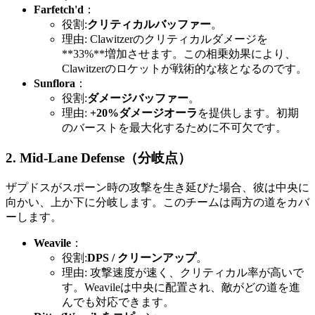
Farfetch'd
：
役割:
クリティカルバッファー
。
理由: Clawitzerのクリティカルダメージを
**33%**増加させます。この相乗効果により、
Clawitzerのロケットが戦術的な核となるのです。
Sunflora
：
役割:
ダメージバッファー
。
理由:
+20%ダメージオーラ
を提供します。初期
のバーストを最大化するために不可欠です。
2. Mid-Lane Defense（分岐点）
ザプドスがスポーン時の攻撃を生き延びた場合、彼は中央に
向かい、上か下に分岐します。このチームは両方の道をカバ
ーします。
Weavile
：
役割:
DPS / クリーンアップ
。
理由: 攻撃速度が速く、クリティカル率が高いで
す。Weavileは中央に配置され、敵がどの道を進
んでも対応できます。