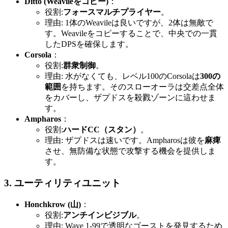
Ditto (Weavileをコピー)
：
役割:
フォースマルチプライヤー
。
理由: 1体のWeavileは良いですが、2体は無敵で
す。Weavileをコピーすることで、中央での一貫
したDPSを確保します。
Corsola
：
役割:
群衆制御
。
理由: 水がなくても、レベル100のCorsolaは
300の
範囲
を持ちます。そのスローオーラは交差点全体
をカバーし、ザプドスを殺戮ゾーンに這わせま
す。
Ampharos
：
役割:
ハードCC（スタン）
。
理由: ザプドスは速いです。Ampharosは彼を
麻痺
させ、無防備な状態で攻撃する機会を提供しま
す。
3. ユーティリティユニット
Honchkrow (山)
：
役割:
アンチインビジブル
。
理由: Wave 1-99で透明なゴーストを発見するため