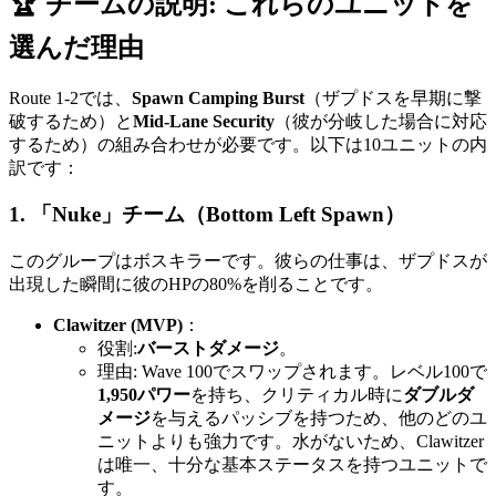
🏆 チームの説明: これらのユニットを
選んだ理由
Route 1-2では、
Spawn Camping Burst
（ザプドスを早期に撃
破するため）と
Mid-Lane Security
（彼が分岐した場合に対応
するため）の組み合わせが必要です。以下は10ユニットの内
訳です：
1. 「Nuke」チーム（Bottom Left Spawn）
このグループはボスキラーです。彼らの仕事は、ザプドスが
出現した瞬間に彼のHPの80%を削ることです。
Clawitzer (MVP)
：
役割:
バーストダメージ
。
理由: Wave 100でスワップされます。レベル100で
1,950パワー
を持ち、クリティカル時に
ダブルダ
メージ
を与えるパッシブを持つため、他のどのユ
ニットよりも強力です。水がないため、Clawitzer
は唯一、十分な基本ステータスを持つユニットで
す。