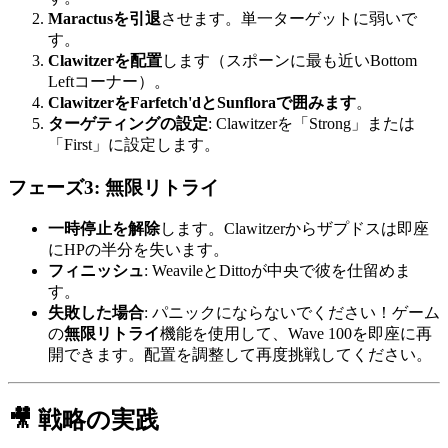
Maractusを引退
させます。単一ターゲットに弱いで
す。
Clawitzerを配置
します（スポーンに最も近いBottom
Leftコーナー）。
ClawitzerをFarfetch'dとSunfloraで囲みます
。
ターゲティングの設定
: Clawitzerを「Strong」または
「First」に設定します。
フェーズ3: 無限リトライ
一時停止を解除
します。Clawitzerからザプドスは即座
にHPの半分を失います。
フィニッシュ
: WeavileとDittoが中央で彼を仕留めま
す。
失敗した場合
: パニックにならないでください！ゲーム
の
無限リトライ
機能を使用して、Wave 100を即座に再
開できます。配置を調整して再度挑戦してください。
🎥 戦略の実践