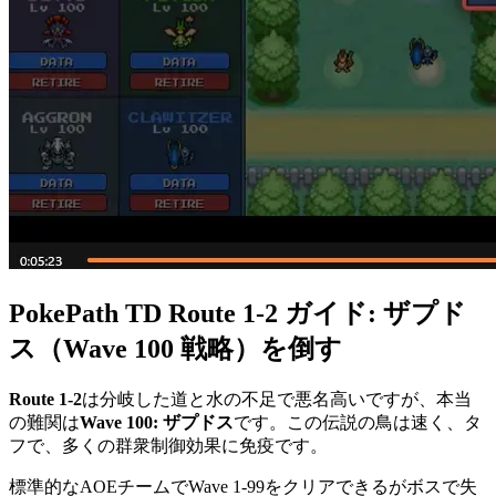
PokePath TD Route 1-2 ガイド: ザプド
ス（Wave 100 戦略）を倒す
Route 1-2
は分岐した道と水の不足で悪名高いですが、本当
の難関は
Wave 100: ザプドス
です。この伝説の鳥は速く、タ
フで、多くの群衆制御効果に免疫です。
標準的なAOEチームでWave 1-99をクリアできるがボスで失