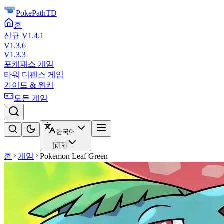
PokePathTD
홈
신규 V1.4.1
V1.3.6
V1.3.3
포케패스 게임
타워 디펜스 게임
가이드 & 위키
모든 게임
한국어
🇰🇷
홈
게임
Pokemon Leaf Green