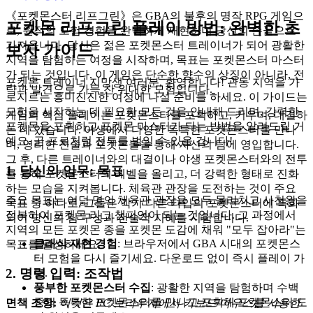
《포켓몬스터 리프그린》은 GBA의 불후의 명작 RPG 게임으
포켓몬 리프그린 플레이 방법: 완벽한 초
로, 원작의 모험 경험을 완벽하게 재현하며 당신의 손끝으로
가져옵니다. 당신은 젊은 포켓몬스터 트레이너가 되어 광활한
보자 가이드
지역을 탐험하는 여정을 시작하며, 목표는 포켓몬스터 마스터
가 되는 것입니다. 이 게임은 단순한 향수의 상징이 아니라, 전
포켓몬 트레이너 지망생 여러분, 환영합니다! 관동 지역을 가
략과 발견으로 가득 찬 위대한 모험입니다.
로지르는 흥미진진한 여정에 나설 준비를 하세요. 이 가이드는
모험을 시작하는 데 필요한 모든 것을 안내해 드리며, 강력한
게임의 핵심 플레이는 포켓몬스터를 포획하고, 키우며, 대결하
포켓몬을 포획하고 포켓몬 마스터가 되는 방법을 알려드릴 거
는 데 있습니다. 야생에서 다양한 독특한 포켓몬스터를 만나
예요. 곧 프로처럼 전투를 벌일 수 있을 겁니다!
며, 영리한 전술과 포켓몬볼을 통해 자신의 팀에 영입합니다.
그 후, 다른 트레이너와의 대결이나 야생 포켓몬스터와의 전투
1. 당신의 임무: 목표
를 통해 포켓몬스터의 레벨을 올리고, 더 강력한 형태로 진화
하는 모습을 지켜봅니다. 체육관 관장을 도전하는 것이 주요
주요 목표는 여덟 명의 체육관 관장을 모두 물리치고 사천왕을
목표 중 하나로, 그들은 각기 다른 타입의 포켓몬스터에 특화
정복하여 포켓몬 리그 챔피언이 되는 것입니다. 그 과정에서
되어 당신의 팀 구성과 전술적 지혜를 시험합니다.
지역의 모든 포켓몬 종을 포켓몬 도감에 채워 "모두 잡아라"는
클래식 재현 경험
: 브라우저에서 GBA 시대의 포켓몬스
목표를 달성하세요.
터 모험을 다시 즐기세요. 다운로드 없이 즉시 플레이 가
2. 명령 입력: 조작법
능.
풍부한 포켓몬스터 수집
: 광활한 지역을 탐험하며 수백
종의 독특한 포켓몬스터를 만나고 포획해 포켓몬스터 도
면책 조항:
이것은 PC 브라우저에서 키보드/마우스를 사용한