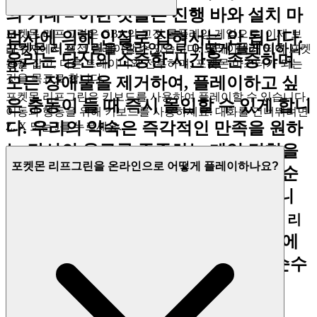
의 기대 – 이런 것들은 진행 바와 설치 마
포켓몬 리프그린은 GBA의 고전 롤플레잉 게임으로, 이제 브
법사에 의해 인질로 잡혀서는 안 됩니다.
포켓몬 리프그린을 온라인으로 어떻게 플레이하나
라우저에서 직접 플레이할 수 있습니다. 트레이너가 되어 포켓
우리는 당신의 소중한 시간을 존중하며
몬을 잡고, 다른 트레이너와 전투하며, 포켓몬 마스터가 되는
요?
것을 목표로 합니다.
모든 장애물을 제거하여, 플레이하고 싶
포켓몬 리프그린은 키보드를 사용하여 플레이할 수 있습니다.
은 충동이 들 때 즉시 몰입할 수 있게 합니
이동과 행동을 위해 키보드를 사용하세요. 대화를 건너뛰려면
다. 우리의 약속은 즉각적인 만족을 원하
Z, X 또는 J를 누르세요.
는 당신의 욕구를 존중하는 게임 경험을
포켓몬 리프그린을 온라인으로 어떻게 플레이하나요?
제공하는 것입니다. 잠재적인 좌절을 순
수하고 변함없는 재미로 바꾸는 것입니
다. 이것이 우리의 약속입니다:
포켓몬 리
을 플레이하고 싶을 때, 몇 초 만에
프그린
게임 속으로 들어갑니다. 마찰 없이, 순수
하고 즉각적인 재미만 있습니다.