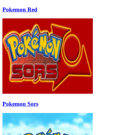
Pokemon Red
Pokemon Sors