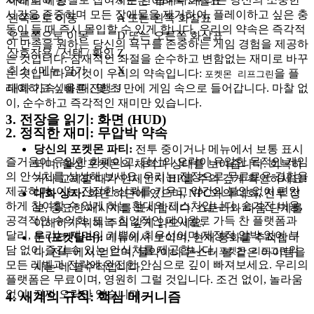
아래로 이동
S 또는 아래쪽 화살표
시간을 존중하며 모든 장애물을 제거하여, 플레이하고 싶은 충
왼쪽으로 이동
A 또는 왼쪽 화살표
동이 들 때 즉시 몰입할 수 있게 합니다. 우리의 약속은 즉각적
오른쪽으로 이동
D 또는 오른쪽 화살표
인 만족을 원하는 당신의 욕구를 존중하는 게임 경험을 제공하
상호작용 / 선택 / 확인
Z
는 것입니다. 잠재적인 좌절을 순수하고 변함없는 재미로 바꾸
취소 / 메뉴 열기
X
는 것입니다. 이것이 우리의 약속입니다:
을 플
포켓몬 리프그린
대화 가속 / 빠른 진행
J
레이하고 싶을 때, 몇 초 만에 게임 속으로 들어갑니다. 마찰 없
이, 순수하고 즉각적인 재미만 있습니다.
3. 전장을 읽기: 화면 (HUD)
2. 정직한 재미: 무압박 약속
당신의 포켓몬 파티:
전투 중이거나 메뉴에서 보통 표시
즐거움이 유일한 화폐이고, 당신의 오락이 유일한 목적인 게임
되며, 활성 포켓몬의 체력과 상태를 보여줍니다. 회복하
의 안식처를 상상해 보세요. 우리는 진정으로 무료로운 경험을
거나 교체할 때가 언제인지 HP를 주의 깊게 확인하세요!
제공하며, 이는 진정한 신뢰를 키우고 약간의 불안 없이 편안
대화 상자:
화면 하단에 있으며, NPC와의 대화, 전투 정
하게 참여할 수 있게 하는 환대의 제스처입니다. 숨겨진 비용,
보, 중요한 메시지를 표시합니다. 스토리와 다음 단계를
공격적인 수익화, 또는 침입적인 페이월로 가득 찬 플랫폼과
이해하기 위해 주의 깊게 읽으세요.
달리, 우리는 재미의 기쁨이 최우선이며 재정적 압박 없이 부
돈 (포켓달러):
메뉴에서 보이며, 현재 통화를 추적합니
담 없이 즐길 수 있는 안식처를 제공합니다.
의
포켓몬 리프그린
다. 전투에서 얻으며, 물약이나 몬스터 볼 같은 아이템을
모든 레벨과 전략에 완전한 안심으로 깊이 빠져보세요. 우리의
사는 데 필수적입니다.
플랫폼은 무료이며, 영원히 그럴 것입니다. 조건 없이, 놀라움
없이, 진짜 오락만 있습니다.
4. 세계의 규칙: 핵심 메커니즘