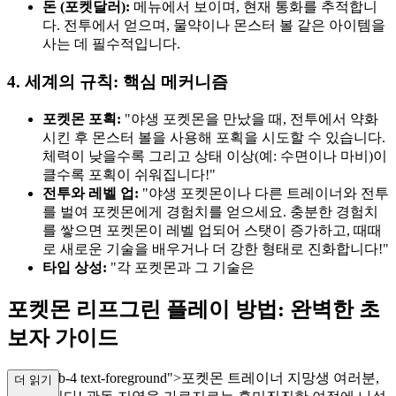
돈 (포켓달러):
메뉴에서 보이며, 현재 통화를 추적합니
다. 전투에서 얻으며, 물약이나 몬스터 볼 같은 아이템을
사는 데 필수적입니다.
4. 세계의 규칙: 핵심 메커니즘
포켓몬 포획:
"야생 포켓몬을 만났을 때, 전투에서 약화
시킨 후 몬스터 볼을 사용해 포획을 시도할 수 있습니다.
체력이 낮을수록 그리고 상태 이상(예: 수면이나 마비)이
클수록 포획이 쉬워집니다!"
전투와 레벨 업:
"야생 포켓몬이나 다른 트레이너와 전투
를 벌여 포켓몬에게 경험치를 얻으세요. 충분한 경험치
를 쌓으면 포켓몬이 레벨 업되어 스탯이 증가하고, 때때
로 새로운 기술을 배우거나 더 강한 형태로 진화합니다!"
타입 상성:
"각 포켓몬과 그 기술은
포켓몬 리프그린 플레이 방법: 완벽한 초
보자 가이드
class="mb-4 text-foreground">포켓몬 트레이너 지망생 여러분,
더 읽기