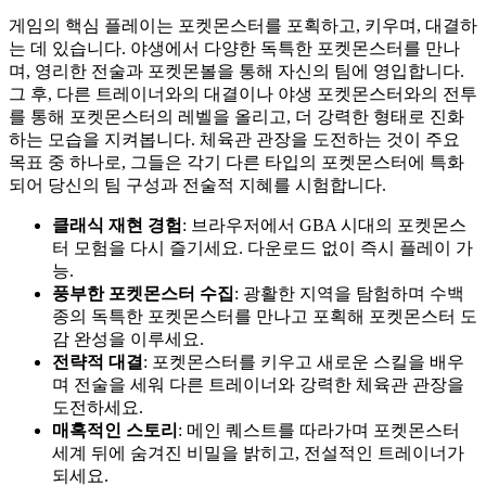
게임의 핵심 플레이는 포켓몬스터를 포획하고, 키우며, 대결하
는 데 있습니다. 야생에서 다양한 독특한 포켓몬스터를 만나
며, 영리한 전술과 포켓몬볼을 통해 자신의 팀에 영입합니다.
그 후, 다른 트레이너와의 대결이나 야생 포켓몬스터와의 전투
를 통해 포켓몬스터의 레벨을 올리고, 더 강력한 형태로 진화
하는 모습을 지켜봅니다. 체육관 관장을 도전하는 것이 주요
목표 중 하나로, 그들은 각기 다른 타입의 포켓몬스터에 특화
되어 당신의 팀 구성과 전술적 지혜를 시험합니다.
클래식 재현 경험
: 브라우저에서 GBA 시대의 포켓몬스
터 모험을 다시 즐기세요. 다운로드 없이 즉시 플레이 가
능.
풍부한 포켓몬스터 수집
: 광활한 지역을 탐험하며 수백
종의 독특한 포켓몬스터를 만나고 포획해 포켓몬스터 도
감 완성을 이루세요.
전략적 대결
: 포켓몬스터를 키우고 새로운 스킬을 배우
며 전술을 세워 다른 트레이너와 강력한 체육관 관장을
도전하세요.
매혹적인 스토리
: 메인 퀘스트를 따라가며 포켓몬스터
세계 뒤에 숨겨진 비밀을 밝히고, 전설적인 트레이너가
되세요.