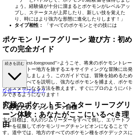
ょう。経験値が十分に溜まるとポケモンがレベルアッ
プし、ステータスが上昇したり、新しい技を覚えた
り、時にはより強力な形態に進化したりします！」
タイプ相性：
「すべてのポケモンとその技には
ポケモン リーフグリーン 遊び方：初め
ての完全ガイド
lass="mb-4 text-foreground">ようこそ、将来のポケモントレー
続きを読む
ナー！カントー地方を旅するエキサイティングな冒険に出発
する準備をしましょう。このガイドでは、冒険を始めるため
に必要なすべてを説明し、強力なポケモンを捕まえ、ポケモ
ンマスターになる方法を教えます。すぐにプロのようにバト
なぜここでプレイ？
ルできるようになります！
究極のポケットモンスター リーフグリ
1. あなたのミッション：目標
ーン体験：あなたがここにいるべき理
主な目標は、8人のジムリーダーをすべて倒し、エリートフ
由
ォーを征服してポケモンリーグチャンピオンになることで
す。道中では、地方のすべてのポケモン種をポケデックスに