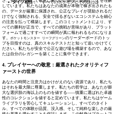
さ、安全性、そして敬意に基づいた環境で花開くことを理解
タイプ相性：
「すべてのポケモンとその技には
しています。私たちはあなたの成果が本物で稼ぎ出されたも
の、データが厳重に保護され、公正なプレイが奨励されるだ
けでなく強制される、安全で揺るぎないエコシステムを細心
の注意を払って構築します。このコミットメントにより、す
べての勝利が正当で、すべての挑戦が意味があり、プラット
フォームで過ごすすべての瞬間が真に報われるものになりま
す。
のリーダーボードのトッ
ポケットモンスター リーフグリーン
プを目指すのは、真のスキルテストだと知って追いかけてく
ださい。私たちが安全で公正な遊び場を構築するので、あな
たは自分のレガシーを築くことに集中できます。
4. プレイヤーへの敬意：厳選されたクオリティフ
ァーストの世界
あなたの時間と注意力はかけがえのない資源であり、私たち
はそれを最大限に尊重します。私たちの哲学は、あなたが膨
大な選択肢の海以上のものを値する――慎重に選ばれた卓越
性のコレクションを値すると定めています。私たちはゲーム
ライブラリを苦心してキュレーションし、すべてのタイト
ル、すべての体験が品質、没入感、そして純粋な楽しさの厳
格な基準を満たすことを保証します。この献身はプラットフ