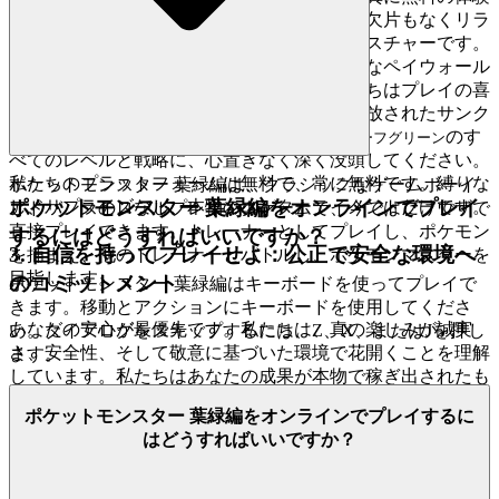
を提供することを信じ、信頼を育み、心配の欠片もなくリラ
ックスして没頭できるホスピタリティのジェスチャーです。
隠れたコスト、積極的なマネタイズ、侵入的なペイウォール
に満ちたプラットフォームとは異なり、私たちはプレイの喜
びが最優先で、財務的なプレッシャーから解放されたサンク
チュアリを提供します。
のす
ポケットモンスター リーフグリーン
べてのレベルと戦略に、心置きなく深く没頭してください。
私たちのプラットフォームは無料で、常に無料です。縛りな
ポケットモンスター 葉緑編は、クラシックなゲームボーイ
ポケットモンスター 葉緑編をオンラインでプレイ
し、サプライズなし、本物のエンターテイメントだけです。
アドバンスのロールプレイングゲームで、今ではブラウザで
直接プレイできます。トレーナーとしてプレイし、ポケモン
するにはどうすればいいですか？
3. 自信を持ってプレイせよ：公正で安全な環境へ
を捕まえ、他のトレーナーとバトルし、ポケモンマスターを
目指します。
のコミットメント
ポケットモンスター 葉緑編はキーボードを使ってプレイで
きます。移動とアクションにキーボードを使用してくださ
あなたの安心が最優先です。私たちは、真の楽しみが誠実
い。ダイアログをスキップするには、Z、X、またはJを押し
さ、安全性、そして敬意に基づいた環境で花開くことを理解
ます。
しています。私たちはあなたの成果が本物で稼ぎ出されたも
の、データが厳重に保護され、公正なプレイが奨励されるだ
ポケットモンスター 葉緑編をオンラインでプレイするに
けでなく強制される、安全で揺るぎないエコシステムを細心
はどうすればいいですか？
の注意を払って構築します。このコミットメントにより、す
べての勝利が正当で、すべての挑戦が意味があり、プラット
フォームで過ごすすべての瞬間が真に報われるものになりま