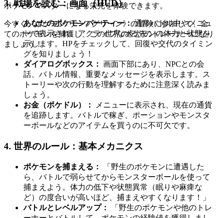
3. 戦場を読む：画面（HUD）
ポケモンマスターになる栄光を体験できます。
あなたのポケモンパーティー：
通常バトル中やメニュ
今すぐ《ポケモン リーフグリーン》の冒険に参加して、全
ーで表示され、アクティブなポケモンの体力と状態を
てのポケモンを捕獲し、この世界の伝説のトレーナーになり
示します。HPをチェックして、回復や交代のタイミン
ましょう！
グを知りましょう！
ダイアログボックス：
画面下部にあり、NPCとの会
話、バトル情報、重要なメッセージを表示します。ス
トーリーや次の行動を理解するために注意深く読みま
しょう。
お金（ポケドル）：
メニューに表示され、現在の通貨
を追跡します。バトルで稼ぎ、ポーションやモンスタ
ーボールなどのアイテムを買うのに不可欠です。
4. 世界のルール：基本メカニクス
ポケモンを捕まえる：
「野生のポケモンに遭遇した
ら、バトルで弱らせてからモンスターボールを使って
捕まえよう。体力の低下や状態異常（眠りや麻痺な
ど）の度合いが高いほど、捕まえやすくなります！」
バトルとレベルアップ：
「野生のポケモンや他のトレ
ーナーとバトルして、ポケモンの経験値を獲得しまし