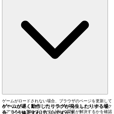
ゲームがロードされない場合、ブラウザのページを更新して
ゲームが遅く動作したりラグが発生したりする場
みてください。また、ブラウザのキャッシュとクッキーをク
リアするか、別のブラウザを試して問題が解決するかを確認
合、どう修正すればいいですか？