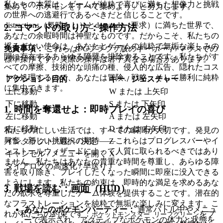
私たちの本質は、ゲームが純粋で喜びに満ちた想像力と挑戦
集めて「ポケモンをすべて集めよう」と努力します。
の世界への逃避行であるべきだと信じることです。
distractions（気晴らし）とdemands（要求）に満ちた世界で、
2. コマンドの取り方：操作方法
あなたの余暇時間は神聖なものです。だからこそ、私たちの
揺るぎない使命は、あなたとゲームの純粋で無垢な楽しみの
免責事項：
これらはPCブラウザ版のキーボード/マウスでの
間に存在するあらゆる障壁を排除することです。私たちがす
標準操作です。実際の操作は若干異なる場合があります。
べての摩擦、技術的な頭痛の種、侵入的な広告、隠れたコス
トを処理するので、あなたは冒険、戦略、そして勝利に純粋
アクション / 目的
キー / ジェスチャー
に集中できます。
上に移動
W または 上矢印
下に移動
S または 下矢印
1. 時間を奪還せよ：即時プレイの喜び
左に移動
A または 左矢印
右に移動
D または 右矢印
私たちの忙しい生活では、すべての瞬間が大切です。発見の
興奮、新しい挑戦への期待――これらはプログレスバーやイ
インタラクト / 選択 / 決定
Z
ンストールウィザードによって人質に取られるべきではあり
キャンセル / メニューを開く
X
ません。私たちはあなたの貴重な時間を尊重し、あらゆる障
ダイアログの高速化 / 早送り
J
害を取り除き、プレイしたくなった瞬間に即座に没入できる
ようにします。私たちの約束は、即時的な満足を求めるあな
3. 戦場を読む：画面（HUD）
たの欲求を尊重したゲーム体験を提供することです。潜在的
なフラストレーションを純粋で無垢な楽しみに変えます。こ
あなたのポケモンパーティー：
通常バトル中やメニュ
れが私たちの約束です：
をプ
ポケットモンスター リーフグリーン
ーで表示され、アクティブなポケモンの体力と状態を