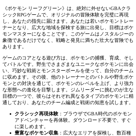
《ポケモン リーフグリーン》は、絶対に外せないGBAクラ
シックRPGゲームで、オリジナルの冒険体験を完璧に再現
し、あなたの指先に届けます。あなたは若いポケモントレー
ナーとなり、広大な地域を探検する旅に出発し、目標はポケ
モンマスターになることです。このゲームはノスタルジーの
象徴であるだけでなく、戦略と発見に満ちた壮大な冒険でも
あります。
ゲームのコアとなる遊び方は、ポケモンの捕獲、育成、そし
てバトルです。野生でさまざまなユニークなポケモンに出会
い、巧妙な戦術とモンスターボールを使って、自分のチーム
に収めます。その後、他のトレーナーとのバトルや野生ポケ
モンとの対決を通じて、ポケモンのレベルを上げ、より強力
な形態への進化を目撃します。ジムリーダーに挑むのが主な
目標の一つで、彼らはそれぞれ異なるタイプのポケモンに精
通しており、あなたのチーム編成と戦術の知恵を試します。
クラシック再現体験
：ブラウザでGBA時代のポケモン
アドベンチャーを再体験。ダウンロード不要で、すぐ
に楽しめます。
豊富なポケモン収集
：広大なエリアを探検し、数百種