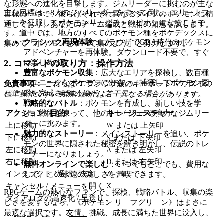
な形態への進化を目撃します。ジムリーダーに挑むのが主な
主な目標は、8人のジムリーダーをすべて倒し、エリートフ
目標の一つで、彼らはそれぞれ異なるタイプのポケモンに精
ォーを征服してポケモンリーグチャンピオンになることで
通しており、あなたのチーム編成と戦術の知恵を試します。
す。道中では、地方のすべてのポケモン種をポケデックスに
クラシック再現体験
：ブラウザでGBA時代のポケモン
集めて「ポケモンをすべて集めよう」と努力します。
アドベンチャーを再体験。ダウンロード不要で、すぐ
2. コマンドの取り方：操作方法
に楽しめます。
豊富なポケモン収集
：広大なエリアを探検し、数百種
のユニークなポケモンに出会い、捕獲してポケモン図
免責事項：
これらはPCブラウザ版のキーボード/マウスでの
鑑を完成させましょう。
標準操作です。実際の操作は若干異なる場合があります。
戦略的なバトル
：ポケモンを育成し、新しい技を学
アクション / 目的
キー / ジェスチャー
び、戦術を練って、他のトレーナーや強力なジムリー
ダーに挑みます。
上に移動
W または 上矢印
魅力的なストーリー
：メインストーリーを追い、ポケ
下に移動
S または 下矢印
モンの世界に隠された秘密を解き明かし、伝説のトレ
左に移動
A または 左矢印
ーナーになりましょう。
右に移動
D または 右矢印
無料オンラインで楽しむ
：いつでもどこでも、費用な
インタラクト / 選択 / 決定
Z
しで、この永遠の楽しさを満喫できます。
キャンセル / メニューを開く
X
RPGゲームの熱心なファンで、探検、戦略バトル、収集の楽
ダイアログの高速化 / 早送り
J
しさを愛するなら、《ポケモン リーフグリーン》はまさに
最適な選択です。友情、挑戦、成長に満ちた世界に没入し、