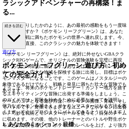
ラシックアドベンチャーの再構築！ま
る...
で時が逆戻りしたかのように、あの最初の感動をもう一度味
続きを読む
わいたいですか？《ポケモン リーフグリーン》は、あなた
を奇跡と挑戦に満ちたポケモンの世界へ連れ戻します。今、
ブラウザで直接、このクラシックの魅力を体験できます！
遊び方
《ポケモン リーフグリーン》は、絶対に外せないGBAクラ
シックRPGゲームで、オリジナルの冒険体験を完璧に再現
ポケモン リーフグリーン 遊び方：初め
し、あなたの指先に届けます。あなたは若いポケモントレー
ナーとなり、広大な地域を探検する旅に出発し、目標はポケ
ての完全ガイド
モンマスターになることです。このゲームはノスタルジーの
象徴であるだけでなく、戦略と発見に満ちた壮大な冒険でも
ようこそ、将来のポケモントレーナー！カントー地方を旅す
あります。
るエキサイティングな冒険に出発する準備をしましょう。こ
のガイドでは、冒険を始めるために必要なすべてを説明し、
ゲームのコアとなる遊び方は、ポケモンの捕獲、育成、そし
強力なポケモンを捕まえ、ポケモンマスターになる方法を教
てバトルです。野生でさまざまなユニークなポケモンに出会
えます。すぐにプロのようにバトルできるようになります！
い、巧妙な戦術とモンスターボールを使って、自分のチーム
に収めます。その後、他のトレーナーとのバトルや野生ポケ
1. あなたのミッション：目標
モンとの対決を通じて、ポケモンのレベルを上げ、より強力