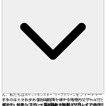
す。
のリーダーボードのトッ
ポケットモンスター リーフグリーン
プを目指すのは、真のスキルテストだと知って追いかけてく
ださい。私たちが安全で公正な遊び場を構築するので、あな
たは自分のレガシーを築くことに集中できます。
4. プレイヤーへの敬意：厳選されたクオリティフ
ァーストの世界
あなたの時間と注意力はかけがえのない資源であり、私たち
はそれを最大限に尊重します。私たちの哲学は、あなたが膨
大な選択肢の海以上のものを値する――慎重に選ばれた卓越
性のコレクションを値すると定めています。私たちはゲーム
ライブラリを苦心してキュレーションし、すべてのタイト
ル、すべての体験が品質、没入感、そして純粋な楽しさの厳
格な基準を満たすことを保証します。この献身はプラットフ
ォームのデザインにも及び――クリーンで高速、無干渉――
ゲーム自体が不必要な distractions（気晴らし）なしに輝くよ
うにします。ここには何千ものクローンゲームはありませ
ん。私たちは
をフィーチャー
ポケットモンスター リーフグリーン
するのは、それがあなたの時間を値する例外的なゲームだと
ポケットモンスター 葉緑編はキーボードを使ってプレイで
信じているからです。それが私たちのキュレーションの約束
ポケットモンスター 葉緑編は無料でプレイできま
きます。移動とアクションにキーボードを使用してくださ