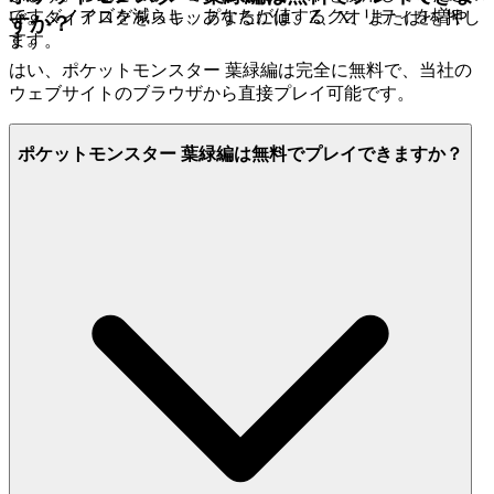
です：ノイズを減らし、あなたが値するクオリティを増や
い。ダイアログをスキップするには、Z、X、またはJを押し
すか？
す。
ます。
はい、ポケットモンスター 葉緑編は完全に無料で、当社の
ウェブサイトのブラウザから直接プレイ可能です。
ポケットモンスター 葉緑編は無料でプレイできますか？