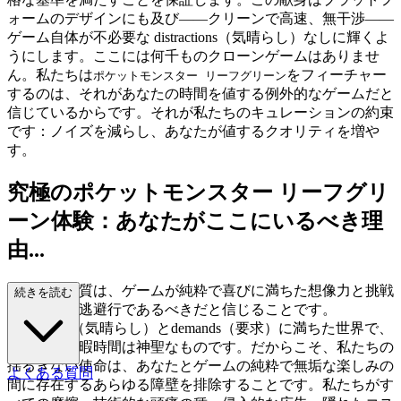
ォームのデザインにも及び――クリーンで高速、無干渉――
ゲーム自体が不必要な distractions（気晴らし）なしに輝くよ
うにします。ここには何千ものクローンゲームはありませ
ん。私たちは
をフィーチャー
ポケットモンスター リーフグリーン
するのは、それがあなたの時間を値する例外的なゲームだと
信じているからです。それが私たちのキュレーションの約束
です：ノイズを減らし、あなたが値するクオリティを増や
す。
究極のポケットモンスター リーフグリ
ーン体験：あなたがここにいるべき理
由...
私たちの本質は、ゲームが純粋で喜びに満ちた想像力と挑戦
続きを読む
の世界への逃避行であるべきだと信じることです。
distractions（気晴らし）とdemands（要求）に満ちた世界で、
あなたの余暇時間は神聖なものです。だからこそ、私たちの
揺るぎない使命は、あなたとゲームの純粋で無垢な楽しみの
よくある質問
間に存在するあらゆる障壁を排除することです。私たちがす