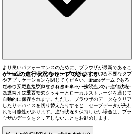
より良いパフォーマンスのために、ブラウザが最新であるこ
ゲームの進行状況をセーブできますか？
とを確認し、バックグラウンドで実行されている不要なタブ
やアプリケーションを閉じてください。iframeゲームである
ため、安定した強力なインターネット接続もスムーズなゲー
ブラウザで直接プレイされるiframeゲームとして、進行状況
ムプレイに重要です。
は通常、ブラウザのクッキーとローカルストレージを通じて
自動的に保存されます。ただし、ブラウザのデータをクリア
したりデバイスを切り替えたりすると、セーブデータが失わ
れる可能性があります。進行状況を保持したい場合は、ブラ
ウザのデータをクリアしないことをお勧めします。