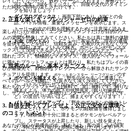
レイしたくなったら、数秒でゲームに入れます。摩擦なし、
示します。HPをチェックして、回復や交代のタイミン
ただ純粋で即時の楽しさだけです。
グを知りましょう！
ダイアログボックス：
画面下部にあり、NPCとの会
2. 正直な楽しさ：プレッシャーゼロの約束
話、バトル情報、重要なメッセージを表示します。ス
トーリーや次の行動を理解するために注意深く読みま
楽しみだけが通貨で、エンターテイメントだけが目的のゲー
しょう。
ムの楽園を想像してみてください。私たちは真に無料の体験
お金（ポケドル）：
メニューに表示され、現在の通貨
を提供することを信じ、信頼を育み、心配の欠片もなくリラ
を追跡します。バトルで稼ぎ、ポーションやモンスタ
ックスして没頭できるホスピタリティのジェスチャーです。
ーボールなどのアイテムを買うのに不可欠です。
隠れたコスト、積極的なマネタイズ、侵入的なペイウォール
に満ちたプラットフォームとは異なり、私たちはプレイの喜
4. 世界のルール：基本メカニクス
びが最優先で、財務的なプレッシャーから解放されたサンク
チュアリを提供します。
のす
ポケットモンスター リーフグリーン
ポケモンを捕まえる：
「野生のポケモンに遭遇した
べてのレベルと戦略に、心置きなく深く没頭してください。
ら、バトルで弱らせてからモンスターボールを使って
私たちのプラットフォームは無料で、常に無料です。縛りな
捕まえよう。体力の低下や状態異常（眠りや麻痺な
し、サプライズなし、本物のエンターテイメントだけです。
ど）の度合いが高いほど、捕まえやすくなります！」
バトルとレベルアップ：
「野生のポケモンや他のトレ
3. 自信を持ってプレイせよ：公正で安全な環境へ
ーナーとバトルして、ポケモンの経験値を獲得しまし
のコミットメント
ょう。経験値が十分に溜まるとポケモンがレベルアッ
プし、ステータスが上昇したり、新しい技を覚えた
あなたの安心が最優先です。私たちは、真の楽しみが誠実
り、時にはより強力な形態に進化したりします！」