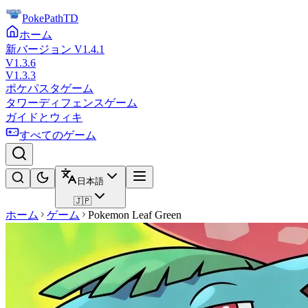
PokePathTD
ホーム
新バージョン V1.4.1
V1.3.6
V1.3.3
ポケパスタゲーム
タワーディフェンスゲーム
ガイドとウィキ
すべてのゲーム
日本語
🇯🇵
ホーム
ゲーム
Pokemon Leaf Green