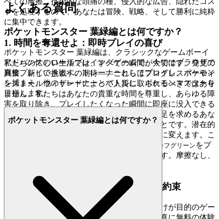
べての摩擦、技術的な頭痛の種、侵入的な広告、隠れたコス
よくある質問
トを処理するので、あなたは冒険、戦略、そして勝利に純粋
に集中できます。
ポケットモンスター 葉緑編とは何ですか？
1. 時間を奪還せよ：即時プレイの喜び
ポケットモンスター 葉緑編は、クラシックなゲームボーイ
アドバンスのロールプレイングゲームで、今ではブラウザで
私たちの忙しい生活では、すべての瞬間が大切です。発見の
直接プレイできます。トレーナーとしてプレイし、ポケモン
興奮、新しい挑戦への期待――これらはプログレスバーやイ
を捕まえ、他のトレーナーとバトルし、ポケモンマスターを
ンストールウィザードによって人質に取られるべきではあり
目指します。
ません。私たちはあなたの貴重な時間を尊重し、あらゆる障
害を取り除き、プレイしたくなった瞬間に即座に没入できる
ようにします。私たちの約束は、即時的な満足を求めるあな
ポケットモンスター 葉緑編とは何ですか？
たの欲求を尊重したゲーム体験を提供することです。潜在的
なフラストレーションを純粋で無垢な楽しみに変えます。こ
れが私たちの約束です：
をプ
ポケットモンスター リーフグリーン
レイしたくなったら、数秒でゲームに入れます。摩擦なし、
ただ純粋で即時の楽しさだけです。
2. 正直な楽しさ：プレッシャーゼロの約束
楽しみだけが通貨で、エンターテイメントだけが目的のゲー
ムの楽園を想像してみてください。私たちは真に無料の体験