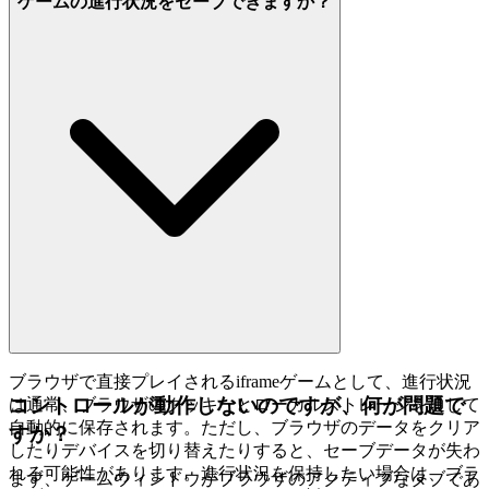
ゲームの進行状況をセーブできますか？
ブラウザで直接プレイされるiframeゲームとして、進行状況
コントロールが動作しないのですが、何が問題で
は通常、ブラウザのクッキーとローカルストレージを通じて
自動的に保存されます。ただし、ブラウザのデータをクリア
すか？
したりデバイスを切り替えたりすると、セーブデータが失わ
れる可能性があります。進行状況を保持したい場合は、ブラ
まず、ゲームウィンドウがブラウザのアクティブなタブであ