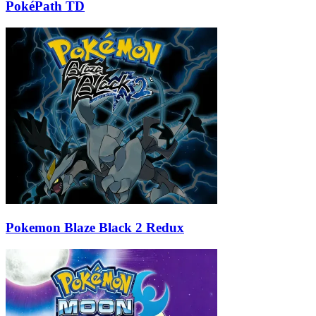
PokéPath TD
Pokemon Blaze Black 2 Redux