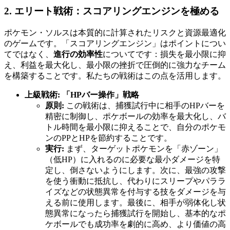
2. エリート戦術：スコアリングエンジンを極める
ポケモン・ソルスは本質的に計算されたリスクと資源最適化
のゲームです。「スコアリングエンジン」はポイントについ
てではなく、
進行の効率性
についてです：損失を最小限に抑
え、利益を最大化し、最小限の挫折で圧倒的に強力なチーム
を構築することです。私たちの戦術はこの点を活用します。
上級戦術: 「HPバー操作」戦略
原則:
この戦術は、捕獲試行中に相手のHPバーを
精密に制御し、ポケボールの効率を最大化し、バ
トル時間を最小限に抑えることで、自分のポケモ
ンのPPとHPを節約することです。
実行:
まず、ターゲットポケモンを「赤ゾーン」
（低HP）に入れるのに必要な最小ダメージを特
定し、倒さないようにします。次に、最強の攻撃
を使う衝動に抵抗し、代わりにスリープやパララ
イズなどの状態異常を付与する技をダメージを与
える前に使用します。最後に、相手が弱体化し状
態異常になったら捕獲試行を開始し、基本的なポ
ケボールでも成功率を劇的に高め、より価値の高