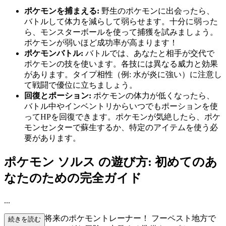
ポケモンを捕まえる:
野生のポケモンに出会ったら、
バトルして体力を減らして弱らせます。十分に弱った
ら、モンスターボールを使って捕獲を試みましょう。
ポケモンが弱いほど成功率が高まります！
ポケモンバトル:
バトルでは、あなたと相手が交代で
ポケモンの技を使います。各技には異なる威力と効果
があります。タイプ相性（例: 水が炎に強い）に注意し
て戦闘で優位に立ちましょう。
回復とポーション:
ポケモンの体力が低くなったら、
バトル中やインベントリからいつでもポーションを使
ってHPを回復できます。ポケモンが気絶したら、ポケ
モンセンターで蘇生するか、特定のアイテムを使う必
要があります。
ポケモン ソルス の遊び方: 初めてのあ
なたのための完全ガイド
...
ようこそ、将来のポケモントレーナー！ フーペスト地方で
続きを読む