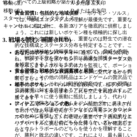
せん。すべての上級戦略が築かれる基盤です。
移動 (左)
A または 左矢印
移動 (右)
D または 右矢印
黄金習慣1: 包括的な地域偵察
- 「ポケモン・ソルス」
スタート / 確認 / インタラクト
Z
では、地域エコシステムの理解が最優先です。重要な
キャンセル / メニュー
X
バトルに臨む前に、各新エリアを徹底的に偵察しまし
ょう。これには新しいポケモン種を積極的に探し出
し、自然な生息地を観察し、重要なのは野生での潜在
3. 戦場を読む: 画面 (HUD)
的な技構成とステータス分布を特定することです。こ
の習慣は積極的な情報収集についてで、脅威を予測
あなたのポケモンパーティー:
通常バトル中に表示さ
し、戦闘で不意を突かれる前に最適な捕獲ターゲット
れ、アクティブなポケモン、その体力、ステータス効
を特定できるようにします。」
果を示します。ポケモンの体力を監視して、ポーショ
黄金習慣2: 戦略的な資源蓄積と展開
- ポーション、ポ
ンを使うタイミングや別のポケモンに交代するかを判
ケボール、その他の消耗品はエンドゲームの贅沢品で
断しましょう。
はありません。それらは戦術的資産です。この習慣は
相手のポケモン:
バトル中にも表示され、相手ポケモ
資源管理に対する規律あるアプローチを定めます。ア
ンの体力バーを示します。これを空にすればバトルに
イテムを早々に使う衝動に抵抗しましょう。代わり
勝てます！
に、レアで強力なアイテムをジムリーダー、ストーリ
アイテム/ポーションの数:
メイン画面に常に表示され
ーライバル、伝説のポケモンなどの重要エンカウンタ
るわけではありませんが、アイテム（モンスターボー
ーのために蓄積してください。スーパーキズぐすりと
ルやポーションなど）の管理が重要です。挑戦的なエ
ハイパーキズぐすりのどちらを使うか、グレートボー
リアやバトルに挑む前に十分に持っているか確認しま
ルとウルトラボールのどちらを使うかを理解すること
しょう。
が、勝利と敗北の違いです。これにより、最も厳しい