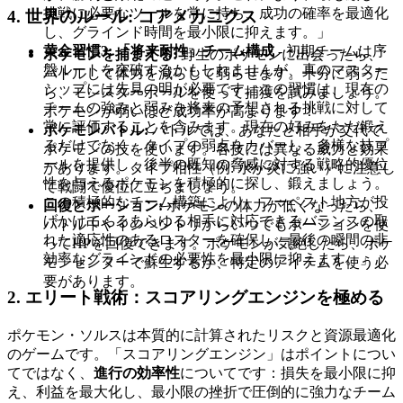
挑戦に必要なツールを常に持ち、成功の確率を最適化
4. 世界のルール: コアメカニクス
し、グラインド時間を最小限に抑えます。」
黄金習慣3: 「将来耐性」チーム構成
- 初期チームは序
ポケモンを捕まえる:
野生のポケモンに出会ったら、
盤ルートを突破するかもしれませんが、真のマスター
バトルして体力を減らして弱らせます。十分に弱った
シップには先見の明が必要です。この習慣は、現在の
ら、モンスターボールを使って捕獲を試みましょう。
チームの強みと弱みを将来の予想される挑戦に対して
ポケモンが弱いほど成功率が高まります！
常に評価することを含みます。現在の好みをただ鍛え
ポケモンバトル:
バトルでは、あなたと相手が交代で
るだけでなく、タイプの弱点をカバーし、多様な技プ
ポケモンの技を使います。各技には異なる威力と効果
ールを提供し、後半の既知の脅威に対する戦略的優位
があります。タイプ相性（例: 水が炎に強い）に注意し
性を与えるポケモンを積極的に探し、鍛えましょう。
て戦闘で優位に立ちましょう。
この積極的なチーム構築により、フーペスト地方が投
回復とポーション:
ポケモンの体力が低くなったら、
げかけてくるあらゆる相手に対応できるバランスの取
バトル中やインベントリからいつでもポーションを使
れた適応性のあるロスターを確保し、最後の瞬間の非
ってHPを回復できます。ポケモンが気絶したら、ポケ
効率なグラインドの必要性を最小限に抑えます。」
モンセンターで蘇生するか、特定のアイテムを使う必
要があります。
2. エリート戦術：スコアリングエンジンを極める
ポケモン・ソルスは本質的に計算されたリスクと資源最適化
のゲームです。「スコアリングエンジン」はポイントについ
てではなく、
進行の効率性
についてです：損失を最小限に抑
え、利益を最大化し、最小限の挫折で圧倒的に強力なチーム