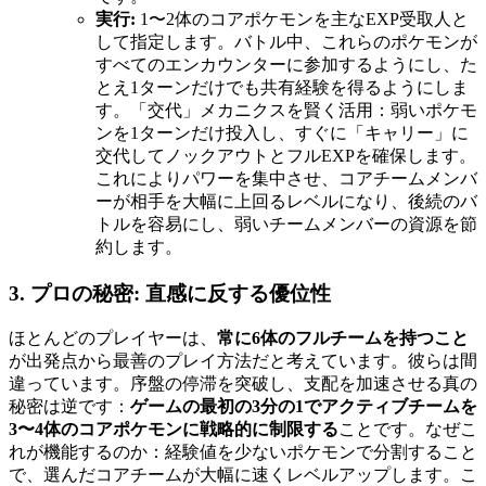
実行:
1〜2体のコアポケモンを主なEXP受取人と
して指定します。バトル中、これらのポケモンが
すべてのエンカウンターに参加するようにし、た
とえ1ターンだけでも共有経験を得るようにしま
す。「交代」メカニクスを賢く活用：弱いポケモ
ンを1ターンだけ投入し、すぐに「キャリー」に
交代してノックアウトとフルEXPを確保します。
これによりパワーを集中させ、コアチームメンバ
ーが相手を大幅に上回るレベルになり、後続のバ
トルを容易にし、弱いチームメンバーの資源を節
約します。
3. プロの秘密: 直感に反する優位性
ほとんどのプレイヤーは、
常に6体のフルチームを持つこと
が出発点から最善のプレイ方法だと考えています。彼らは間
違っています。序盤の停滞を突破し、支配を加速させる真の
秘密は逆です：
ゲームの最初の3分の1でアクティブチームを
3〜4体のコアポケモンに戦略的に制限する
ことです。なぜこ
れが機能するのか：経験値を少ないポケモンで分割すること
で、選んだコアチームが大幅に速くレベルアップします。こ