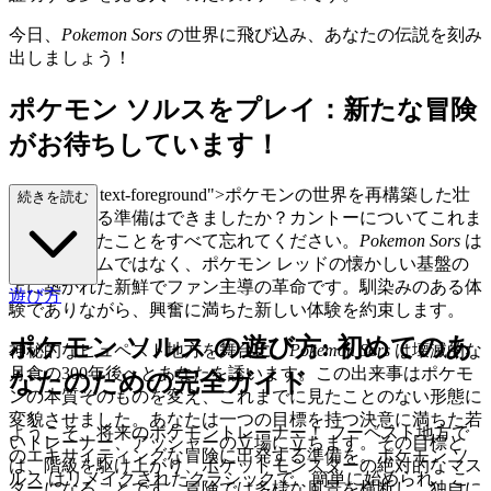
今日、
Pokemon Sors
の世界に飛び込み、あなたの伝説を刻み
出しましょう！
ポケモン ソルスをプレイ：新たな冒険
がお待ちしています！
class="mb-4 text-foreground">ポケモンの世界を再構築した壮
続きを読む
大な旅に出る準備はできましたか？カントーについてこれま
で知っていたことをすべて忘れてください。
Pokemon Sors
は
ただのゲームではなく、ポケモン レッドの懐かしい基盤の
上に築かれた新鮮でファン主導の革命です。馴染みのある体
遊び方
験でありながら、興奮に満ちた新しい体験を約束します。
ポケモン ソルス の遊び方: 初めてのあ
神秘的なヒュペスト地方を舞台に、
Pokemon Sors
は壊滅的な
月食の300年後へとあなたを誘います。この出来事はポケモ
なたのための完全ガイド
ンの本質そのものを変え、これまでに見たことのない形態に
変貌させました。あなたは一つの目標を持つ決意に満ちた若
ようこそ、将来のポケモントレーナー！ フーペスト地方で
いトレーナー、アッシャーの立場に立ちます。その目標と
のエキサイティングな冒険に出発する準備を。ポケモン ソ
は、階級を駆け上がり、ポケットモンスターの絶対的なマス
ルス はリメイクされたクラシックで、簡単に始められ、こ
ターになることです。冒険では多様な風景を横断し、独自に