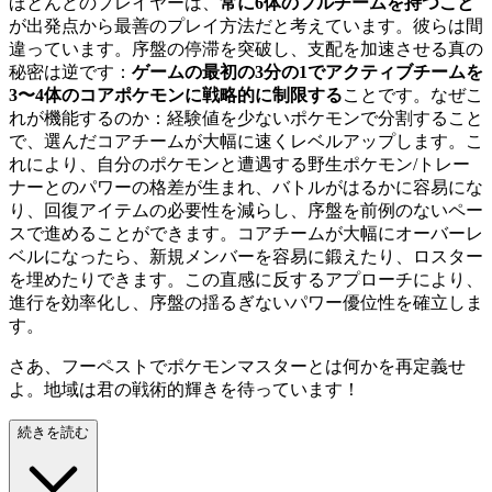
ほとんどのプレイヤーは、
常に6体のフルチームを持つこと
が出発点から最善のプレイ方法だと考えています。彼らは間
違っています。序盤の停滞を突破し、支配を加速させる真の
秘密は逆です：
ゲームの最初の3分の1でアクティブチームを
3〜4体のコアポケモンに戦略的に制限する
ことです。なぜこ
れが機能するのか：経験値を少ないポケモンで分割すること
で、選んだコアチームが大幅に速くレベルアップします。こ
れにより、自分のポケモンと遭遇する野生ポケモン/トレー
ナーとのパワーの格差が生まれ、バトルがはるかに容易にな
り、回復アイテムの必要性を減らし、序盤を前例のないペー
スで進めることができます。コアチームが大幅にオーバーレ
ベルになったら、新規メンバーを容易に鍛えたり、ロスター
を埋めたりできます。この直感に反するアプローチにより、
進行を効率化し、序盤の揺るぎないパワー優位性を確立しま
す。
さあ、フーペストでポケモンマスターとは何かを再定義せ
よ。地域は君の戦術的輝きを待っています！
続きを読む