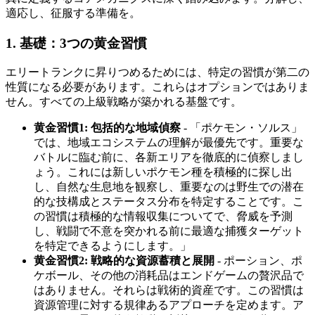
適応し、征服する準備を。
1. 基礎：3つの黄金習慣
エリートランクに昇りつめるためには、特定の習慣が第二の
性質になる必要があります。これらはオプションではありま
せん。すべての上級戦略が築かれる基盤です。
黄金習慣1: 包括的な地域偵察
- 「ポケモン・ソルス」
では、地域エコシステムの理解が最優先です。重要な
バトルに臨む前に、各新エリアを徹底的に偵察しまし
ょう。これには新しいポケモン種を積極的に探し出
し、自然な生息地を観察し、重要なのは野生での潜在
的な技構成とステータス分布を特定することです。こ
の習慣は積極的な情報収集についてで、脅威を予測
し、戦闘で不意を突かれる前に最適な捕獲ターゲット
を特定できるようにします。」
黄金習慣2: 戦略的な資源蓄積と展開
- ポーション、ポ
ケボール、その他の消耗品はエンドゲームの贅沢品で
はありません。それらは戦術的資産です。この習慣は
資源管理に対する規律あるアプローチを定めます。ア