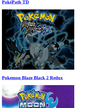
PokéPath TD
Pokemon Blaze Black 2 Redux