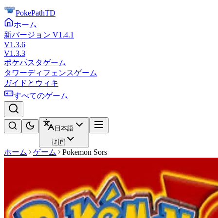
PokePathTD
ホーム
新バージョン V1.4.1
V1.3.6
V1.3.3
ポケパスタゲーム
タワーディフェンスゲーム
ガイドとウィキ
すべてのゲーム
日本語
🇯🇵
ホーム
ゲーム
Pokemon Sors