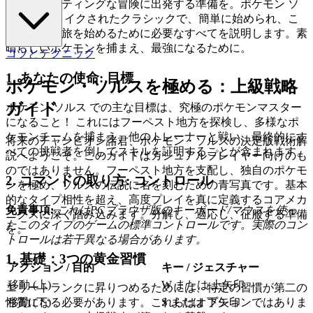
のエキサイティングな冒険に出発する準備を。ポケモン ソ
ルス はリメイクされたクラシックで、簡単に始められ、こ
のガイドが旅を始めるために必要なすべてを説明します。素
晴らしいポケモンを捕まえ、最強になるために。
コツとテクニック
1. あなたの使命: 目標
ポケモン・ソルスを極める：上級戦略
ガイド
ポケモン ソルス での主な目標は、究極のポケモンマスター
になること！ これにはフーペスト地方を探検し、多様なポ
ケモンチームを捕まえ、他のトレーナーと戦い、最終的にす
将来のチャンピオン諸君、ポケモン・ソルスの決定版戦術解
べての挑戦者を倒してスキルを証明することが含まれます。
説へようこそ。このガイドはカジュアルプレイヤー向けのも
のではありません。フーペスト地方を支配し、独自のポケモ
2. コマンドの取り方: コントロール
ンを極め、ソルスの伝説に名を刻むための青写真です。基本
的なタイプ相性を超え、高度プレイを真に定義するコアメカ
免責事項:
これはPCブラウザ版のキーボード/マウスを使っ
ニクスに深く踏み込みます。分解し、適応し、征服する準備
たこのタイプのゲームの標準コントロールです。実際のコン
を。
トロールは若干異なる場合があります。
1. 基礎：3つの黄金習慣
アクション / 目的
キー / ジェスチャー
移動 (上)
W または 上矢印
エリートランクに昇りつめるためには、特定の習慣が第二の
移動 (下)
S または 下矢印
性質になる必要があります。これらはオプションではありま