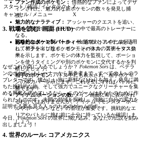
ファン作成のポケモン：
情熱的なファンによってデザ
スタート / 確認 / インタラクト
Z
インされた、魅力的な新ポケモンの数々を発見し捕
キャンセル / メニュー
X
獲。
魅力的なナラティブ：
アッシャーのクエストを追い、
3. 戦場を読む: 画面 (HUD)
豊かな展開するストーリーの中で最高のトレーナーに
なる。
戦略的なターン制バトル：
独自の技とアイテムを活用
あなたのポケモンパーティー:
通常バトル中に表示さ
して相手を出し抜く、ポケモンバトルの芸術をマスタ
れ、アクティブなポケモン、その体力、ステータス効
ー。
果を示します。ポケモンの体力を監視して、ポーショ
ンを使うタイミングや別のポケモンに交代するかを判
なぜこれが気に入るでしょうか？
Pokemon Sors
は、ベテラ
断しましょう。
ンのポケモントレーナーから新参者まで、すべての人へのラ
相手のポケモン:
バトル中にも表示され、相手ポケモ
ブレターです。懐かしい旅に新鮮なひねりを加え、発見に満
ンの体力バーを示します。これを空にすればバトルに
ちた挑戦的な旅、そして強力でユニークなクリーチャーを集
勝てます！
める興奮を求めているなら、このゲームはあなたのために作
アイテム/ポーションの数:
メイン画面に常に表示され
られたものです。未開の領域を探検し、強敵に自分の実力を
るわけではありませんが、アイテム（モンスターボー
証明する夢を見る人々のためのゲームです。
ルやポーションなど）の管理が重要です。挑戦的なエ
リアやバトルに挑む前に十分に持っているか確認しま
今日、
Pokemon Sors
の世界に飛び込み、あなたの伝説を刻み
しょう。
出しましょう！
4. 世界のルール: コアメカニクス