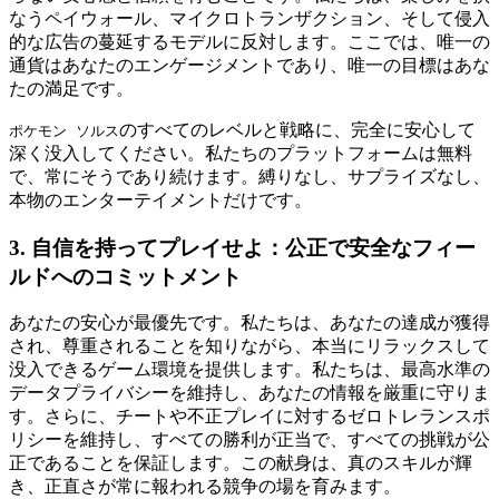
なうペイウォール、マイクロトランザクション、そして侵入
的な広告の蔓延するモデルに反対します。ここでは、唯一の
通貨はあなたのエンゲージメントであり、唯一の目標はあな
たの満足です。
のすべてのレベルと戦略に、完全に安心して
ポケモン ソルス
深く没入してください。私たちのプラットフォームは無料
で、常にそうであり続けます。縛りなし、サプライズなし、
本物のエンターテイメントだけです。
3. 自信を持ってプレイせよ：公正で安全なフィー
ルドへのコミットメント
あなたの安心が最優先です。私たちは、あなたの達成が獲得
され、尊重されることを知りながら、本当にリラックスして
没入できるゲーム環境を提供します。私たちは、最高水準の
データプライバシーを維持し、あなたの情報を厳重に守りま
す。さらに、チートや不正プレイに対するゼロトレランスポ
リシーを維持し、すべての勝利が正当で、すべての挑戦が公
正であることを保証します。この献身は、真のスキルが輝
き、正直さが常に報われる競争の場を育みます。