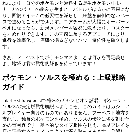
れにより、自分のポケモンと遭遇する野生ポケモン/トレー
ナーとのパワーの格差が生まれ、バトルがはるかに容易にな
り、回復アイテムの必要性を減らし、序盤を前例のないペー
スで進めることができます。コアチームが大幅にオーバーレ
ベルになったら、新規メンバーを容易に鍛えたり、ロスター
を埋めたりできます。この直感に反するアプローチにより、
進行を効率化し、序盤の揺るぎないパワー優位性を確立しま
す。
さあ、フーペストでポケモンマスターとは何かを再定義せ
よ。地域は君の戦術的輝きを待っています！
ポケモン・ソルスを極める：上級戦略
ガイド
mb-4 text-foreground">将来のチャンピオン諸君、ポケモン・
ソルスの決定版戦術解説へようこそ。このガイドはカジュア
ルプレイヤー向けのものではありません。フーペスト地方を
支配し、独自のポケモンを極め、ソルスの伝説に名を刻むた
めの青写真です。基本的なタイプ相性を超え、高度プレイを
真に定義するコアメカニクスに深く踏み込みます。分解し、