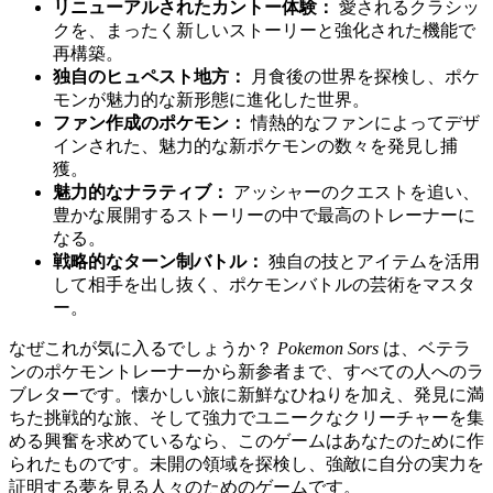
リニューアルされたカントー体験：
愛されるクラシッ
クを、まったく新しいストーリーと強化された機能で
再構築。
独自のヒュペスト地方：
月食後の世界を探検し、ポケ
モンが魅力的な新形態に進化した世界。
ファン作成のポケモン：
情熱的なファンによってデザ
インされた、魅力的な新ポケモンの数々を発見し捕
獲。
魅力的なナラティブ：
アッシャーのクエストを追い、
豊かな展開するストーリーの中で最高のトレーナーに
なる。
戦略的なターン制バトル：
独自の技とアイテムを活用
して相手を出し抜く、ポケモンバトルの芸術をマスタ
ー。
なぜこれが気に入るでしょうか？
Pokemon Sors
は、ベテラ
ンのポケモントレーナーから新参者まで、すべての人へのラ
ブレターです。懐かしい旅に新鮮なひねりを加え、発見に満
ちた挑戦的な旅、そして強力でユニークなクリーチャーを集
める興奮を求めているなら、このゲームはあなたのために作
られたものです。未開の領域を探検し、強敵に自分の実力を
証明する夢を見る人々のためのゲームです。