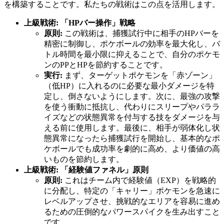
を構築することです。私たちの戦術はこの点を活用します。
上級戦術: 「HPバー操作」戦略
原則:
この戦術は、捕獲試行中に相手のHPバーを
精密に制御し、ポケボールの効率を最大化し、バ
トル時間を最小限に抑えることで、自分のポケモ
ンのPPとHPを節約することです。
実行:
まず、ターゲットポケモンを「赤ゾーン」
（低HP）に入れるのに必要な最小ダメージを特
定し、倒さないようにします。次に、最強の攻撃
を使う衝動に抵抗し、代わりにスリープやパララ
イズなどの状態異常を付与する技をダメージを与
える前に使用します。最後に、相手が弱体化し状
態異常になったら捕獲試行を開始し、基本的なポ
ケボールでも成功率を劇的に高め、より価値の高
いものを節約します。
上級戦術: 「経験値ファネル」原則
原則:
これはチーム内で経験値（EXP）を戦略的
に分配し、特定の「キャリー」ポケモンを急速に
レベルアップさせ、挑戦的なエリアを容易に進め
るための圧倒的なパワースパイクを生み出すこと
です。