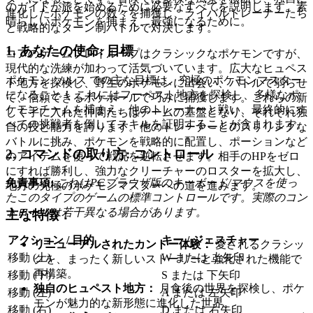
のガイドが旅を始めるために必要なすべてを説明します。素
進化したポケモンの数々を捕獲し、ライバルトレーナーたち
晴らしいポケモンを捕まえ、最強になるために。
と戦略的なターン制バトルで対決します。
1. あなたの使命: 目標
コアのゲームプレイループはクラシックなポケモンですが、
現代的な洗練が加わって活気づいています。広大なヒュペス
ポケモン ソルス での主な目標は、究極のポケモンマスター
ト地方を探検し、野生のポケモンに出会い、バトルで弱らせ
になること！ これにはフーペスト地方を探検し、多様なポ
て、信頼できるポケボールで巧みに捕獲します。これらの新
ケモンチームを捕まえ、他のトレーナーと戦い、最終的にす
しく手に入れた仲間たちはチームの基盤となり、それぞれ独
べての挑戦者を倒してスキルを証明することが含まれます。
自の技と能力を誇ります。他のトレーナーとのスリリングな
バトルに挑み、ポケモンを戦略的に配置し、ポーションなど
2. コマンドの取り方: コントロール
のアイテムを使って戦況を逆転させます。相手のHPをゼロ
にすれば勝利し、強力なクリーチャーのロスターを拡大し、
免責事項:
これはPCブラウザ版のキーボード/マウスを使っ
地方の究極のポケモンマスターへの道を進みます。
たこのタイプのゲームの標準コントロールです。実際のコン
トロールは若干異なる場合があります。
主な特徴：
アクション / 目的
キー / ジェスチャー
リニューアルされたカントー体験：
愛されるクラシッ
移動 (上)
W または 上矢印
クを、まったく新しいストーリーと強化された機能で
再構築。
移動 (下)
S または 下矢印
独自のヒュペスト地方：
月食後の世界を探検し、ポケ
移動 (左)
A または 左矢印
モンが魅力的な新形態に進化した世界。
移動 (右)
D または 右矢印