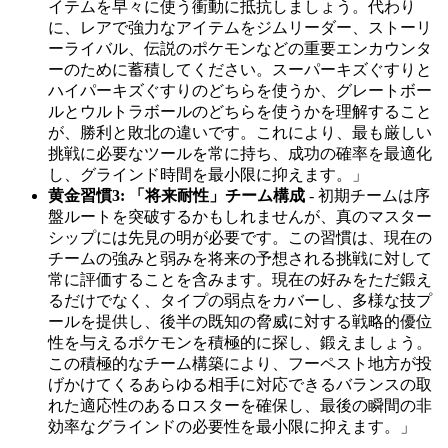
イテムを早々に使う衝動に抵抗しましょう。代わり
に、レアで強力なアイテムをジムリーダー、ストーリ
ーライバル、伝説のポケモンなどの重要エンカウンタ
ーのために蓄積してください。スーパーキズぐすりと
ハイパーキズぐすりのどちらを使うか、グレートボー
ルとウルトラボールのどちらを使うかを理解すること
が、勝利と敗北の違いです。これにより、最も厳しい
挑戦に必要なツールを常に持ち、成功の確率を最適化
し、グラインド時間を最小限に抑えます。」
黄金習慣3: 「将来耐性」チーム構成
- 初期チームは序
盤ルートを突破するかもしれませんが、真のマスター
シップには先見の明が必要です。この習慣は、現在の
チームの強みと弱みを将来の予想される挑戦に対して
常に評価することを含みます。現在の好みをただ鍛え
るだけでなく、タイプの弱点をカバーし、多様な技プ
ールを提供し、後半の既知の脅威に対する戦略的優位
性を与えるポケモンを積極的に探し、鍛えましょう。
この積極的なチーム構築により、フーペスト地方が投
げかけてくるあらゆる相手に対応できるバランスの取
れた適応性のあるロスターを確保し、最後の瞬間の非
効率なグラインドの必要性を最小限に抑えます。」