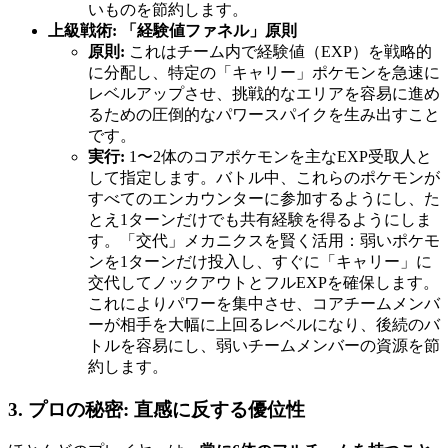
いものを節約します。
上級戦術: 「経験値ファネル」原則
原則:
これはチーム内で経験値（EXP）を戦略的
に分配し、特定の「キャリー」ポケモンを急速に
レベルアップさせ、挑戦的なエリアを容易に進め
るための圧倒的なパワースパイクを生み出すこと
です。
実行:
1〜2体のコアポケモンを主なEXP受取人と
して指定します。バトル中、これらのポケモンが
すべてのエンカウンターに参加するようにし、た
とえ1ターンだけでも共有経験を得るようにしま
す。「交代」メカニクスを賢く活用：弱いポケモ
ンを1ターンだけ投入し、すぐに「キャリー」に
交代してノックアウトとフルEXPを確保します。
これによりパワーを集中させ、コアチームメンバ
ーが相手を大幅に上回るレベルになり、後続のバ
トルを容易にし、弱いチームメンバーの資源を節
約します。
3. プロの秘密: 直感に反する優位性