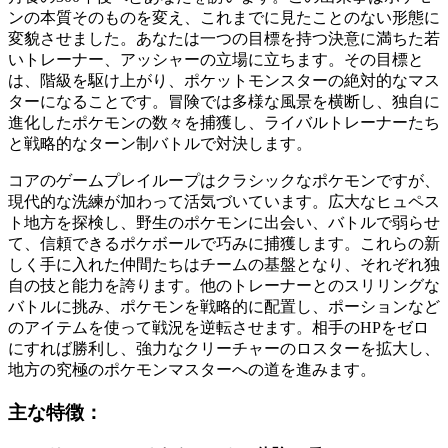
ンの本質そのものを変え、これまでに見たことのない形態に
変貌させました。あなたは一つの目標を持つ決意に満ちた若
いトレーナー、アッシャーの立場に立ちます。その目標と
は、階級を駆け上がり、ポケットモンスターの絶対的なマス
ターになることです。冒険では多様な風景を横断し、独自に
進化したポケモンの数々を捕獲し、ライバルトレーナーたち
と戦略的なターン制バトルで対決します。
コアのゲームプレイループはクラシックなポケモンですが、
現代的な洗練が加わって活気づいています。広大なヒュペス
ト地方を探検し、野生のポケモンに出会い、バトルで弱らせ
て、信頼できるポケボールで巧みに捕獲します。これらの新
しく手に入れた仲間たちはチームの基盤となり、それぞれ独
自の技と能力を誇ります。他のトレーナーとのスリリングな
バトルに挑み、ポケモンを戦略的に配置し、ポーションなど
のアイテムを使って戦況を逆転させます。相手のHPをゼロ
にすれば勝利し、強力なクリーチャーのロスターを拡大し、
地方の究極のポケモンマスターへの道を進みます。
主な特徴：