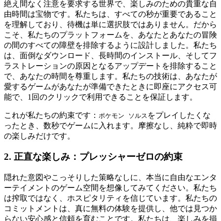
絶え間なく注意を要求する世界で、楽しみのための貴重な自
由時間は宝物です。私たちは、すべての秒が重要であること
を理解しており、待機は単に選択肢ではありません。だから
こそ、私たちのプラットフォームを、あなたとあなたの冒険
の間のすべての障壁を排除するように設計しました。私たち
は、面倒なダウンロード、長時間のインストール、そしてフ
ラストレーションの原因となるアップデートを排除すること
で、あなたの時間を尊重します。私たちの技術は、あなたが
愛するゲームがあなたが準備できたときに即座にアクセス可
能で、1回のクリックで利用できることを保証します。
これが私たちの約束です：
をプレイしたくな
ポケモン ソルス
ったとき、数秒でゲームに入れます。摩擦なし、純粋で即時
の楽しみだけです。
2. 正直な楽しみ：プレッシャーゼロの約束
隠れた意図やこっそりした策略なしに、本当に自由なエンタ
ーテイメントのゲーム空間を想像してみてください。私たち
は搾取ではなく、ホスピタリティを信じています。私たちの
コミットメントは、真に無料の体験を提供し、他では見つか
らない安心感と信頼を育むことです。私たちは、楽しみを損