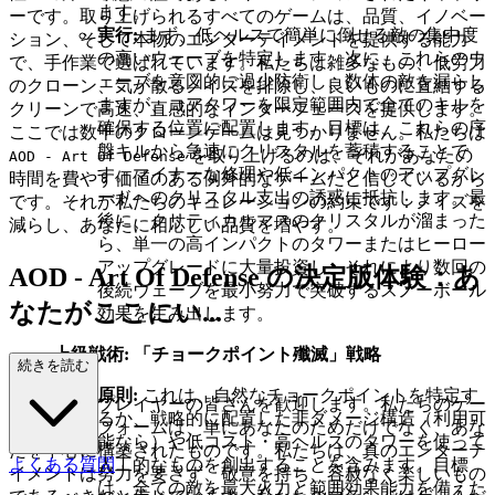
ます。
ーです。取り上げられるすべてのゲームは、品質、イノベー
実行:
まず、低ヘルスで簡単に倒せる敵の集中度
ション、そして本物のエンターテイメントを提供する能力
の高いウェーブを特定します。次に、これらのウ
で、手作業で選ばれています。私たちは雑多なもの、低労力
ェーブを意図的に過少防衛し、数体の敵を漏らし
のクローン、気が散るノイズを排除し、良いものに直結する
ますが、コアタワーを限定範囲内で全てのキルを
クリーンで高速、直感的なインターフェースを提供します。
確保する位置に配置します。目標は、これらの序
ここでは数千のクローンゲームは見つかりません。私たちは
盤キルから急速にクリスタルを蓄積することで
を取り上げるのは、それがあなたの
AOD - Art Of Defense
す。マイナーな修理や低インパクトのアップグレ
時間を費やす価値のある例外的なゲームだと信じているから
ードへのクリスタル支出の誘惑に抵抗します。最
です。それが私たちのキュレーションの約束です：ノイズを
後に、クリティカルマスのクリスタルが溜まった
減らし、あなたに相応しい品質を増やす。
ら、単一の高インパクトのタワーまたはヒーロー
アップグレードに大量投資し、それにより数回の
AOD - Art Of Defense の決定版体験：あ
後続ウェーブを最小努力で突破するスノーボール
なたがここにい...
効果を生み出します。
上級戦術: 「チョークポイント殲滅」戦略
るべき理由
続きを読む
原則:
これは、自然なチョークポイントを特定す
洗練されたプレイヤーの皆さんを歓迎します。私たちのゲー
るか、戦略的に配置した非ダメージ構造（利用可
ムプラットフォームは、単にあなたのためだけでなく、あな
能なら）や低コスト・高ヘルスのタワーを使って
たを中心に構築されたものです。私たちは、真のエンターテ
よくある質問
人工的なものを創出することを含みます。目標
イメントは努力を要さず、敬意を持ち、容赦なく楽しいもの
は、全ての敵を最大火力と範囲効果能力を備えた