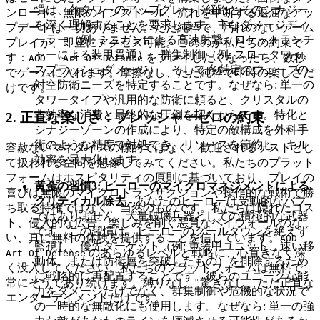
慣は、各タワーのアップグレード経路とそのシナジー
ンロード、無限のインストール、流れを中断する退屈なアッ
を深く理解することを要求します。主なダメージディ
プデートは一切ありません。ただ純粋で、汚れのないゲーム
ーラー（例: ミニガンによる高速射撃、ロケットランチ
プレイが、即座にアクセス可能。こののが私たちの約束で
ャーによる装甲貫通）、群集制御（例: スロータワー、
す：
をプレイしたくなったら、数秒
AOD - Art Of Defense
スプラッシュダメージ）、そして
各特定のウェーブ
の
でゲームに入れます。摩擦なし、ただ純粋で即時の楽しさだ
対空防衛ニーズを特定することです。なぜなら: 単一の
けです。
タワータイプや汎用的な防衛に頼ると、クリスタルの
非効率な消費と最終的な圧倒を招くからです。特化と
2. 正直な楽しさ：プレッシャーゼロの約束
シナジーゾーンの作成により、特定の敵構成を外科手
術のような精度で対処でき、リソースを節約し、キル
容赦ないマネタイズの標的ではなく、歓迎されるゲストとし
効率を最大化します。
て扱われる空間を想像してみてください。私たちのプラット
フォームはホスピタリティの原則に基づいており、プレイの
黄金の習慣3: ヒーローのマイクロマネジメントによる
喜びは無限のマイクロトランザクションや操作的な戦術で勝
クリティカル除去
- あなたのヒーローは受動的なバフ
ち取る特権ではなく、当然のものです。私たちは隠れたコス
ではありません。大量破壊兵器としての積極的な武器
ト、侵入的な広告、楽しみを削ぐ悪質なペイウォールのな
です。この習慣は、ヒーローのクールダウンを絶えず
い、真に無料の体験を提供することを信じています。
AOD -
監視し、優先ターゲット（例: 重装甲ユニット、速い移
のあらゆるレベルと戦略に、心置きなく深
Art Of Defense
動体、または防衛層を突破したもの）を排除するため
く没入してください。私たちのプラットフォームは無料で、
に戦略的に再配置することです。彼らのユニークな能
常にそうであり続けます。縛りなし、驚きなし、ただ正直な
力をダメージだけでなく、群集制御や危機的な状況で
エンターテイメントだけです。
の一時的な無敵化にも使用します。なぜなら: 単一の強