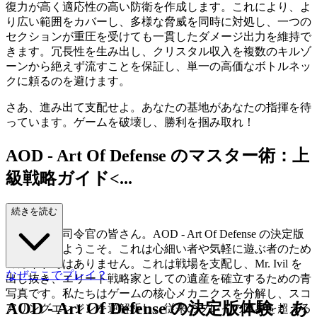
復力が高く適応性の高い防衛を作成します。これにより、よ
り広い範囲をカバーし、多様な脅威を同時に対処し、一つの
セクションが重圧を受けても一貫したダメージ出力を維持で
きます。冗長性を生み出し、クリスタル収入を複数のキルゾ
ーンから絶えず流すことを保証し、単一の高価なボトルネッ
クに頼るのを避けます。
さあ、進み出て支配せよ。あなたの基地があなたの指揮を待
っています。ゲームを破壊し、勝利を掴み取れ！
AOD - Art Of Defense のマスター術：上
級戦略ガイド<...
/h2>
続きを読む
ようこそ、司令官の皆さん。AOD - Art Of Defense の決定版
戦術解説へようこそ。これは心細い者や気軽に遊ぶ者のため
のガイドではありません。これは戦場を支配し、Mr. Ivil を
なぜここでプレイ？
出し抜き、エリート戦略家としての遺産を確立するための青
写真です。私たちはゲームの核心メカニクスを分解し、スコ
AOD - Art Of Defense の決定版体験：あ
アリングエンジンを逆解析し、従来のプレイの限界を超える