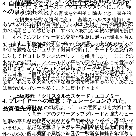
力な敵があなたのラインを壊滅させる可能性があるか
3. 自信を持ってプレイ：公正で安全なフィールド
らです。ヒーローのマイクロマネジメントにより、静
へのコミットメント
的な防衛が苦戦する脅威を外科的に除去でき、潜在的
な損失を完璧な勝利に変え、基地のヘルスを維持しま
あなたの心の平穏が最優先です。私たちはすべての勝利が努
す。これはしばしばエンドゲームのスコアに直結しま
力の成果として感じられ、すべての敗北が本物の教訓を提供
す。
し、すべてのプレイヤー間の交流が敬意に満ちた環境を育ん
でいます。私たちは公正なプレイを擁護し、あなたのデータ
2. エリート戦術：スコアリングエンジンのマスタ
を守る厳格なセキュリティ対策を施行し、チートや迷惑行為
ー
に対してゼロトレランスのポリシーを維持します。ここでの
あなたの成果は、フィールドが平らで安全だからこそ意味が
AOD のスコアリングエンジンは、リソース管理、キル効
あります。
のリーダーボードのトッ
AOD - Art Of Defense
率、ウェーブ生存の複雑なダンスです。これらの戦術は、そ
プを目指して追いかけてください。それは真のスキルテスト
れらのレバーを最大出力で活用するために設計されていま
です。私たちが安全で公正な遊び場を構築するので、あなた
す。
は自分のレガシーを築くことに集中できます。
上級戦術: 「クリスタルカスケード」エコノミー
4. プレイヤーへの敬意：キュレーションされた、
原則:
この戦術は、ゲームの意図よりも大幅に速
品質優先の世界
く高ティアのタワーアップグレードと強力なヒー
ローをアンロックするための、ハイパーアグレッ
無限の平凡な選択肢であなたを圧倒するようなことは信じて
シブな序盤クリスタル生成戦略に焦点を当てま
いません。私たちのプラットフォームは、あなたの時間と知
す。通常、基地ヘルスの一時的な犠牲を代償とし
性への深い敬意の証である、キュレーションされたギャラリ