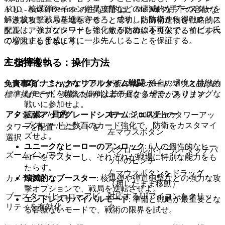
ドし、核爆弾やイオン衛星攻撃などの壊滅的なブースターを
AOD - Art Of Defense の主な目的は、Mr. Ivil の手下の容赦な
解き放ち、戦局を逆転させろ。成功した防衛から得たクリス
い波状攻撃から基地を守ることです。防御構造物を戦略的に
タルは、強力なタワーを強化するために不可欠で、イビル氏
配置・アップグレードして、敵が防御線を突破する前にすべ
の増大する脅威に常に一歩先んじることを保証する。
てを阻止しましょう。
主な特徴：
2. 指揮を執る：操作方法
ダイナミックなリアルタイム戦闘
: 独自の環境と挑戦的
免責事項：
これはPCブラウザ版のキーボード/マウス向けの
なモードを備えた500以上のセクターで、スリリングな
標準操作です。実際の操作は若干異なる場合があります。
戦いに参加せよ。
アクション / 目的
キー / ジェスチャー
拡張アップグレードシステム
: 1,000以上のタワーアッ
プグレードと数百のカード強化で、防衛をカスタマイ
タワーを配置 / ユニットを
左マウスボタン
ズせよ。
選択
ユニークなヒーローのアンロック
: 6人の個性的なヒー
スクロールホイール / タッチパ
ズームイン/アウト
ローをマスターし、それぞれが戦場に特別な能力をも
ッドのピンチ
たらす。
左マウスボタンをドラッグ
壊滅的なブースター
: 核爆弾や弾道砲撃などの強力な攻
カメラ移動
（押したまま移動）
撃オプションで、戦局を逆転させよ。
ブースター / ヒーローアビ
対応するUIアイコンをクリッ
エンドレスサバイバルモード
: 準備と戦略が最重要とな
リティを有効化
ク
る容赦ないモードで、戦術の限界を試せ。