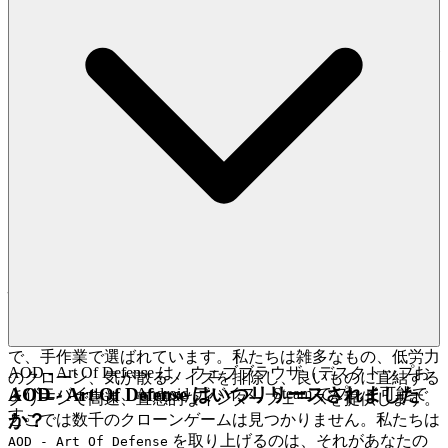
を守る厳格なセキュリティ対策を施行し、チートや迷惑行為
に対してゼロトレランスのポリシーを維持します。ここでの
あなたの成果は、フィールドが平らで安全だからこそ意味が
あります。
のリーダーボードのトッ
AOD - Art Of Defense
プを目指して追いかけてください。それは真のスキルテスト
です。私たちが安全で公正な遊び場を構築するので、あなた
は自分のレガシーを築くことに集中できます。
4. プレイヤーへの敬意：キュレーションされた、
品質優先の世界
無限の平凡な選択肢であなたを圧倒するようなことは信じて
いません。私たちのプラットフォームは、あなたの時間と知
性への深い敬意の証である、キュレーションされたギャラリ
ーです。取り上げられるすべてのゲームは、品質、イノベー
ション、そして本物のエンターテイメントを提供する能力
で、手作業で選ばれています。私たちは雑多なもの、低労力
AOD - Art Of Defense は、ウェブブラウザ（デスクトップお
のクローン、気が散るノイズを排除し、良いものに直結する
AOD - Art Of Defense はいつリリースされました
よびモバイル）、Android デバイス、Steam でプレイ可能で
クリーンで高速、直感的なインターフェースを提供します。
す。
か？
ここでは数千のクローンゲームは見つかりません。私たちは
を取り上げるのは、それがあなたの
AOD - Art Of Defense