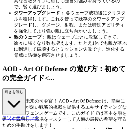
異なる敵タイプに対して独自の強みを持っているの
で、賢く選びましょう。
タワーアップグレード：
各ウェーブ成功後にクリスタ
ルを獲得します。これを使って既存のタワーをアップ
グレードし、ダメージ、射程、または特殊アビリティ
を強化してより強い敵に立ち向かいましょう。
敵のウェーブ：
敵はウェーブごとに攻撃してきて、
徐々に強くなり数も増えます。たとえ1体でも敵が基地
に到達して破壊するとミッション失敗です。進化する
脅威に防御を適応させましょう。
AOD - Art Of Defense の遊び方：初めて
の完全ガイド<...
/h2>
続きを読む
ようこそ、未来の司令官！ AOD - Art Of Defense は、簡単に
始められるが深い戦略的挑戦を提供するエキサイティングな
タワーディフェンスゲームです。このガイドでは基本を順を
コツとテクニック
追って説明し、戦場をマスターして人類の最後の希望を守る
ための手助けをします！