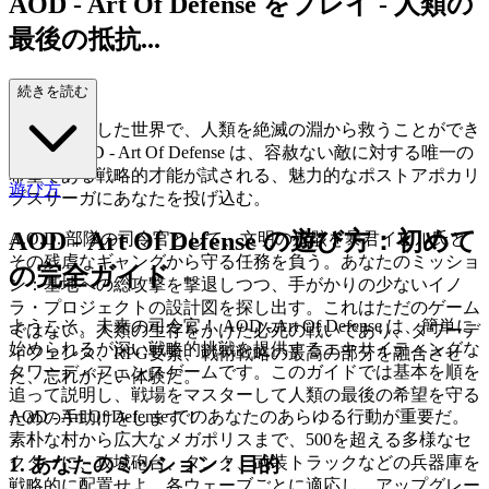
AOD - Art Of Defense をプレイ - 人類の
最後の抵抗...
！
続きを読む
混沌に荒廃した世界で、人類を絶滅の淵から救うことができ
るか？ AOD - Art Of Defense は、容赦ない敵に対する唯一の
希望である戦略的才能が試される、魅力的なポストアポカリ
遊び方
プスサーガにあなたを投げ込む。
AOD - Art Of Defense の遊び方：初めて
A.O.D. 部隊の司令官として、文明の残骸を暴君イビル氏と
その残虐なギャングから守る任務を負う。あなたのミッショ
の完全ガイド
ン：基地への総攻撃を撃退しつつ、手がかりの少ないイノ
ラ・プロジェクトの設計図を探し出す。これはただのゲーム
ようこそ、未来の司令官！ AOD - Art Of Defense は、簡単に
ではない。人類の生存をかけた必死の戦いであり、タワーデ
始められるが深い戦略的挑戦を提供するエキサイティングな
ィフェンス、RPG要素、戦術戦略の最高の部分を融合させ
タワーディフェンスゲームです。このガイドでは基本を順を
た、忘れがたい体験だ。
追って説明し、戦場をマスターして人類の最後の希望を守る
AOD - Art Of Defense でのあなたのあらゆる行動が重要だ。
ための手助けをします！
素朴な村から広大なメガポリスまで、500を超える多様なセ
1. あなたのミッション：目的
クターに、攻城砲台、タンク、武装トラックなどの兵器庫を
戦略的に配置せよ。各ウェーブごとに適応し、アップグレー