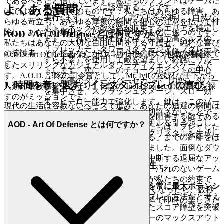
であるべきだと信じています。私たちのブランドはゲームだ
集中キルゾーンに誘導することです。
よくある質問
けではなく、哲学そのものです：私たちはあらゆる障害、あ
実行:
まず、マップレイアウトを分析し、自然な
らゆる苛立ち、あらゆる摩擦の瞬間を細心の注意を払って排
ボトルネックや敵経路が収束するエリアを特定し
除し、あなたの集中をプレイの興奮そのものに保つのです。
AOD - Art Of Defense とは何ですか？
ます。これらが不十分なら、安価で高ヘルスの
私たちはあなたの大切な自由時間を守る守護者、純粋な喜び
「ブロッカー」タワー（ダメージアップグレード
の擁護者、そしてあなたが真に居心地の良い体験の建築家で
AOD - Art Of Defense は、ポストアポカリプス世界を舞台に
すら不要）を使用して敵を望ましい経路にリルー
す。
したスリリングなカジュアルタワーディフェンスゲームで
トします。次に、このチョークポイントの中心
す。A.O.D. 部隊の司令官として、Mr. Ivil の残忍な手下から
に、最高のダメージパーセカンド（DPS）タワー
1. 時間を奪い返す：インスタントプレイの喜び
人類の最後の希望を守り、伝説の Inola Project の設計図を探
を集中させ、スプラッシュダメージ、スロー効
すのがミッションです。
果、ヒーロー能力で強化します。鍵は、このゾー
現代の生活は容赦ないペースで進み、あなたの逃避の瞬間は
ンを生きて通過できる敵を一切許さないことで
神聖なものです。私たちは待機が楽しみを阻害する敵である
す。これにより、常時マルチキルを引き起こし、
AOD - Art Of Defense とは何ですか？
ことを理解しています。だからこそ、私たちは「プレイした
効率的な敵殲滅からボーナスクリスタルを生成し
い」と思う気持ちから「実際にプレイする」までの距離をほ
ます。
ぼゼロにしたプラットフォームを構築しました。面倒なダウ
ンロード、無限のインストール、流れを中断する退屈なアッ
3. プロの秘密：直感に反する優位性
プデートは一切ありません。ただ純粋で、汚れのないゲーム
プレイが、即座にアクセス可能。こののが私たちの約束で
ほとんどのプレイヤーは、
既存のタワーを常に最大ポテンシ
す：
をプレイしたくなったら、数秒
AOD - Art Of Defense
ャルまでアップグレードする
のが最善のプレイ方法だと考え
でゲームに入れます。摩擦なし、ただ純粋で即時の楽しさだ
ています。彼らは間違っています。狂ったスコア障壁を突破
けです。
する真の秘密は、その逆です：序盤に単一のマックスアウト