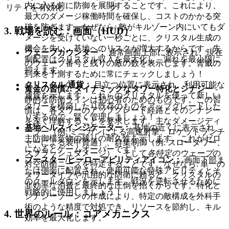
内に入る前に防御を展開することです。これにより、
リティを有効化
ク
最大のダメージ稼働時間を確保し、コストのかかる突
破を防ぎます。なぜなら: 敵がキルゾーン内にいてもダ
3. 戦場を読む：画面（HUD）
メージを受けていない一秒ごとに、クリスタル生成の
機会を失い、基地へのリスクが増大するからです。先
ウェーブカウンター：
通常画面上部に表示され、現在
制配置はクリスタル収入を最大化し、漏れを最小限に
のウェーブ番号と残りの敵の数を表示します。脅威の
抑えます。
到来を予測するために常にチェックしましょう！
クリスタル/通貨：
目立つ位置に表示され、利用可能な
黄金の習慣2: ダイナミックなタワー特化とシナジー
-
通貨を示します。これらのクリスタルを使って新しい
静的な防衛ラインは初心者のためのものです。この習
タワーを構築したり既存のものをアップグレードした
慣は、各タワーのアップグレード経路とそのシナジー
りするので、賢く管理しましょう！
を深く理解することを要求します。主なダメージディ
基地ヘルスインジケーター：
基地の近くに表示され、
ーラー（例: ミニガンによる高速射撃、ロケットランチ
主防御構造物の残りの耐久性を示します。これがゼロ
ャーによる装甲貫通）、群集制御（例: スロータワー、
になるとゲームオーバーです！
スプラッシュダメージ）、そして
各特定のウェーブ
の
ブースター/ヒーローアビリティアイコン：
画面下部ま
対空防衛ニーズを特定することです。なぜなら: 単一の
たは側面に配置され、使用可能な特殊アビリティとそ
タワータイプや汎用的な防衛に頼ると、クリスタルの
のクールダウンを示します。戦況を逆転させるために
非効率な消費と最終的な圧倒を招くからです。特化と
戦略的に使用しましょう！
シナジーゾーンの作成により、特定の敵構成を外科手
術のような精度で対処でき、リソースを節約し、キル
4. 世界のルール：コアメカニクス
効率を最大化します。