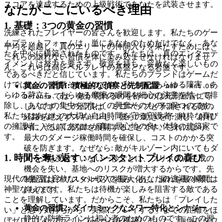
スコアを達成するための上級戦術であなたを武装させます。
なたがここにいるべき理由
1. 基礎：3つの黄金の習慣
洗練されたプレイヤーの皆さんを歓迎します。私たちのゲー
ムプラットフォームは、単にあなたのためだけでなく、あな
平均を超越し、真のエリートの仲間入りを果たすためには、
たを中心に構築されたものです。私たちは、真のエンターテ
これらの譲れない習慣を体に染み込ませなければなりませ
イメントは努力を要さず、敬意を持ち、容赦なく楽しいもの
ん。これらは高レベルプレイの基盤となる岩盤です。
であるべきだと信じています。私たちのブランドはゲームだ
けではなく、哲学そのものです：私たちはあらゆる障害、あ
黄金の習慣1: 積極的な偵察と先制配置
-
AOD - Art Of
らゆる苛立ち、あらゆる摩擦の瞬間を細心の注意を払って排
では、敵が現れるのを待つのは死刑宣告に等
Defense
除し、あなたの集中をプレイの興奮そのものに保つのです。
しいです。この習慣は、ミニマップと予測される敵の
私たちはあなたの大切な自由時間を守る守護者、純粋な喜び
経路を絶えずスキャンし、彼らの動きを予測し、射程
の擁護者、そしてあなたが真に居心地の良い体験の建築家で
内に入る前に防御を展開することです。これにより、
す。
最大のダメージ稼働時間を確保し、コストのかかる突
破を防ぎます。なぜなら: 敵がキルゾーン内にいてもダ
1. 時間を奪い返す：インスタントプレイの喜び
メージを受けていない一秒ごとに、クリスタル生成の
機会を失い、基地へのリスクが増大するからです。先
現代の生活は容赦ないペースで進み、あなたの逃避の瞬間は
制配置はクリスタル収入を最大化し、漏れを最小限に
神聖なものです。私たちは待機が楽しみを阻害する敵である
抑えます。
ことを理解しています。だからこそ、私たちは「プレイした
黄金の習慣2: ダイナミックなタワー特化とシナジー
-
い」と思う気持ちから「実際にプレイする」までの距離をほ
静的な防衛ラインは初心者のためのものです。この習
ぼゼロにしたプラットフォームを構築しました。面倒なダウ