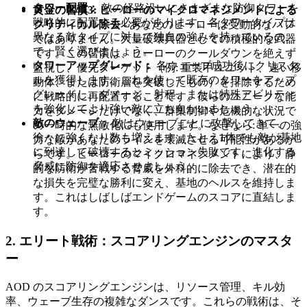
タワー配置：
敵の経路沿いにさまざまな防御タワーを
黄金の習慣3: ヒーローのマイクロマネジメントによる
戦略的に配置する必要があります。各タワータイプは
クリティカル除去
- あなたのヒーローは受動的なバフ
異なる敵タイプに対して独自の強みを持っているの
ではありません。大量破壊兵器としての積極的な武器
で、賢く選びましょう。
です。この習慣は、ヒーローのクールダウンを絶えず
タワーアップグレード：
各ウェーブ成功後にクリスタ
監視し、優先ターゲット（例: 重装甲ユニット、速い移
ルを獲得します。これを使って既存のタワーをアップ
動体、または防衛層を突破したもの）を排除するため
グレードし、ダメージ、射程、または特殊アビリティ
に戦略的に再配置することです。彼らのユニークな能
を強化してより強い敵に立ち向かいましょう。
力をダメージだけでなく、群集制御や危機的な状況で
敵のウェーブ：
敵はウェーブごとに攻撃してきて、
の一時的な無敵化にも使用します。なぜなら: 単一の強
徐々に強くなり数も増えます。たとえ1体でも敵が基地
力な敵があなたのラインを壊滅させる可能性があるか
に到達して破壊するとミッション失敗です。進化する
らです。ヒーローのマイクロマネジメントにより、静
脅威に防御を適応させましょう。
的な防衛が苦戦する脅威を外科的に除去でき、潜在的
な損失を完璧な勝利に変え、基地のヘルスを維持しま
す。これはしばしばエンドゲームのスコアに直結しま
す。
2. エリート戦術：スコアリングエンジンのマスタ
ー
AOD のスコアリングエンジンは、リソース管理、キル効
率、ウェーブ生存の複雑なダンスです。これらの戦術は、そ