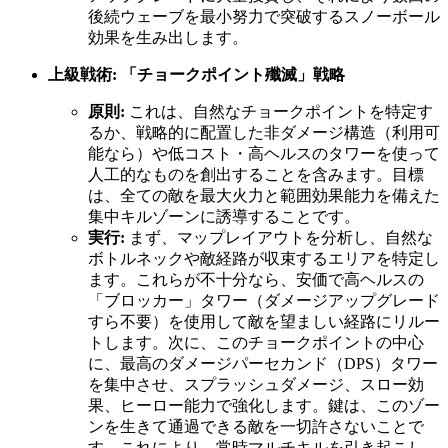
後続ウェーブを最小努力で突破するスノーボール
効果を生み出します。
上級戦術: 「チョークポイント殲滅」戦略
原則:
これは、自然なチョークポイントを特定す
るか、戦略的に配置した非ダメージ構造（利用可
能なら）や低コスト・高ヘルスのタワーを使って
人工的なものを創出することを含みます。目標
は、全ての敵を最大火力と範囲効果能力を備えた
集中キルゾーンに誘導することです。
実行:
まず、マップレイアウトを分析し、自然な
ボトルネックや敵経路が収束するエリアを特定し
ます。これらが不十分なら、安価で高ヘルスの
「ブロッカー」タワー（ダメージアップグレード
すら不要）を使用して敵を望ましい経路にリルー
トします。次に、このチョークポイントの中心
に、最高のダメージパーセカンド（DPS）タワー
を集中させ、スプラッシュダメージ、スロー効
果、ヒーロー能力で強化します。鍵は、このゾー
ンを生きて通過できる敵を一切許さないことで
す。これにより、常時マルチキルを引き起こし、