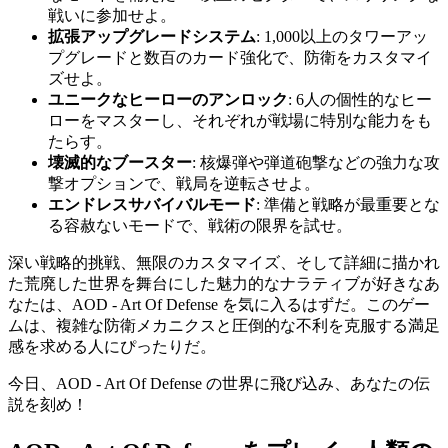
戦いに参加せよ。
拡張アップグレードシステム
: 1,000以上のタワーアッ
プグレードと数百のカード強化で、防衛をカスタマイ
ズせよ。
ユニークなヒーローのアンロック
: 6人の個性的なヒー
ローをマスターし、それぞれが戦場に特別な能力をも
たらす。
壊滅的なブースター
: 核爆弾や弾道砲撃などの強力な攻
撃オプションで、戦局を逆転させよ。
エンドレスサバイバルモード
: 準備と戦略が最重要とな
る容赦ないモードで、戦術の限界を試せ。
深い戦略的挑戦、無限のカスタマイズ、そして詳細に描かれ
た荒廃した世界を舞台にした魅力的なナラティブが好きなあ
なたは、AOD - Art Of Defense を気に入るはずだ。このゲー
ムは、複雑な防衛メカニクスと圧倒的な不利を克服する満足
感を求める人にぴったりだ。
今日、AOD - Art Of Defense の世界に飛び込み、あなたの伝
説を刻め！