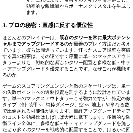
効率的な敵殲滅からボーナスクリスタルを生成し
ます。
3. プロの秘密：直感に反する優位性
ほとんどのプレイヤーは、
既存のタワーを常に最大ポテンシ
ャルまでアップグレードする
のが最善のプレイ方法だと考え
ています。彼らは間違っています。狂ったスコア障壁を突破
する真の秘密は、その逆です：序盤に単一のマックスアウト
タワーよりも、戦略的な
新しい
タワー配置と多様な低～中テ
ィアアップグレードを優先することです。なぜこれが機能す
るのか：
ゲームのスコアリングエンジンと敵のスケーリングは、単一
の失敗ポイントへの過剰投資を罰するように設計されていま
す。単一のマックスアウトタワーこそ強力ですが、特定の敵
タイプ（例: 装甲 vs. 純粋ダメージ、空 vs. 地上）や単なる数
で圧倒される可能性があります。最終アップグレードティア
のコスト対効果比はしばしば大幅に低下します。多層的な防
衛ライン全体に、多様な低～中ティアアップグレードを施し
た
より多くの
タワーを戦略的に配置することで、はるかに回