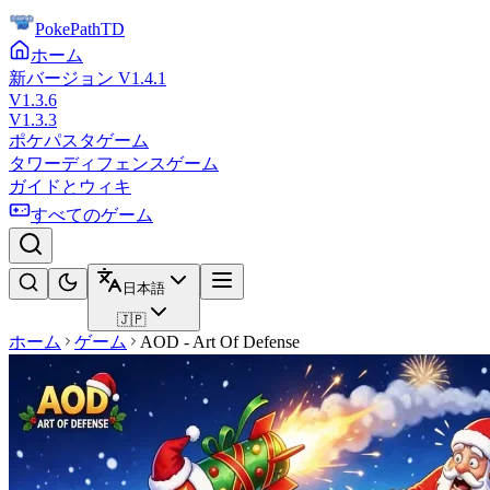
PokePathTD
ホーム
新バージョン V1.4.1
V1.3.6
V1.3.3
ポケパスタゲーム
タワーディフェンスゲーム
ガイドとウィキ
すべてのゲーム
日本語
🇯🇵
ホーム
ゲーム
AOD - Art Of Defense