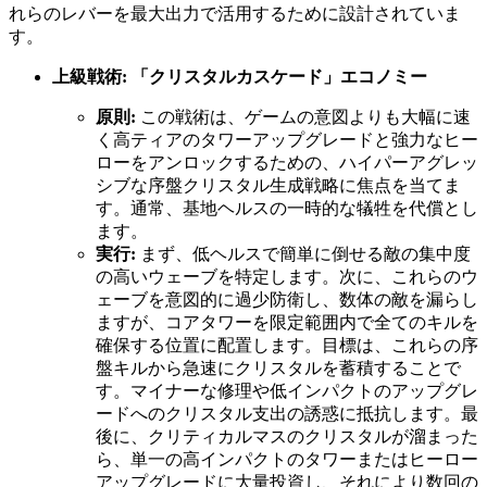
れらのレバーを最大出力で活用するために設計されていま
す。
上級戦術: 「クリスタルカスケード」エコノミー
原則:
この戦術は、ゲームの意図よりも大幅に速
く高ティアのタワーアップグレードと強力なヒー
ローをアンロックするための、ハイパーアグレッ
シブな序盤クリスタル生成戦略に焦点を当てま
す。通常、基地ヘルスの一時的な犠牲を代償とし
ます。
実行:
まず、低ヘルスで簡単に倒せる敵の集中度
の高いウェーブを特定します。次に、これらのウ
ェーブを意図的に過少防衛し、数体の敵を漏らし
ますが、コアタワーを限定範囲内で全てのキルを
確保する位置に配置します。目標は、これらの序
盤キルから急速にクリスタルを蓄積することで
す。マイナーな修理や低インパクトのアップグレ
ードへのクリスタル支出の誘惑に抵抗します。最
後に、クリティカルマスのクリスタルが溜まった
ら、単一の高インパクトのタワーまたはヒーロー
アップグレードに大量投資し、それにより数回の