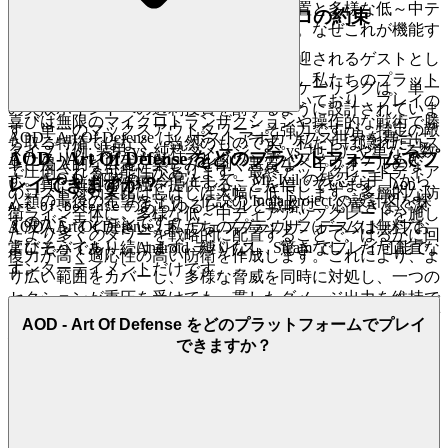
タワーよりも、戦略的な
新しい
タワー配置と多様な低～中テ
2. 正直な楽しさ：プレッシャーゼロの約束
ィアアップグレードを優先することです。なぜこれが機能す
るのか：
容赦ないマネタイズの標的ではなく、歓迎されるゲストとし
て扱われる空間を想像してみてください。私たちのプラット
ゲームのスコアリングエンジンと敵のスケーリングは、単一
フォームはホスピタリティの原則に基づいており、プレイの
の失敗ポイントへの過剰投資を罰するように設計されていま
喜びは無限のマイクロトランザクションや操作的な戦術で勝
す。単一のマックスアウトタワーこそ強力ですが、特定の敵
AOD - Art Of Defense は、ポストアポカリプス世界を舞台に
ち取る特権ではなく、当然のものです。私たちは隠れたコス
タイプ（例: 装甲 vs. 純粋ダメージ、空 vs. 地上）や単なる数
AOD - Art Of Defense をどのプラットフォームでプ
したスリリングなカジュアルタワーディフェンスゲームで
ト、侵入的な広告、楽しみを削ぐ悪質なペイウォールのな
で圧倒される可能性があります。最終アップグレードティア
す。A.O.D. 部隊の司令官として、Mr. Ivil の残忍な手下から
レイできますか？
い、真に無料の体験を提供することを信じています。
AOD -
のコスト対効果比はしばしば大幅に低下します。多層的な防
人類の最後の希望を守り、伝説の Inola Project の設計図を探
のあらゆるレベルと戦略に、心置きなく深
Art Of Defense
衛ライン全体に、多様な低～中ティアアップグレードを施し
すのがミッションです。
く没入してください。私たちのプラットフォームは無料で、
AOD - Art Of Defense は、ウェブブラウザ（デスクトップお
た
より多くの
タワーを戦略的に配置することで、はるかに回
常にそうであり続けます。縛りなし、驚きなし、ただ正直な
よびモバイル）、Android デバイス、Steam でプレイ可能で
復力が高く適応性の高い防衛を作成します。これにより、よ
エンターテイメントだけです。
す。
り広い範囲をカバーし、多様な脅威を同時に対処し、一つの
セクションが重圧を受けても一貫したダメージ出力を維持で
3. 自信を持ってプレイ：公正で安全なフィールド
きます。冗長性を生み出し、クリスタル収入を複数のキルゾ
AOD - Art Of Defense をどのプラットフォームでプレイ
へのコミットメント
ーンから絶えず流すことを保証し、単一の高価なボトルネッ
できますか？
クに頼るのを避けます。
あなたの心の平穏が最優先です。私たちはすべての勝利が努
さあ、進み出て支配せよ。あなたの基地があなたの指揮を待
力の成果として感じられ、すべての敗北が本物の教訓を提供
っています。ゲームを破壊し、勝利を掴み取れ！
し、すべてのプレイヤー間の交流が敬意に満ちた環境を育ん
でいます。私たちは公正なプレイを擁護し、あなたのデータ