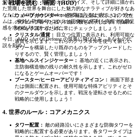
深い戦略的挑戦、無限のカスタマイズ、そして詳細に描かれ
3. 戦場を読む：画面（HUD）
た荒廃した世界を舞台にした魅力的なナラティブが好きなあ
なたは、AOD - Art Of Defense を気に入るはずだ。このゲー
ウェーブカウンター：
通常画面上部に表示され、現在
ムは、複雑な防衛メカニクスと圧倒的な不利を克服する満足
のウェーブ番号と残りの敵の数を表示します。脅威の
感を求める人にぴったりだ。
到来を予測するために常にチェックしましょう！
クリスタル/通貨：
目立つ位置に表示され、利用可能な
今日、AOD - Art Of Defense の世界に飛び込み、あなたの伝
通貨を示します。これらのクリスタルを使って新しい
説を刻め！
タワーを構築したり既存のものをアップグレードした
りするので、賢く管理しましょう！
基地ヘルスインジケーター：
基地の近くに表示され、
主防御構造物の残りの耐久性を示します。これがゼロ
になるとゲームオーバーです！
ブースター/ヒーローアビリティアイコン：
画面下部ま
たは側面に配置され、使用可能な特殊アビリティとそ
のクールダウンを示します。戦況を逆転させるために
戦略的に使用しましょう！
4. 世界のルール：コアメカニクス
タワー配置：
敵の経路沿いにさまざまな防御タワーを
戦略的に配置する必要があります。各タワータイプは