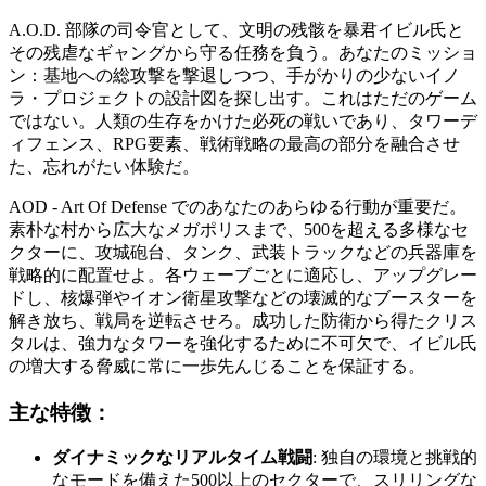
A.O.D. 部隊の司令官として、文明の残骸を暴君イビル氏と
その残虐なギャングから守る任務を負う。あなたのミッショ
ン：基地への総攻撃を撃退しつつ、手がかりの少ないイノ
ラ・プロジェクトの設計図を探し出す。これはただのゲーム
ではない。人類の生存をかけた必死の戦いであり、タワーデ
ィフェンス、RPG要素、戦術戦略の最高の部分を融合させ
た、忘れがたい体験だ。
AOD - Art Of Defense でのあなたのあらゆる行動が重要だ。
素朴な村から広大なメガポリスまで、500を超える多様なセ
クターに、攻城砲台、タンク、武装トラックなどの兵器庫を
戦略的に配置せよ。各ウェーブごとに適応し、アップグレー
ドし、核爆弾やイオン衛星攻撃などの壊滅的なブースターを
解き放ち、戦局を逆転させろ。成功した防衛から得たクリス
タルは、強力なタワーを強化するために不可欠で、イビル氏
の増大する脅威に常に一歩先んじることを保証する。
主な特徴：
ダイナミックなリアルタイム戦闘
: 独自の環境と挑戦的
なモードを備えた500以上のセクターで、スリリングな