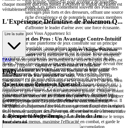
fois acquise, utilisez-la pour accéder à de nouvelles
chaque moment que vous passez à explorer la région de Hoenn est
zones. Ces zones contiennent souvent des Pokémon
véritablement enrichissant.
sauvages plus forts et des dresseurs, offrant une source
riche d'expérience et de potentiels nouveaux membres
L'Expérience Définitive de Pokemon Q...
d'équipe pour sur-niveler votre roster actuel avant
d'affronter le leader d'arène avec une force écrasante.
uetzal : Pourquoi Vous Appartenez Ici
Lire la suite
3. Le Secret des Pros : Un Avantage Contre-Intuitif
Bienvenue sur une plateforme de jeux construite sur un principe
unique et inébranlable : nous gérons toute la friction, afin que vous
La plupart des joueurs pensent que
capturer chaque Pokémon
puissiez vous concentrer entièrement sur le plaisir. Dans un monde
unique rencontré
est la meilleure façon de jouer. Ils se trompent.
encombré de complexité, nous sommes votre sanctuaire de jeu
FAQ
Le vrai secret pour briser les barrières de scores les plus élevées est
fluide. Nous croyons que votre précieux temps de loisir devrait être
de faire l'opposé :
capturer sélectivement et relâcher
consacré à l'immersion dans l'aventure, et non à lutter contre des
FAQ
impitoyablement les Pokémon en fonction de leur utilité
téléchargements, des installations ou des frais cachés. Notre
immédiate et de leur potentiel de stats
. Voici pourquoi cela
engagement est de vous offrir une expérience de jeu inégalée, où
fonctionne : La gestion d'inventaire et les systèmes PC du jeu, bien
Qu'est-ce que Pokemon Quetzal ?
chaque clic vous rapproche de la joie, et où chaque obstacle est
que apparemment anodins, pénalisent subtilement le temps passé à
minutieusement éliminé. Ce n'est pas seulement une plateforme ;
organiser et gérer une collection inutilement grande. Chaque instant
c'est une promesse – une promesse de confiance, de respect et
Pokemon Quetzal est un jeu Pokemon Gameboy émulé en ligne
passé dans les menus est un instant non passé à combattre, à gagner
d'appartenance, commençant avec des jeux comme Pokemon
gratuit que vous pouvez jouer directement dans votre navigateur. Il
de l'XP, à progresser. Les joueurs d'élite se concentrent sur
Quetzal.
est inspiré de Pokemon Emerald et vous permet d'explorer la région
l'acquisition uniquement des Pokémon qui contribuent directement à
de Hoenn, de capturer des Pokemon, de combattre des dresseurs et
leurs besoins tactiques actuels ou qui offrent une mise à niveau claire
1. Récupérez Votre Temps : La Joie du Jeu
de devenir un Maître Pokemon !
et supérieure. Cette approche maigre et méchante minimise le temps
Instantané
passé dans les menus, maximise l'efficacité en combat, et garde le
focus fermement sur le chemin critique de l'accumulation