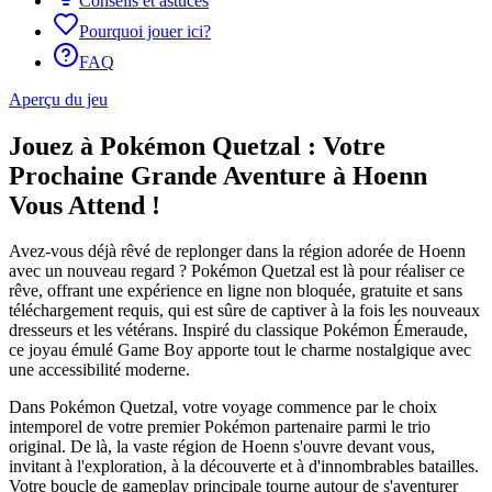
Conseils et astuces
Pourquoi jouer ici?
FAQ
Aperçu du jeu
Jouez à Pokémon Quetzal : Votre
Prochaine Grande Aventure à Hoenn
Vous Attend !
Avez-vous déjà rêvé de replonger dans la région adorée de Hoenn
avec un nouveau regard ? Pokémon Quetzal est là pour réaliser ce
rêve, offrant une expérience en ligne non bloquée, gratuite et sans
téléchargement requis, qui est sûre de captiver à la fois les nouveaux
dresseurs et les vétérans. Inspiré du classique Pokémon Émeraude,
ce joyau émulé Game Boy apporte tout le charme nostalgique avec
une accessibilité moderne.
Dans Pokémon Quetzal, votre voyage commence par le choix
intemporel de votre premier Pokémon partenaire parmi le trio
original. De là, la vaste région de Hoenn s'ouvre devant vous,
invitant à l'exploration, à la découverte et à d'innombrables batailles.
Votre boucle de gameplay principale tourne autour de s'aventurer