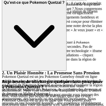
Qu'est-ce que Pokemon Quetzal ?
d'expérience. Il ne s'agit pas de collectionner ; il s'agit de conquérir.
Dans nos vies à un rythme effréné, chaque moment de temps libre
est un trésor. Pourquoi le gaspiller en attendant ? Nous comprenons
Maintenant, allez-y et prouvez votre valeur. La région de Hoenn
la frustration de l'anticipation qui se transforme en agacement
attend son vrai champion.
lorsque vous naviguez à travers des téléchargements fastidieux et
des installations longues. Notre plateforme est conçue pour éliminer
ces obstacles, en respectant votre temps comme notre devise la plus
précieuse. Nous croyons que la distance entre « Je veux jouer » et «
Je joue » devrait être négligeable.
Voici notre promesse : quand vous voulez jouer à
Pokemon
, vous êtes dans le jeu en quelques secondes. Pas de
Quetzal
friction, juste du plaisir pur et immédiat. Notre technologie « iframe
» signifie pas de téléchargements, pas d'installations – cliquez
simplement et embarquez pour votre aventure dans la région de
Hoenn, instantanément.
2. Un Plaisir Honnête : La Promesse Sans Pression
Pokemon Quetzal est un jeu Pokemon Gameboy émulé en ligne
gratuit que vous pouvez jouer directement dans votre navigateur. Il
Ai-je besoin de télécharger quelque chose pour jouer
Imaginez un espace où le divertissement arrive sans arrière-pensées
est inspiré de Pokemon Emerald et vous permet d'explorer la région
cachées, où la générosité est la norme, et non une vente
à Pokemon Quetzal ?
de Hoenn, de capturer des Pokemon, de combattre des dresseurs et
additionnelle. Nous vous offrons cette tranquillité d'esprit. D'autres
de devenir un Maître Pokemon !
plateformes pourraient vous attirer pour ensuite vous imposer des
Non, vous n'avez pas besoin de télécharger quoi que ce soit !
abonnements, des paywalls ou des publicités incessantes. Nous
Pokemon Quetzal est un jeu en ligne que vous pouvez jouer
croyons en une hospitalité honnête – une expérience véritablement
directement dans votre navigateur web, sans blocage et gratuitement.