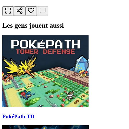
Les gens jouent aussi
PokéPath TD