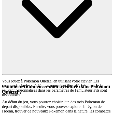
Vous jouez à Pokemon Quetzal en utilisant votre clavier. Les
raccourcis clavier spécifiques pourraient être affichés dans le jeu ou
Comment commencer mon aventure dans Pokemon
souvent personnalisés dans les paramètres de l'émulateur s'ils sont
Quetzal ?
disponibles.
Au début du jeu, vous pourrez choisir l'un des trois Pokemon de
départ disponibles. Ensuite, vous pouvez explorer la région de
Hoenn, trouver de nouveaux Pokemon dans la nature, les combattre