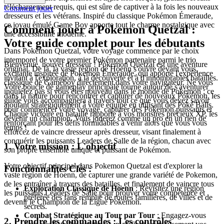
téléchargement requis, qui est sûre de captiver à la fois les nouveaux
Comment jouer
dresseurs et les vétérans. Inspiré du classique Pokémon Émeraude,
ce joyau émulé Game Boy apporte tout le charme nostalgique avec
Comment jouer à Pokemon Quetzal :
une accessibilité moderne.
Votre guide complet pour les débutants
Dans Pokémon Quetzal, votre voyage commence par le choix
intemporel de votre premier Pokémon partenaire parmi le trio
Bienvenue, nouvel dresseur ! Pokemon Quetzal est une aventure
original. De là, la vaste région de Hoenn s'ouvre devant vous,
excitante inspirée de Pokemon Émeraude, qui apporte l'expérience
invitant à l'exploration, à la découverte et à d'innombrables batailles.
classique de Gameboy directement dans votre navigateur. Ne vous
Votre boucle de gameplay principale tourne autour de s'aventurer
inquiétez pas si vous êtes nouveau dans le monde de Pokemon ; ce
dans la nature pour rencontrer et capturer de nouveaux Pokémon, les
guide vous accompagnera à travers tout ce que vous devez savoir
ajoutant stratégiquement à votre équipe en utilisant des Poké Balls.
pour commencer votre voyage, capturer des Pokemon puissants et
Chaque victoire en bataille rapporte à vos monstres précieux XP, les
devenir un champion. Vous jouerez comme un pro en un rien de
renforçant pour les défis formidables à venir alors que vous vous
temps !
efforcez de vaincre dresseur après dresseur, visant finalement à
conquérir les puissants Leaders de Salle de la région, chacun avec
1. Votre mission : L'objectif
son propre ensemble unique et puissant de Pokémon.
Votre objectif principal dans Pokemon Quetzal est d'explorer la
Fonctionnalités Clés :
vaste région de Hoenn, de capturer une grande variété de Pokemon,
de les entraîner à travers des batailles, et finalement de vaincre tous
Exploration Classique de Hoenn
: Revisitez une région
les puissants Leaders de Salle pour prouver votre compétence et
préférée des fans remplie de routes familières, de villes et de
devenir le Champion de la Ligue Pokemon.
secrets.
Combat Stratégique au Tour par Tour
: Engagez-vous
2. Prendre les commandes : Les contrôles