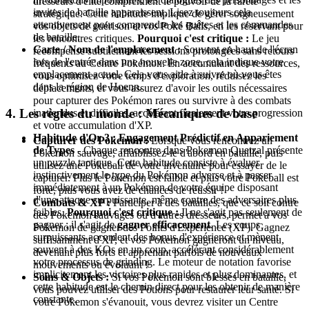
dresseurs d'élite comprennent le pouvoir de la rareté
invites de bataille apparaissent. Lisez toujours cela
stratégique. Cette habitude implique de gérer soigneusement
attentivement pour comprendre les quêtes et les commandes
vos objets de guérison et vos Poké Balls, en les réservant pour
de bataille.
les rencontres critiques.
Pourquoi c'est critique :
Le jeu
Carte / Nom de l'emplacement :
Souvent en haut de l'écran
récompense subtilement les sessions prolongées sans retours
lors de l'entrée dans une nouvelle zone, cela indique votre
fréquents au Centre Pokémon. En accumulant des ressources,
emplacement actuel. Cela vous aide à suivre où vous êtes
vous optimisez votre temps d'exploration, réduisez les
dans la région de Hoenn.
déplacements, et vous assurez d'avoir les outils nécessaires
pour capturer des Pokémon rares ou survivre à des combats
4. Les règles du monde : Mécaniques de base
inattendus et difficiles, accélérant finalement votre progression
et votre accumulation d'XP.
Habitude d'Or 3 : Engagement Prédictif en Appariement
Capturer des Pokemon :
Lorsque vous rencontrez un
de Types
- Chaque rencontre dans Pokemon Quetzal présente
Pokemon sauvage, affaiblissez-le d'abord en bataille, puis
un puzzle tactique. Cette habitude consiste à évaluer
utilisez une Pokeball de votre inventaire pour essayer de le
instinctivement le type du Pokémon adverse et à passer
capturer. Plus le Pokemon est faible et plus votre Pokeball est
immédiatement à un Pokémon de votre équipe disposant
forte, plus vous avez de chances de réussir !
d'une attaque surpuissante, même contre des adversaires plus
Combats & XP :
Participer à des batailles, que ce soit contre
faibles.
Pourquoi c'est critique :
Il ne s'agit pas seulement de
des Pokemon sauvages ou d'autres dresseurs, permet à vos
gagner ; il s'agit de
gagner efficacement
. Les coups
Pokemon de gagner des Points d'Expérience (XP). Gagnez
surpuissants accordent des bonus d'expérience et mènent
suffisamment d'XP, et vos Pokemon gagneront un niveau,
souvent à des KOs en un coup, accélérant considérablement
devenant plus forts et apprenant parfois de nouveaux
votre processus de grinding. Le moteur de notation favorise
mouvements ou évoluant !
implicitement les victoires plus rapides et plus dominantes, et
Soins & Objets :
Si vos Pokemon sont blessés en bataille,
cette habitude est le chemin direct pour les obtenir de manière
vous pouvez utiliser des Potions pour restaurer leur santé. Si
constante.
votre Pokemon s'évanouit, vous devrez visiter un Centre