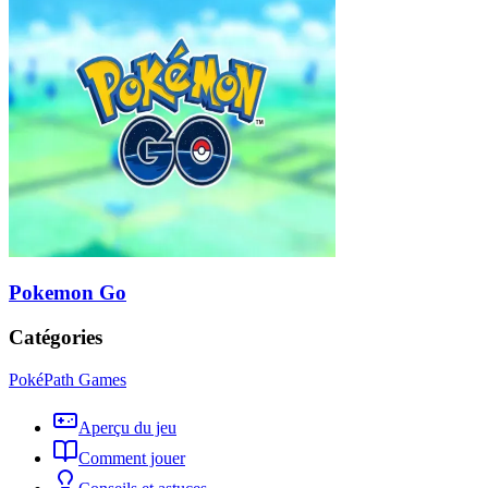
Pokemon Go
Catégories
PokéPath Games
Aperçu du jeu
Comment jouer