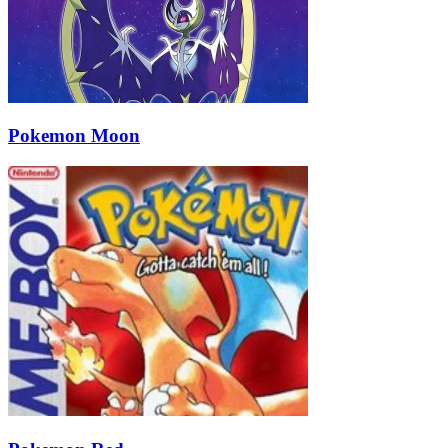
Pokemon Moon