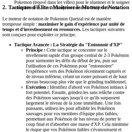
Pokemon (trouvé dans les villes) pour le réanimer et le soigner
2. Tactiques d'Élite : Maîtriser le Moteur de Notation
complètement. Gardez toujours un stock d'objets de soin !
Le moteur de notation de Pokemon Quetzal est de manière
trompeuse simple :
maximiser le gain d'expérience par unité de
temps et d'investissement en ressources.
Les tactiques suivantes
sont conçues pour exploiter ce principe.
Tactique Avancée : La Stratégie du "Entonnoir d'XP"
Principe :
Cette tactique se concentre sur le
nivellement rapide d'un groupe central de 2-3 Pokémon
pour surmonter les défis du début de jeu, puis sur
l'utilisation de ces Pokémon pour "entonnoirer"
l'expérience vers des Pokémon récemment capturés et
de niveau inférieur, créant un roster puissant et de haut
niveau beaucoup plus vite que le grinding traditionnel.
Exécution :
Identifiez d'abord vos Pokémon initiaux à
fort potentiel. Ensuite, grindez-les sans relâche contre
des Pokémon sauvages jusqu'à ce qu'ils surpassent
largement le niveau de la zone immédiate. Une fois
puissants, utilisez-les pour affaiblir les Pokémon
sauvages pour vos membres d'équipe plus faibles,
permettant aux Pokémon de bas niveau de porter le
coup final et d'absorber une masse d'XP. Cela minimise
le risque que vos Pokémon faibles s'évanouissent et