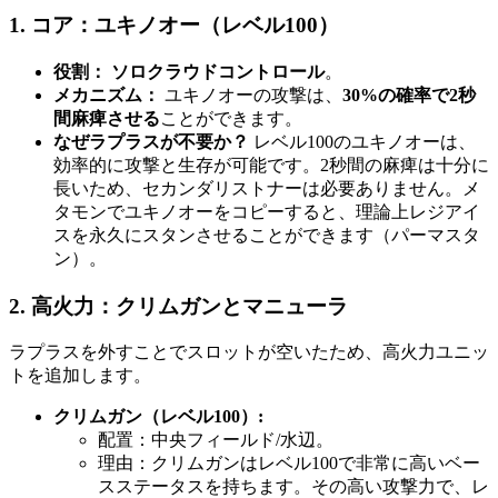
1. コア：ユキノオー（レベル100）
役割：
ソロクラウドコントロール
。
メカニズム：
ユキノオーの攻撃は、
30%の確率で2秒
間麻痺させる
ことができます。
なぜラプラスが不要か？
レベル100のユキノオーは、
効率的に攻撃と生存が可能です。2秒間の麻痺は十分に
長いため、セカンダリストナーは必要ありません。メ
タモンでユキノオーをコピーすると、理論上レジアイ
スを永久にスタンさせることができます（パーマスタ
ン）。
2. 高火力：クリムガンとマニューラ
ラプラスを外すことでスロットが空いたため、高火力ユニッ
トを追加します。
クリムガン（レベル100）:
配置：中央フィールド/水辺。
理由：クリムガンはレベル100で非常に高いベー
スステータスを持ちます。その高い攻撃力で、レ