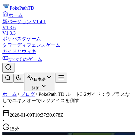
PokePathTD
ホーム
新バージョン V1.4.1
V1.3.6
V1.3.3
ポケパスタゲーム
タワーディフェンスゲーム
ガイドとウィキ
すべてのゲーム
日本語
🇯🇵
ホーム
ブログ
PokePath TD ルート3-2ガイド：ラプラスな
しでユキノオーでレジアイスを倒す
•
2026-01-09T10:37:30.078Z
•
15分