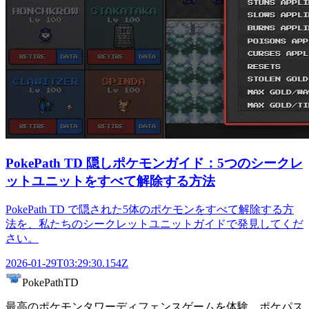
PokePath TD 隠しポケモンガイド：5つのシークレ
ットユニットをすべて解除する方法
PokePath TD で隠された5体のポケモンをすべて解除する方
法を、私たちのシークレットユニットガイドで発見してくだ
さい。
2026-01-29T03:29:30.154Z
PokePathTD
最高のポケモンタワーディフェンスゲームを体験。ポケパス